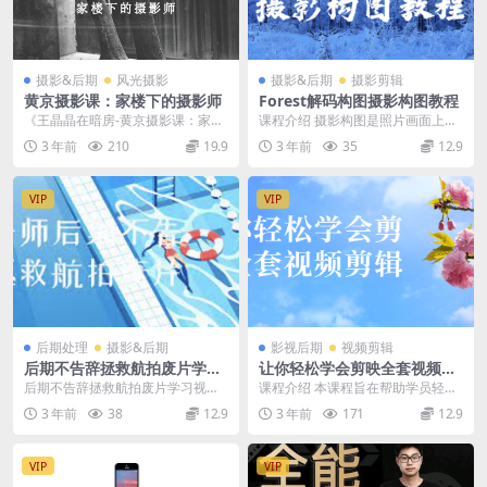
摄影&后期
风光摄影
摄影&后期
摄影剪辑
黄京摄影课：家楼下的摄影师
Forest解码构图摄影构图教程
《王晶晶在暗房-黄京摄影课：家楼
课程介绍 摄影构图是照片画面上的
下的摄影师》 王晶晶在暗房-黄京摄
布局、结构。其具体含义是运用相
3 年前
210
19.9
3 年前
35
12.9
影课：家楼下的...
机镜头的成像特征和...
VIP
VIP
后期处理
摄影&后期
影视后期
视频剪辑
后期不告辞拯救航拍废片学习
让你轻松学会剪映全套视频剪
视频教程
辑
后期不告辞拯救航拍废片学习视频
课程介绍 本课程旨在帮助学员轻松
教程 课程介绍 本课程将教授如何使
掌握剪映视频剪辑的全套技能，包
3 年前
38
12.9
3 年前
171
12.9
用后期制作技术，...
括基础剪辑、特效添...
VIP
VIP