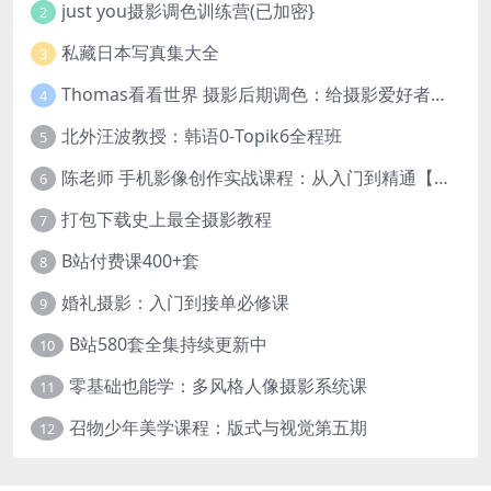
just you摄影调色训练营(已加密}
2
私藏日本写真集大全
3
Thomas看看世界 摄影后期调色：给摄影爱好者的色彩课 网盘下载
4
北外汪波教授：韩语0-Topik6全程班
5
陈老师 手机影像创作实战课程：从入门到精通【完结】
6
打包下载史上最全摄影教程
7
B站付费课400+套
8
婚礼摄影：入门到接单必修课
9
B站580套全集持续更新中
10
零基础也能学：多风格人像摄影系统课
11
召物少年美学课程：版式与视觉第五期
12