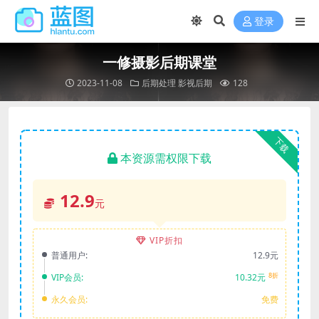
登录
一修摄影后期课堂
2023-11-08
后期处理
影视后期
128
下载
本资源需权限下载
12.9
元
VIP折扣
普通用户:
12.9元
8折
VIP会员:
10.32元
永久会员:
免费