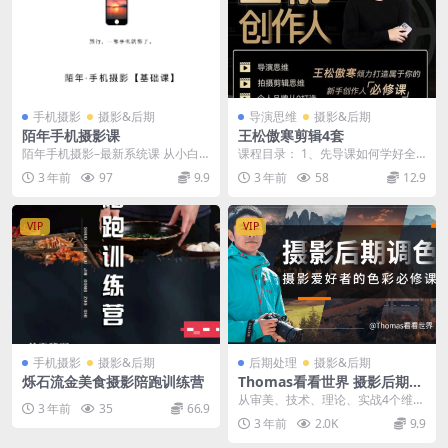
手机摄影
摄影&后期
导演思维
摄影&后期
陌年手机摄影课
王松傲寒剪辑4套
陌年手机摄影–最新系统课 从小白
课程目录： 1、先导课如何学好全
到摄影高手
能创作人_[先导课]你想成为全能创
3 年前
97
9.9
3 年前
58
12.9
作人吗？ 2、...
VIP
VIP
手机摄影
摄影&后期
后期处理
摄影&后期
烁石流金美食摄影陪跑训练营
Thomas看看世界 摄影后期调
色：给摄影爱好者的色彩课 网
从审美、技术、理论、实战4个维度
3 年前
35
66.9
盘下载
系统性讲解色彩与调色。 1先导
3 年前
2.0K
9.9
片：全面解读摄影后...