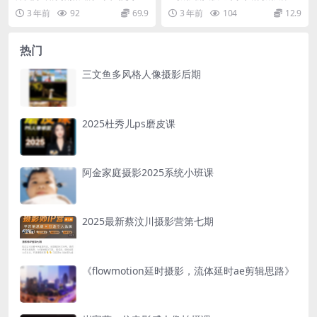
拍娃营第二期又来啦！
思路和技巧。在150分钟的时间内
3 年前
92
69.9
3 年前
104
12.9
学会正确的后期分析...
热门
三文鱼多风格人像摄影后期
2025杜秀儿ps磨皮课
阿金家庭摄影2025系统小班课
2025最新蔡汶川摄影营第七期
《flowmotion延时摄影，流体延时ae剪辑思路》