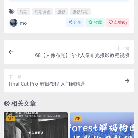
后期
后期调色
摄影
摄影后期
mo
分享
收藏
点赞(
0
)
上一篇
68【人像布光】专业人像布光摄影教程视频
下一篇
Final Cut Pro 剪辑教程 入门到精通
相关文章
VIP
VIP