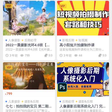
VIP
VIP
人像摄影
后期处理
影视后期
短视频
2022一晨摄影光环4.0班【光
高小阳短片拍摄制作课
环摄影教学班】
2022一晨摄影光环4.0班【光环摄
这套短视频制作课程分为三部分：1
影教学班】
前期准备、2拍摄、3后期剪辑，我
3 年前
799
9.9
3 年前
44
9.9
们日常拍摄的内容...
VIP
儿童摄影
摄影&后期
后期处理
摄影&后期
七七：拍拍我的宝贝 第二期儿
人像摄影后期系统化入门 完整
童摄影课
网盘分享
深受好评的“拍拍我的宝贝””教父母
让摄影新人快速掌握人像摄影后期