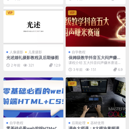
析...
院文学系博士，北京...
VIP
VIP
人像摄影
儿童摄影
自学教程
光述婚礼摄影教程及后期修图
保姆级教学抖音五大闷声赚米
赛道
课程介绍 五大抖音闷声赚米赛道，
2 年前
321
12.9
从底层逻辑、账号搭建、选题库、
3 年前
151
6.9
主题IP、文案台词...
VIP
自学教程
后期处理
器材使用
零基础必看web前端HTM+CS
调色大师课：8大模块掌握调