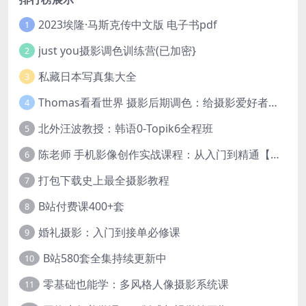
2023埃隆·马斯克传中文版 电子书pdf
1
just you摄影调色训练营(已加密}
2
私藏日本写真集大全
3
Thomas看看世界 摄影后期调色：给摄影爱好者的色彩课 网盘下载
4
北外汪波教授：韩语0-Topik6全程班
5
陈老师 手机影像创作实战课程：从入门到精通【完结】
6
打包下载史上最全摄影教程
7
B站付费课400+套
8
婚礼摄影：入门到接单必修课
9
B站580套全集持续更新中
10
零基础也能学：多风格人像摄影系统课
11