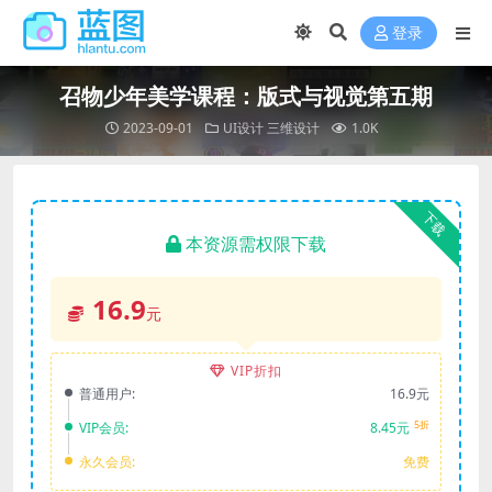
登录
召物少年美学课程：版式与视觉第五期
2023-09-01
UI设计
三维设计
1.0K
下载
本资源需权限下载
16.9
元
VIP折扣
普通用户:
16.9元
5折
VIP会员:
8.45元
永久会员:
免费