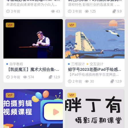
S
色技巧
本课程是由浠浠呀老师为小白入门
课程特色 影视行业的迅速发展，让
前端倾力打造的前端基础教程，是
人们认识到色彩是重要的电影语言
3 年前
43
3 年前
125
9.9
零基础小白入门前端开...
之一。新片场学院特...
VIP
VIP
自学教程
三维设计
交互设计
【凯提魔王】魔术大招合集-从
鲸字号2023老墨iPad手绘感插
零基础到精通-纯魔术手法表演
画第2期【画质不错有素材】
【iPad手绘感插画教学百度网盘】
3 年前
574
12.9
_凯提老师
鲸字号2023老墨iPad手绘感插画第
2 年前
30
12.9
2期【高...
VIP
VIP