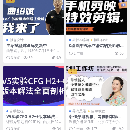
VIP
创意设计
摄影&后期
摄影剪辑
曲绍斌篮球训练更新中
0基础学汽车丝滑炫酷摄影教
学，手机剪映特效剪辑
曲绍斌，男，1986年7月1日出生于
2 年前
60
辽宁丹东，前广东宏远男篮运动
3 年前
39
9.9
员，场上司职组织...
VIP
自学教程
导演思维
自学教程
V5实验CFG H2++版本解法全
韩佳彤电视剧、网剧剧本第一
面剖析
阶段
课程介绍 思科CCIE 路由与交换RS
课程介绍 韩佳彤，北京师范大学艺
V5实验CFG H2++版本解法全面剖
术与传媒学院博士后，北京电影学
3 年前
34
3 年前
127
19.9