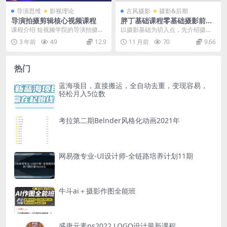
导演思维
影视理论
古风摄影
摄影&后期
导演拍摄剪辑核心视频课程
胖丁基础课程零基础摄影前期
后期
课程介绍 短视频学院的导演拍摄剪
以摄影基础为切入点，先介绍摄影
辑核心课，主要内容结合导演思
前期的设备选择、基础参数设置
3 年前
49
12.9
11 月前
70
9.66
维、互联网运营经验，...
等，再过渡到后期处理的...
热门
蓝海项目，直接搬运，全自动去重，变现容易，
轻松月入5位数
考拉第二期Belnder风格化动画2021年
网易微专业-UI设计师-全链路培养计划11期
牛斗ai＋摄影作图全能班
盛唐元素ps2022 LOGO设计最新课程