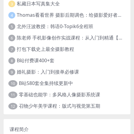
私藏日本写真集大全
3
Thomas看看世界 摄影后期调色：给摄影爱好者的色彩课 网盘下载
4
北外汪波教授：韩语0-Topik6全程班
5
陈老师 手机影像创作实战课程：从入门到精通【完结】
6
打包下载史上最全摄影教程
7
B站付费课400+套
8
婚礼摄影：入门到接单必修课
9
B站580套全集持续更新中
10
零基础也能学：多风格人像摄影系统课
11
召物少年美学课程：版式与视觉第五期
12
课程简介