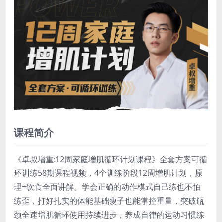
课程简介
《卓叔增重:12周家庭增肌循环计划课程》全套方案可循
环训练58期课程视频，4个训练阶段12周增肌计划，原
理+饮食全面讲解。学会正确的动作模式自己练也不怕
练歪，打好扎实的体能基础瘦子也能掌控重量，突破瓶
颈全速增肌循环使用持续进步，养成自律的运动习惯练