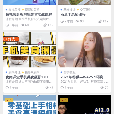
影视后期
摄影&后期
三维设计
交互设计
短视频影视剪辑带货实战课程
石魚丁老师课程
课程介绍 掌握手机剪映或电脑Pr进
2 年前
93
12.9
行视频剪辑、短视频带货、爆款视
3 年前
68
12.9
频逻辑、深入理解...
后期处理
摄影&后期
自学教程
食尚课堂手机美食摄影2.0+灯
2021年特供—WAV5.1环绕高
光
清音乐
课程介绍 通过不同的拍摄案例形象
2021年特供—WAV5.1环绕高清，
生动的向大家阐述美食拍摄的流
有车的兄弟下载一份！ 下载地址：
3 年前
46
3 年前
72
程，课程以案例的形式...
https...
VIP
VIP