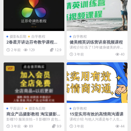
摄影&后期
自学教程
自学教程
2春星开讲达芬奇教学课程➕
健美精英训练营讲座视频课程
素材
课程介绍 练了13年健身健美的牟从
2 年前
129
12.9
夺得了世界级健美大赛的冠军，牟
3 年前
40
丛在健身学院向学...
VIP
平面设计
摄影&后期
自学教程
商业产品摄影教程 淘宝摄影教
15堂实用有效的高情商沟通课
程
影棚10 服装挂拍 – 0 影棚09 皮包的
课程介绍 与他人沟通是每个人生活
拍摄 – 0 影棚08 茶叶盒的拍摄...
当中的一部分，很多沟通的结果对
3 年前
89
9.9
3 年前
44
个人的成长和发展有...