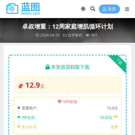
登录
卓叔增重：12周家庭增肌循环计划
2024-04-10
自学教程
997
下载
本资源需权限下载
12.9
元
VIP折扣
普通用户:
12.9元
8折
VIP会员:
10.32元
永久会员:
免费