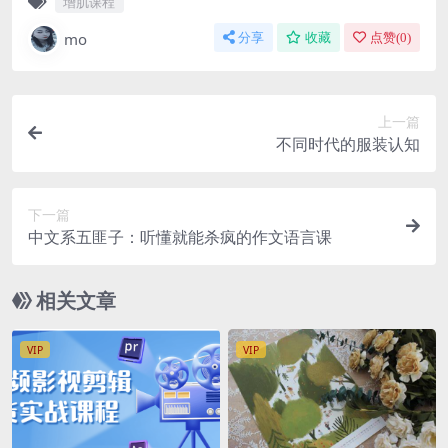
增肌课程
mo
分享
收藏
点赞(
0
)
上一篇
不同时代的服装认知
下一篇
中文系五匪子：听懂就能杀疯的作文语言课
相关文章
VIP
VIP