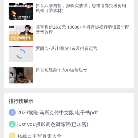
抖音八条自制，剪辑实战课，思维引导突破剪辑
瓶颈（带素材）
某宝售价26.8元 10000+首抖音短视频剪辑最全配
音音效库
贾丽芳-设计师ip打造及抖音运营
抖音短视频个人ip运营起号
排行榜展示
2023埃隆·马斯克传中文版 电子书pdf
1
just you摄影调色训练营(已加密}
2
私藏日本写真集大全
3