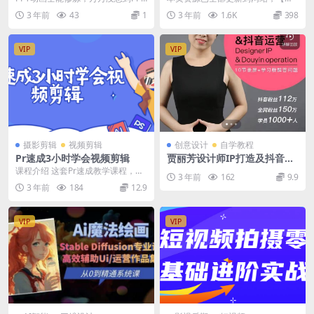
竟然还是一款动画软件资源简介：
员全部】免费下载 一个专属于你的
3 年前
43
1
3 年前
1.6K
398
如此亲民的...
资料库 整合全网优...
VIP
VIP
摄影剪辑
视频剪辑
创意设计
自学教程
Pr速成3小时学会视频剪辑
贾丽芳设计师IP打造及抖音运
营 价值600元
课程介绍 这套Pr速成教学课程，是
3 年前
162
9.9
以Premiere Pro CC 2018为演...
3 年前
184
12.9
VIP
VIP