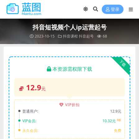
登录
抖音短视频个人ip运营起号
2023-10-15
抖音课程
抖音起号
68
下载
本资源需权限下载
12.9
元
VIP折扣
普通用户:
12.9元
8折
VIP会员:
10.32元
永久会员:
免费