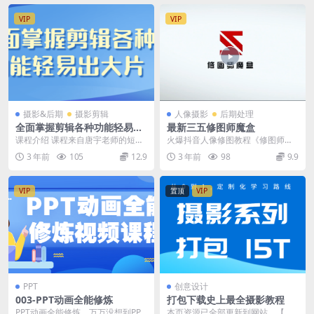
VIP
VIP
摄影&后期
摄影剪辑
人像摄影
后期处理
全面掌握剪辑各种功能轻易出
最新三五修图师魔盒
大片
课程介绍 课程来自唐宇老师的短视
火爆抖音人像修图教程《修图师魔
频剪辑（从入门到精通），价值19
盒》 001整理好你的ps （1-10）ps
3 年前
105
12.9
3 年前
98
9.9
99元。来自一线...
常用工...
VIP
置顶
VIP
PPT
创意设计
003-PPT动画全能修炼
打包下载史上最全摄影教程
PPT动画全能修炼，万万没想到PPT
本页资源已全部更新到网站，【会