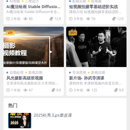
AI智能
三维设计
影视后期
短视频
Ai魔法绘画 Stable Diffusion
短视频拍摄零基础进阶实战
专业课高效辅助Ui运营作品集
Ai魔法绘画 Stable Diffusion专业课
课程介绍 短视频拍摄零基础进阶实
0到精通系统课
高效辅助Ui/运营作品集 ...
战是一门专注于教授短视频拍摄技
2 年前
86
12.9
3 年前
59
12.9
巧和实战经验的课程...
VIP
VIP
后期处理
影视后期
导演思维
影视后期
风光摄影高级班视频
新片场- 孙武导演课
文章讲到风光摄影的五大常用技
课程特色 本课程视频内容是目前全
巧，分别是曝光合成，焦距合成，
网最系统、最全面的导演课，内容
1 年前
47
9.9
3 年前
125
9.9
全景合成，景深合成以及...
覆盖创意剧本、视听...
热门
2025杜秀儿ps磨皮课