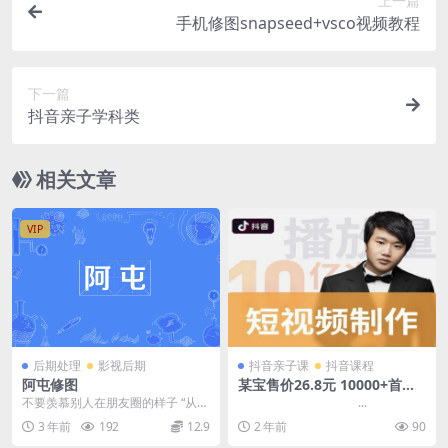
上一篇
手机修图snapseed+vsco视频教程
下一篇
抖音亲子学科类
相关文章
VIP
后期处理
影视后期
抖音亲子课
抖音课程
阿屯修图
某宝售价26.8元 10000+首抖
音短视频剪辑最全配音音效库
不要羡慕别人在朋友圈的样子 “从来
...
没有人叫过我P图怪，反而粉丝们对
3 年前
192
12.9
2 年前
90
我都很友好。”...