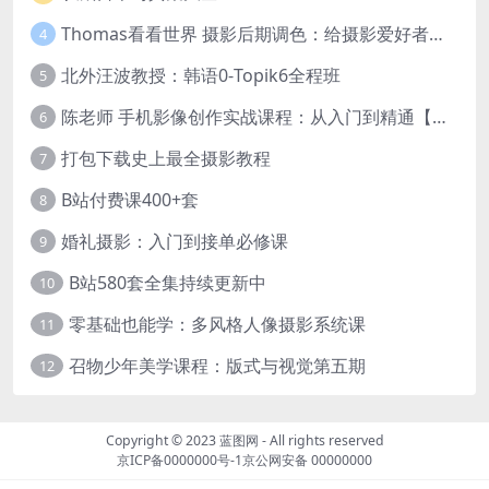
Thomas看看世界 摄影后期调色：给摄影爱好者的色彩课 网盘下载
4
北外汪波教授：韩语0-Topik6全程班
5
陈老师 手机影像创作实战课程：从入门到精通【完结】
6
打包下载史上最全摄影教程
7
B站付费课400+套
8
婚礼摄影：入门到接单必修课
9
B站580套全集持续更新中
10
零基础也能学：多风格人像摄影系统课
11
召物少年美学课程：版式与视觉第五期
12
Copyright © 2023
蓝图网
- All rights reserved
京ICP备0000000号-1
京公网安备 00000000