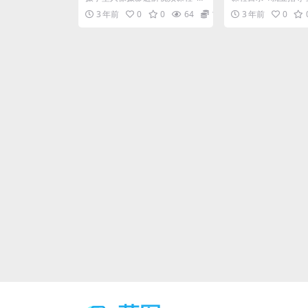
摄学堂人像摄影视频课程将全面
后期行业科普（直播.m
3 年前
0
0
64
12.9
3 年前
0
讲解人像摄...
宣传短片的审...