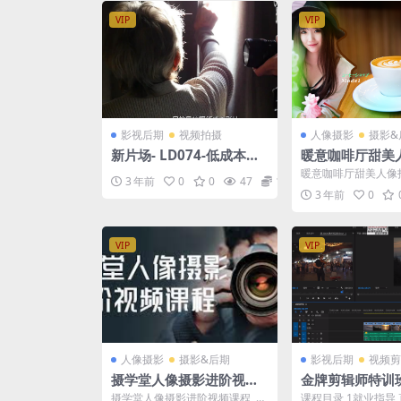
VIP
VIP
影视后期
视频拍摄
人像摄影
摄影&
新片场- LD074-低成本影
暖意咖啡厅甜美
视片拍摄与后期制作视频
指南
暖意咖啡厅甜美人像
3 年前
0
0
47
12.9
教程
来自蜂鸟微课堂，蜂
3 年前
0
咖啡厅甜美人像拍摄指南
VIP
VIP
人像摄影
摄影&后期
影视后期
视频剪
摄学堂人像摄影进阶视频
金牌剪辑师特训
课程
础到就业剪辑师
摄学堂人像摄影进阶视频课程
课程目录 1就业指导 