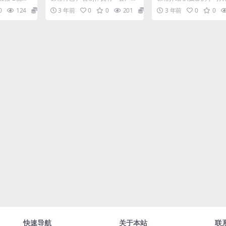
g4 3文旅
的流程。任何一支投入使用的广
起，然后详细讲解摄影的
0
124
12.9
3 年前
0
0
201
9.9
3 年前
0
0
告，都经历了从创意到交...
识和相机操作。也会讲到初.
快速导航
关于本站
联