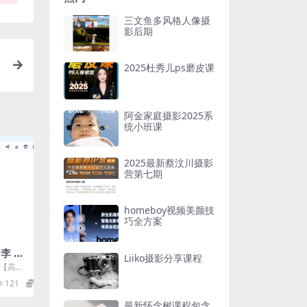
三文鱼多风格人像摄
影后期
2025杜秀儿ps磨皮课
阿金家庭摄影2025系
统小班课
2025最新蔡汶川摄影
营第七期
homeboy视频美颜技
巧全方案
n李 摄
Liiko摄影分享课程
-【高清
121
9.9
最新怀念树课程包含