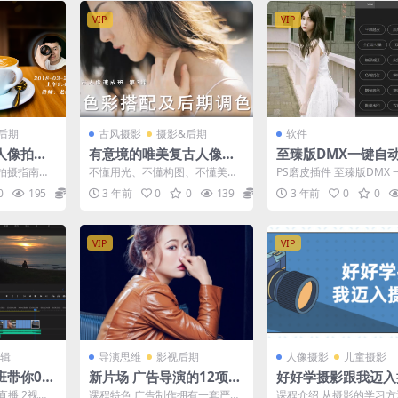
VIP
VIP
后期
古风摄影
摄影&后期
软件
人像拍摄
有意境的唯美复古人像摄
至臻版DMX一键自
影前后期教程
精修质感修图插件P
拍摄指南老
不懂用光、不懂构图、不懂美
PS磨皮插件 至臻版DMX
插件
鸟摄影 暖意
姿， 也不懂如何利用相机的优势
量全自动人像精修质感磨
0
195
12.9
3 年前
0
0
139
19.9
3 年前
0
0
...
功能拍人像？ 把大长腿拍...
S插件（稳定修复...
VIP
VIP
辑
导演思维
影视后期
人像摄影
儿童摄影
班带你0基
新片场 广告导演的12项工
好好学摄影跟我迈入
作
之门
直播 2视频
课程特色 广告制作拥有一套严谨
课程介绍 从摄影的学习方