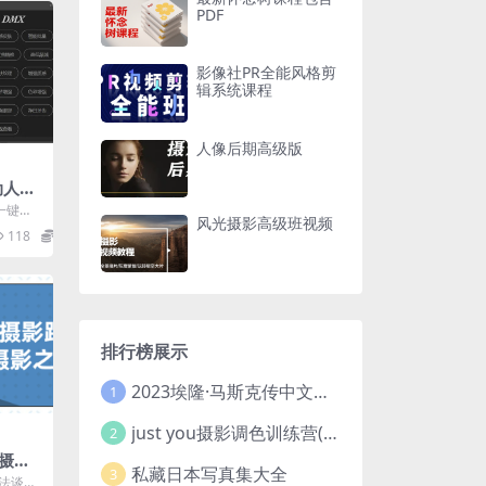
PDF
影像社PR全能风格剪
辑系统课程
人像后期高级版
动人像
S汉化
 一键批
风光摄影高级班视频
皮修图P
118
1.9
排行榜展示
2023埃隆·马斯克传中文版 电子书pdf
1
just you摄影调色训练营(已加密}
2
摄影
私藏日本写真集大全
3
法谈