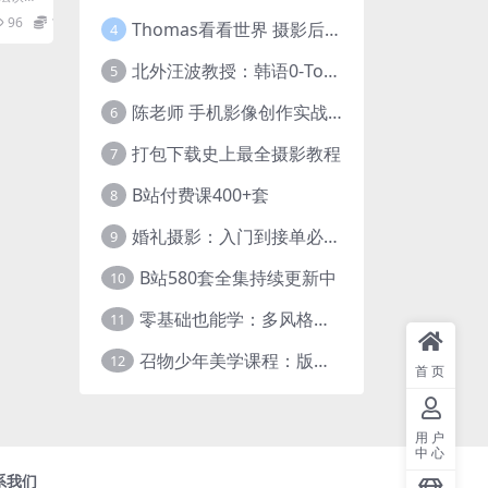
基础知
96
12.9
Thomas看看世界 摄影后期调色：给摄影爱好者的色彩课 网盘下载
..
4
北外汪波教授：韩语0-Topik6全程班
5
陈老师 手机影像创作实战课程：从入门到精通【完结】
6
打包下载史上最全摄影教程
7
B站付费课400+套
8
婚礼摄影：入门到接单必修课
9
B站580套全集持续更新中
10
零基础也能学：多风格人像摄影系统课
11
召物少年美学课程：版式与视觉第五期
12
首页
用户
中心
系我们