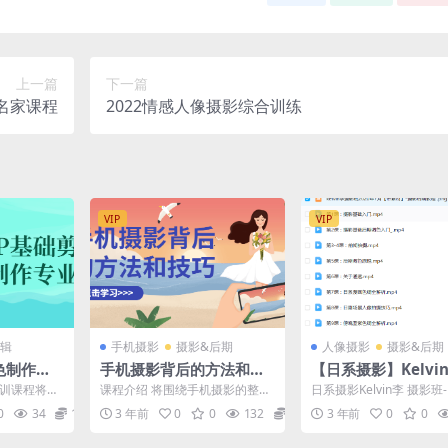
上一篇
下一篇
名家课程
2022情感人像摄影综合训练
VIP
VIP
辑
手机摄影
摄影&后期
人像摄影
摄影&后期
色制作专
手机摄影背后的方法和技
【日系摄影】Kelvi
巧
影班-2020
培训课程将帮
课程介绍 将围绕手机摄影的整个
日系摄影Kelvin李 摄影班
 Pro（FCP）
流程展开，从准备工作开始，到
有素材】
0
34
12.9
3 年前
0
0
132
12.9
3 年前
0
0
内容审视、构图方法、光...