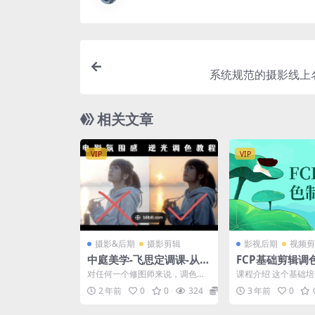
系统规范的摄影线上
相关文章
VIP
VIP
摄影&后期
摄影剪辑
影视后期
视频剪
中庭美学-飞思定调课-从零
FCP基础剪辑调
开始学调色
业入门
对任何一个修图师来说，调色都
课程介绍 这个基础
谈不上容易，尤其是像和小修一
助学员熟悉Final Cut
2 年前
0
0
324
12.9
3 年前
0
样没有美术基础的人来说，...
软件...