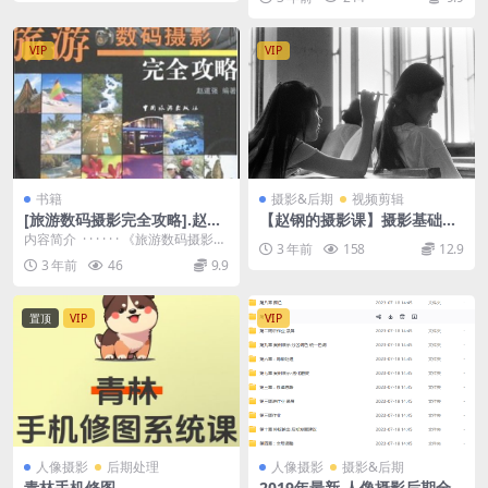
课】价值399 0...
VIP
VIP
书籍
摄影&后期
视频剪辑
[旅游数码摄影完全攻略].赵道
【赵钢的摄影课】摄影基础研
强.扫描版
习班
内容简介 · · · · · · 《旅游数码摄影完
3 年前
158
12.9
全攻略》：山间、水边、城市、...
3 年前
46
9.9
置顶
VIP
VIP
人像摄影
后期处理
人像摄影
摄影&后期
青林手机修图
2019年最新 人像摄影后期全