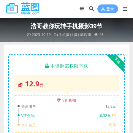
登录
浩哥教你玩转手机摄影39节
2023-10-19
手机摄影
摄影&后期
98
下载
本资源需权限下载
12.9
元
VIP折扣
普通用户:
12.9元
8折
VIP会员:
10.32元
永久会员:
免费