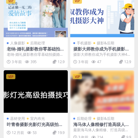
VIP
VIP
人像摄影
后期处理
手机摄影
摄影&后期
老纳-婚礼摄影教你零基础拍摄
摄影大师教你成为手机摄影大
婚礼全流程
神48课
老纳-婚礼摄影教你零基础拍摄婚礼
摄影大师教你成为手机摄影大神48
全流程蜂鸟微课堂，蜂鸟摄影 老纳
课 摄影作为一种迅速普及的兴趣爱
3 年前
395
12.9
3 年前
47
12.9
老师带你重现婚礼...
好，它不仅是一种...
VIP
VIP
器材使用
室内布光
后期处理
摄影&后期
叶青春摄影光影灯光高级拍摄
海马体人像精修打造高级人像
技巧大全
大片
最新海马体人像精修、打造高级人
12 月前
53
19.9
像大片【完整素材课件6+4共10
3 年前
214
9.9