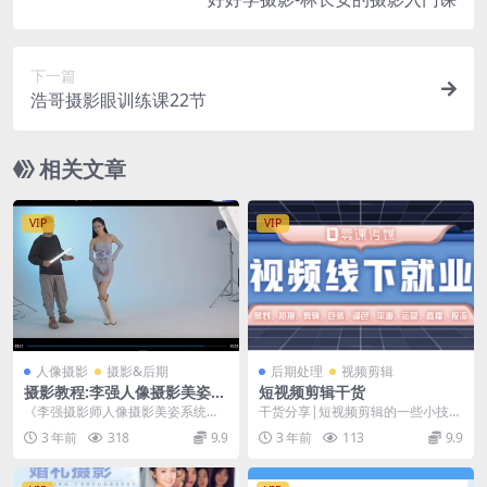
下一篇
浩哥摄影眼训练课22节
相关文章
VIP
VIP
人像摄影
摄影&后期
后期处理
视频剪辑
摄影教程:李强人像摄影美姿系
短视频剪辑干货
统学习课
《李强摄影师人像摄影美姿系统学
干货分享|短视频剪辑的一些小技巧
习课》共计17节课，已完结，各种
与准则 最近几年，短视频行业在我
3 年前
318
9.9
3 年前
113
9.9
摆姿都有，现场实操...
国已经呈现井喷式...