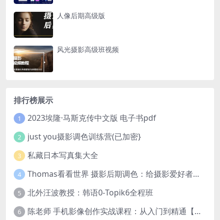
人像后期高级版
风光摄影高级班视频
排行榜展示
2023埃隆·马斯克传中文版 电子书pdf
1
just you摄影调色训练营(已加密}
2
私藏日本写真集大全
3
Thomas看看世界 摄影后期调色：给摄影爱好者的色彩课 网盘下载
4
北外汪波教授：韩语0-Topik6全程班
5
陈老师 手机影像创作实战课程：从入门到精通【完结】
6