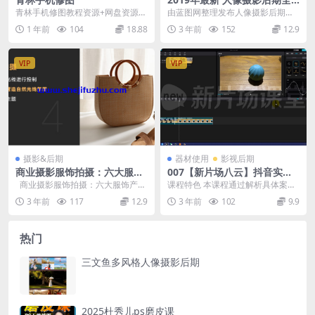
能班第四期
青林手机修图教程资源+网盘资源分
由蓝图网整理发布人像摄影后期全
享， 专为摄影爱好者打造的零基础
能班第四期
1 年前
104
18.88
3 年前
152
12.9
手机修图课程。本...
VIP
VIP
摄影&后期
器材使用
影视后期
商业摄影服饰拍摄：六大服饰
007【新片场八云】抖音实战
产品拍摄全解析案例教程
攻略：从0开始打造爆款抖音
商业摄影服饰拍摄：六大服饰产品
课程特色 本课程通过解析具体案
号
拍摄全解析案例教程 第1节 R...
例： 抖音爆款--仪式感换装实战 带
3 年前
117
12.9
3 年前
102
9.9
你揭秘爆款技术...
热门
三文鱼多风格人像摄影后期
2025杜秀儿ps磨皮课