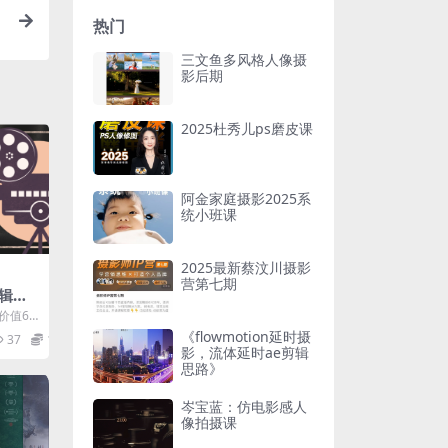
热门
三文鱼多风格人像摄
影后期
2025杜秀儿ps磨皮课
阿金家庭摄影2025系
统小班课
2025最新蔡汶川摄影
营第七期
辑运
价值66
，简单
《flowmotion延时摄
37
12.9
影，流体延时ae剪辑
思路》
岑宝蓝：仿电影感人
像拍摄课