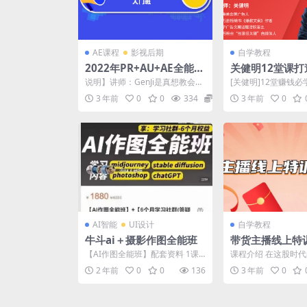
AE课程
影视后期
自学教程
2022年PR+AU+AE全能剪
关健明12堂课打
辑师入门班
款变现文案
说明】讲师：GenJi是真想教会
[关健明]12堂赚钱
你，含素材
让你的文案变成印钞机
3 年前
0
0
334
39.9
3 年前
0
必学文案课：让你...
AI智能
UI设计
自学教程
牛斗ai＋摄影作图全能班
带货主播线上特
成长
【AI作图全能班】配套资料 1课
课程介绍 在这股时
程介绍-总体概括.mp4 2 1-重新
里，既有大品牌也有
2 年前
0
0
136
3 年前
0
认识AI作...
薇娅、李佳琦、罗永浩、