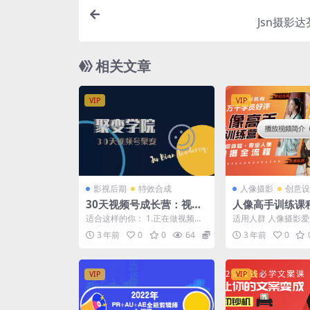
Jsn摄影
相关文章
VIP
VIP
影视后期
特效合成
人像摄影
创意设
30天视频号成长营：视频
人像高手训练课
号制作筹备+视频剪辑+视
适合这样的你： 1.正在做视频
适用人群 人像摄影
频号运营+引流变现
号，但因为没人观看点赞而想放
摄影进阶者 课程概述
3 年前
0
0
64
12.9
3 年前
0
弃? 2.加入了其他点...
创，百分百体验式人像.
VIP
VIP