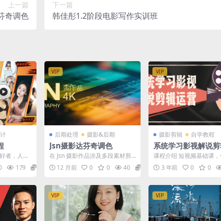
上一篇
下一篇
达芬奇调色
韩佳彤1.2阶段电影写作实训班
VIP
VIP
计
后期处理
摄影&后期
摄影剪辑
自学教程
程
Jsn摄影达芬奇调色
系统学习影视解说剪
营
爱好者，人像
在 Jsn 摄影作品涉及多段素材剪
课程介绍 短视频基础课，
 *全网独
辑的情况下，色彩匹配工具对于
6元。从0基础到成熟运营
0
179
39.9
12 月前
0
0
40
8.66
3 年前
0
0
..
确保不同镜头、场景...
细节教学。系统学习...
VIP
VIP