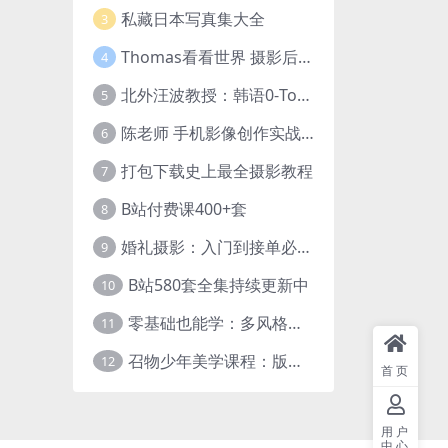
私藏日本写真集大全
3
Thomas看看世界 摄影后期调色：给摄影爱好者的色彩课 网盘下载
4
北外汪波教授：韩语0-Topik6全程班
5
陈老师 手机影像创作实战课程：从入门到精通【完结】
6
打包下载史上最全摄影教程
7
B站付费课400+套
8
婚礼摄影：入门到接单必修课
9
B站580套全集持续更新中
10
零基础也能学：多风格人像摄影系统课
11
召物少年美学课程：版式与视觉第五期
12
首页
用户
中心