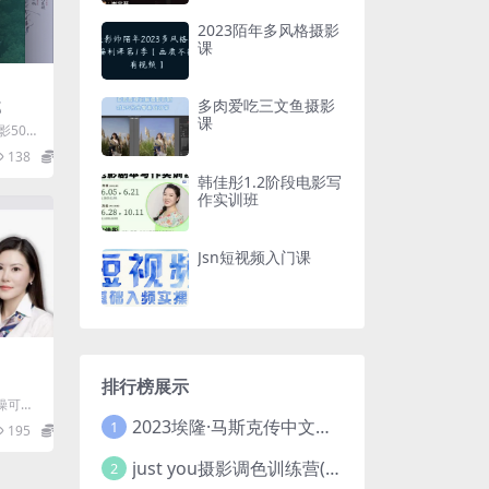
2023陌年多风格摄影
课
多肉爱吃三文鱼摄影
部
课
影50部
痕•童话
138
9.9
韩佳彤1.2阶段电影写
作实训班
Jsn短视频入门课
排行榜展示
操可落
来说很
2023埃隆·马斯克传中文版 电子书pdf
1
195
9.9
..
just you摄影调色训练营(已加密}
2