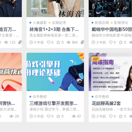
人像摄影
后期处理
影视后期
影视理论
造百万爆
林海音1+2+3期 合集下载
戴锦华中国电影50
百度网盘
必学文案课：
美女摄影师林海音第一第二第三
戴锦华大师电影课:中国电
 12堂赚钱
期完结课程
1 《小街》（1981）：伤
0
123
12.9
3 年前
0
0
896
29.9
3 年前
0
0
与青涩的电...
VIP
自学教程
自学教程
训营快速
三维游戏引擎开发图形理
花姐聊高嫁2套
论基础
代的大浪潮
课程介绍 通过学习，掌握三维图
花姐高嫁指南，一套可实
小商家，有
形学的基本理论，三维数学知
地的高嫁宝典，对于女性
0
39
3 年前
0
0
87
3 年前
0
0
辛...
识，并根据数理进行实践，...
有价值，无奈课程价格有点.