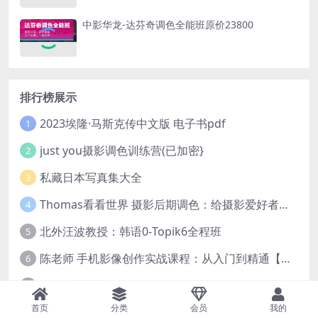
中影华龙-达芬奇调色全能班原价23800
排行榜展示
2023埃隆·马斯克传中文版 电子书pdf
1
just you摄影调色训练营(已加密}
2
私藏日本写真集大全
3
Thomas看看世界 摄影后期调色：给摄影爱好者的色彩课 网盘下载
4
北外汪波教授：韩语0-Topik6全程班
5
陈老师 手机影像创作实战课程：从入门到精通【完结】
6
打包下载史上最全摄影教程
7
首页
分类
会员
我的
B站付费课400+套
8