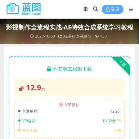
登录
影视制作全流程实战-AE特效合成系统学习教程
2023-10-30
AE课程
影视后期
130
下载
本资源需权限下载
12.9
元
VIP折扣
普通用户:
12.9元
8折
VIP会员:
10.32元
永久会员:
免费