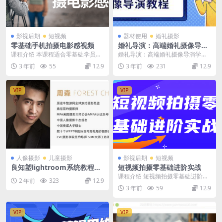
影视后期
短视频
器材使用
婚礼摄影
零基础手机拍摄电影感视频
婚礼导演：高端婚礼摄像导演
学习教程(16课)
课程介绍 本课程适合零基础学员，
婚礼导演：高端婚礼摄像导演学习
旨在教授手机拍摄电影感视频的技
教程(16课) 课程介绍 婚礼拍摄时一
3 年前
55
12.9
3 年前
231
12.9
巧。你将学习如何利...
种感染幸福的...
VIP
VIP
人像摄影
儿童摄影
影视后期
短视频
良知塑lightroom系统教程修
短视频拍摄零基础进阶实战
图调色校色
课程介绍 短视频拍摄零基础进阶实
2 年前
323
12.9
战是一门专注于教授短视频拍摄技
3 年前
59
12.9
巧和实战经验的课程...
VIP
VIP