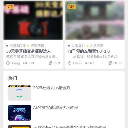
VIP
VIP
摄影&后期
摄影剪辑
人像摄影
古风摄影
30天零基础变身摄影达人
拍千玺的左和童1.0+2.0
教程介绍 很多人觉得镜头越贵越
从妆容、服装搭配到姿势神态，
好，拍大片必须懂ps，其实都是误
深入挖掘其在镜头前展现出的独特
3 年前
219
69.9
1 年前
62
18.88
区。首先决定一张照...
魅力与表现...
热门
2025杜秀儿ps磨皮课
AE特效实战训练学习教程
王威零基础AE动画商业实训学习视频教程