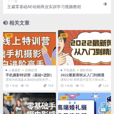
下一篇
王威零基础AE动画商业实训学习视频教程
相关文章
VIP
VIP
人像摄影
后期处理
手机摄影
摄影剪辑
手机摄影特训营（基础+进阶)
2022最新剪映从入门到精通
课程内容涵盖从基础到进阶的手机
课程介绍 剪映是抖音官方推出的一
摄影拍摄与剪辑技术。视频模块涉
款手机视频编辑剪辑应用。带有全
1 年前
58
19.9
3 年前
73
12.9
及拍摄经验分享、相机...
面的剪辑功能，支持...
VIP
VIP