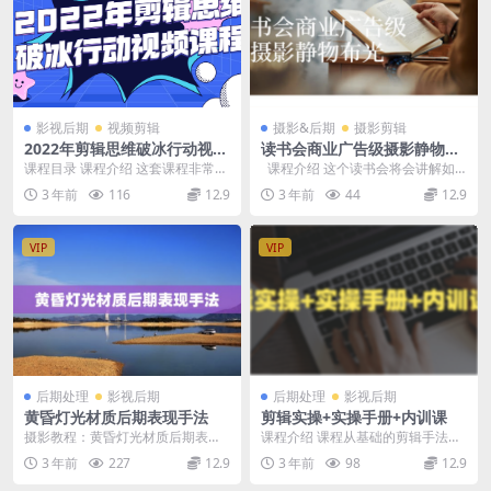
影视后期
视频剪辑
摄影&后期
摄影剪辑
2022年剪辑思维破冰行动视频
读书会商业广告级摄影静物布
课程
光
课程目录 课程介绍 这套课程非常适
课程介绍 这个读书会将会讲解如
合有剪辑软件操作基础，希望提升
何拍摄商业广告风格的静物照片，
3 年前
116
12.9
3 年前
44
12.9
剪辑思维，能学到...
并重点...
VIP
VIP
后期处理
影视后期
后期处理
影视后期
黄昏灯光材质后期表现手法
剪辑实操+实操手册+内训课
摄影教程：黄昏灯光材质后期表现
课程介绍 课程从基础的剪辑手法到
手法 课程介绍 在制作之前，首先我
账号的注册、到领域的选择、再到
3 年前
227
12.9
3 年前
98
12.9
们可以想象一下黄...
版权规避、核心运营...