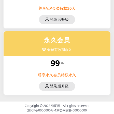
尊享VIP会员特权30天
登录后升级
永久会员
会员有效期永久
99
元
尊享永久会员特权永久
登录后升级
Copyright © 2023
蓝图网
- All rights reserved
京ICP备0000000号-1
京公网安备 00000000