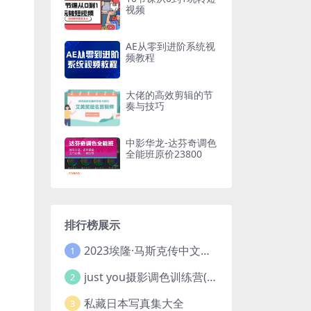
视频
AE从零到进阶系统视
频教程
大佬的高效剪辑的节
奏与技巧
中影华龙-达芬奇调色
全能班原价23800
排行榜展示
2023埃隆·马斯克传中文版 电子书pdf
1
just you摄影调色训练营(已加密}
2
私藏日本写真集大全
3