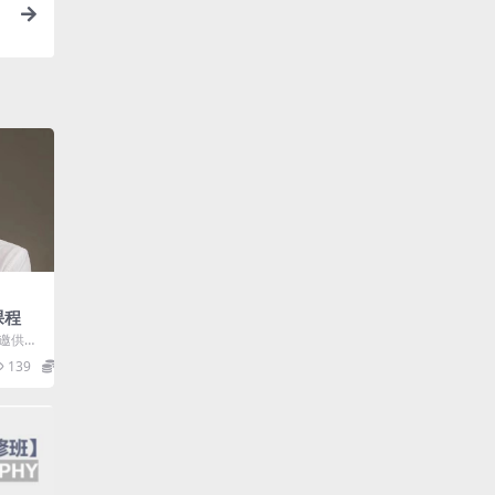
课程
特邀供稿
优秀摄影
139
12.9