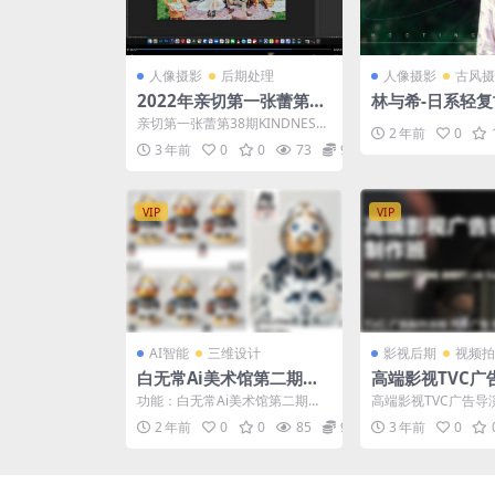
人像摄影
后期处理
人像摄影
古风摄
2022年亲切第一张蕾第38
林与希-日系轻
期人像后期PS
影特训营
亲切第一张蕾第38期KINDNESS
2 年前
0
人像后期PS教程2022年【画质高
3 年前
0
0
73
9.9
清有大部分...
VIP
VIP
AI智能
三维设计
影视后期
视频拍
白无常Ai美术馆第二期周
高端影视TVC广
练2023【画质高清有素
作课
功能：白无常Ai美术馆第二期周
高端影视TVC广告导演
材】
练2023具备智能识别和分类艺术
99
2 年前
0
0
85
9.9
3 年前
0
作品的功能。它可以...