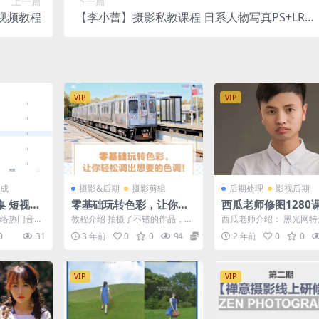
上一篇
下一篇
视频教程
【李小蕾】摄影私教课程 日系人物写真PS+LR后
期调色精修私教课程
VIP
VIP
成
摄影&后期
摄影剪辑
后期处理
影视后期
集 短视频
零基础玩转色彩，让你轻
西瓜老师修图1280
松调出想要的色调！
网络热门音
教程介绍 拍摄了不错的作品，后
西瓜老师介绍： 黑光网
是常用的，
期处理时却无从下手？长期习惯
老师 儿童摄影杂志推荐
0
31
3 年前
0
0
94
12.9
2 年前
0
0
...
套用滤镜，不知如何模拟...
师 人像摄影杂志供稿...
VIP
VIP