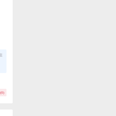
盗
(
0
)