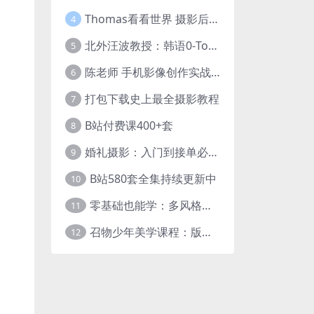
Thomas看看世界 摄影后期调色：给摄影爱好者的色彩课 网盘下载
4
北外汪波教授：韩语0-Topik6全程班
5
陈老师 手机影像创作实战课程：从入门到精通【完结】
6
打包下载史上最全摄影教程
7
B站付费课400+套
8
婚礼摄影：入门到接单必修课
9
B站580套全集持续更新中
10
零基础也能学：多风格人像摄影系统课
11
召物少年美学课程：版式与视觉第五期
12