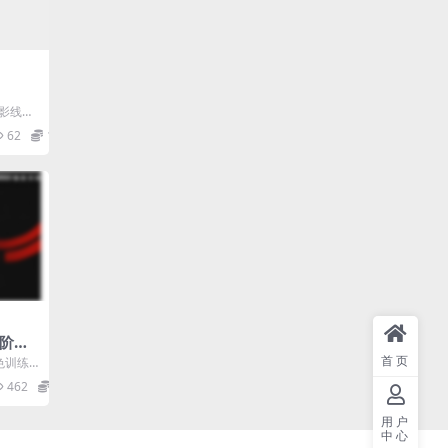
摄影线上
赛投稿有
62
12.9
进阶调
首页
色训练
462
56.9
用户
中心