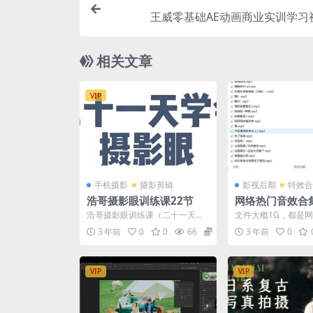
王威零基础AE动画商业实训学习
相关文章
VIP
手机摄影
摄影剪辑
影视后期
特效合
浩哥摄影眼训练课22节
网络热门音效合
必备
浩哥摄影眼训练课（二十一天构
文件大概1G，都是
图能力养成记） 浩哥摄影眼训练
效，自己剪辑视频也
3 年前
0
0
66
12.9
3 年前
0
课（二十一天构图能力养...
质量很不错！自己常用的
VIP
VIP