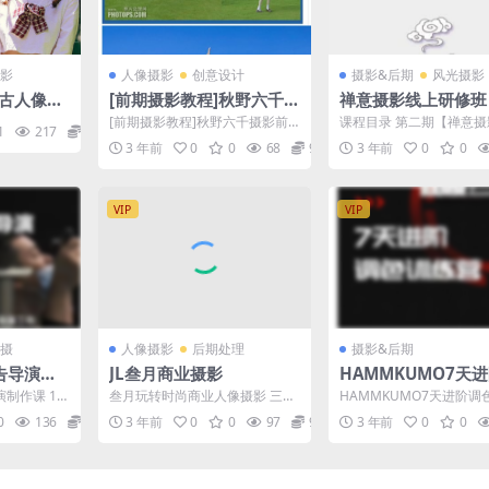
影
人像摄影
创意设计
摄影&后期
风光摄影
复古人像摄
[前期摄影教程]秋野六千摄
禅意摄影线上研修班
影前期后期第五期
[前期摄影教程]秋野六千摄影前
课程目录 第二期【禅意
1
217
6.9
期后期第五期
研修班】 【第10课】参
3 年前
0
0
68
9.9
3 年前
0
0
什么技巧？什么作品...
VIP
VIP
摄
人像摄影
后期处理
摄影&后期
告导演制
JL叁月商业摄影
HAMMKUMO7天
色训练营
制作课 19
叁月玩转时尚商业人像摄影 三月
HAMMKUMO7天进阶调
风格课 ├── 基础/ │ ├── 第二
营
0
136
16.9
3 年前
0
0
97
9.9
3 年前
0
0
节 LR使...