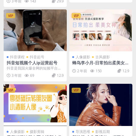
3 年前
143
29.9
该就是服装和妆容、...
VIP
VIP
抖音课程
抖音起号
人像摄影
古风摄影
抖音短视频个人ip运营起号
蜂鸟李小月-日常拍出柔美女
神-前后期摄影教程
抖音是我国火爆全网的短频平台，
2 年前
150
12.9
抖音IP指是在抖音这个平台上打造
3 年前
69
12.9
的个人品牌。那如何...
VIP
VIP
人像摄影
摄影剪辑
导演思维
影视后期