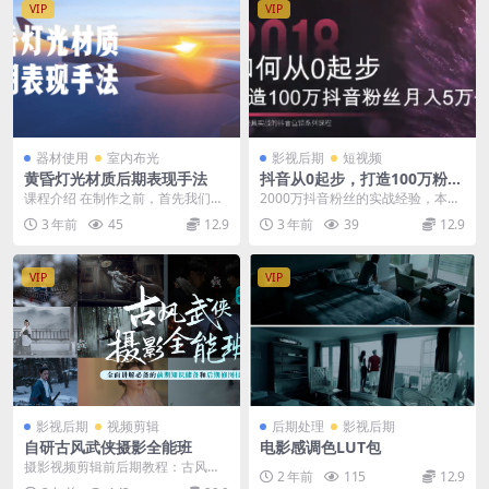
VIP
VIP
器材使用
室内布光
影视后期
短视频
黄昏灯光材质后期表现手法
抖音从0起步，打造100万粉丝
抖音月入5万
课程介绍 在制作之前，首先我们可
2000万抖音粉丝的实战经验，本次
以想象一下黄昏光照主要有哪些特
课程，秒杀全网抖音课。 通过本次
3 年前
45
12.9
3 年前
39
12.9
点。第一光照偏向于...
课程将帮助你从...
VIP
VIP
影视后期
视频剪辑
后期处理
影视后期
自研古风武侠摄影全能班
电影感调色LUT包
摄影视频剪辑前后期教程：古风武
2 年前
115
12.9
侠摄影全能班 古风人像最重要的应