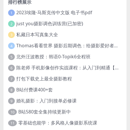
排行榜展示
2023埃隆·马斯克传中文版 电子书pdf
1
just you摄影调色训练营(已加密}
2
私藏日本写真集大全
3
Thomas看看世界 摄影后期调色：给摄影爱好者的色彩课 网盘下载
4
北外汪波教授：韩语0-Topik6全程班
5
陈老师 手机影像创作实战课程：从入门到精通【完结】
6
打包下载史上最全摄影教程
7
B站付费课400+套
8
婚礼摄影：入门到接单必修课
9
B站580套全集持续更新中
10
零基础也能学：多风格人像摄影系统课
11