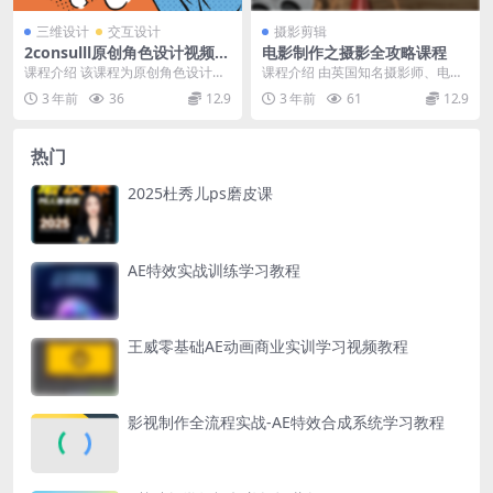
三维设计
交互设计
摄影剪辑
2consulll原创角色设计视频课
电影制作之摄影全攻略课程
程
课程介绍 该课程为原创角色设计班,
课程介绍 由英国知名摄影师、电影
适合想要学习日韩现代风原创角色
制片人Philip Bloom主讲的摄影课
3 年前
36
12.9
3 年前
61
12.9
设计的同学。内容...
程在新...
热门
2025杜秀儿ps磨皮课
AE特效实战训练学习教程
王威零基础AE动画商业实训学习视频教程
影视制作全流程实战-AE特效合成系统学习教程