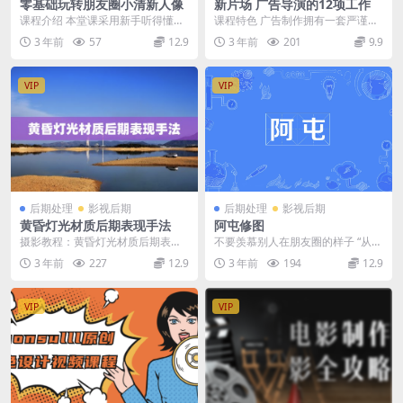
零基础玩转朋友圈小清新人像
新片场 广告导演的12项工作
课程介绍 本堂课采用新手听得懂的
课程特色 广告制作拥有一套严谨的
大白话语言教学，涵盖了人像摄影4
流程。任何一支投入使用的广告，
3 年前
57
12.9
3 年前
201
9.9
0多个内容。分为...
都经历了从创意到交...
VIP
VIP
后期处理
影视后期
后期处理
影视后期
黄昏灯光材质后期表现手法
阿屯修图
摄影教程：黄昏灯光材质后期表现
不要羡慕别人在朋友圈的样子 “从来
手法 课程介绍 在制作之前，首先我
没有人叫过我P图怪，反而粉丝们对
3 年前
227
12.9
3 年前
194
12.9
们可以想象一下黄...
我都很友好。”...
VIP
VIP