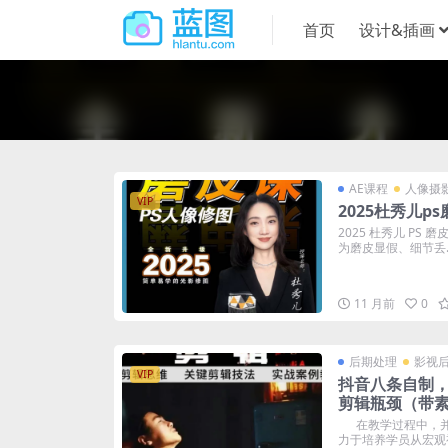
首页
设计&插画
AE课程
人像摄
VIP
2025杜秀儿p
2025 杜秀儿 PS
为磨皮显假、细节丢..
11 月前
0
后期处理
影视
VIP
抖音八条自制
剪辑瓶颈（带
在教学过程中，并
力于培养学员从宏观视.