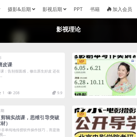
摄影&后期
影视后期
PPT
书籍
加入会员
影视理论
影
VIP
s磨皮课
 磨皮课：告别假面感，修出原生好皮 还在
.
1
208
9.9
后期
VIP
，剪辑实战课，思维引导突破
素材）
非单纯地传授软件操作技巧，而是致
..