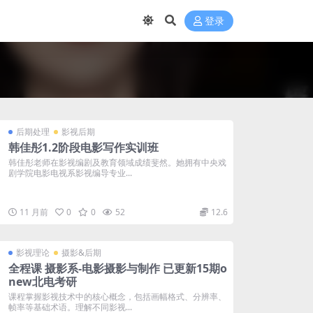
登录
后期处理
影视后期
韩佳彤1.2阶段电影写作实训班
韩佳彤老师在影视编剧及教育领域成绩斐然。她拥有中央戏
剧学院电影电视系影视编导专业...
11 月前
0
0
52
12.6
影视理论
摄影&后期
全程课 摄影系-电影摄影与制作 已更新15期o
new北电考研
课程掌握影视技术中的核心概念，包括画幅格式、分辨率、
帧率等基础术语。理解不同影视...