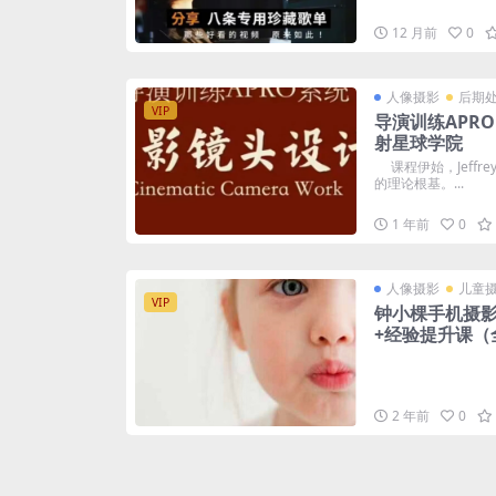
12 月前
0
人像摄影
后期
VIP
导演训练APRO
射星球学院
课程伊始，Jeffr
的理论根基。...
1 年前
0
人像摄影
儿童
VIP
钟小棵手机摄影
+经验提升课（
2 年前
0