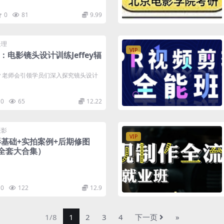
0
81
9.99
处理
VIP
：电影镜头设计训练Jeffey辐
ey 老师会引领学员们深入探究镜头设计
0
65
12.22
摄影
VIP
基础+实拍案例+后期修图
全套大合集）
0
122
12.9
1/8
1
2
3
4
下一页
»