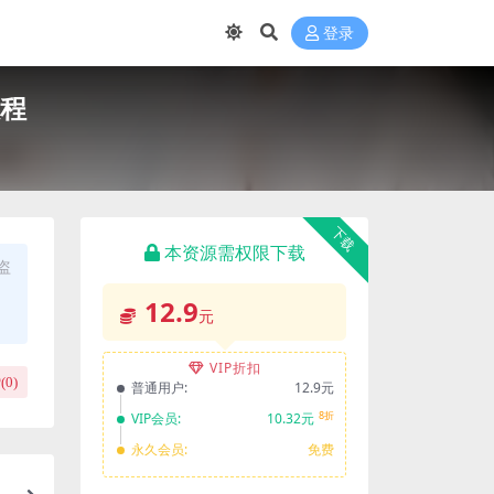
登录
教程
下载
本资源需权限下载
盗
12.9
元
VIP折扣
(
0
)
普通用户:
12.9元
8折
VIP会员:
10.32元
永久会员:
免费