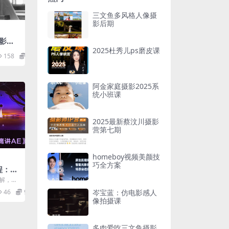
三文鱼多风格人像摄
影后期
影基
2025杜秀儿ps磨皮课
158
12.9
阿金家庭摄影2025系
统小班课
2025最新蔡汶川摄影
营第七期
homeboy视频美颜技
巧全方案
程：老
讲解，从
案例应
岑宝蓝：仿电影感人
46
9.9
.
像拍摄课
多肉爱吃三文鱼摄影