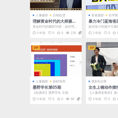
人像摄影
后期处理
美食摄影
自学教
理解黄金时代的大师摄影5
暴力冷门蓝海项
0讲
靠小吃配秘方，日
黄金时代的摄影50讲：如何理解
如何靠小吃秘方引爆
+
大师之作. 黄金时代的摄影50
300+（附配方资源
3 年前
0
0
239
12.9
2 年前
0
讲：如何理解大师之作...
大家好，今天给...
VIP
VIP
人像摄影
器材使用
摄影&后期
墨野学长第05期
女生上镜动作摆
【私教班】墨野学长 五期
【人像摆姿教程】最
摆姿势服装搭配人像
3 年前
0
0
98
9.9
3 年前
0
姿技巧教学教你摆动