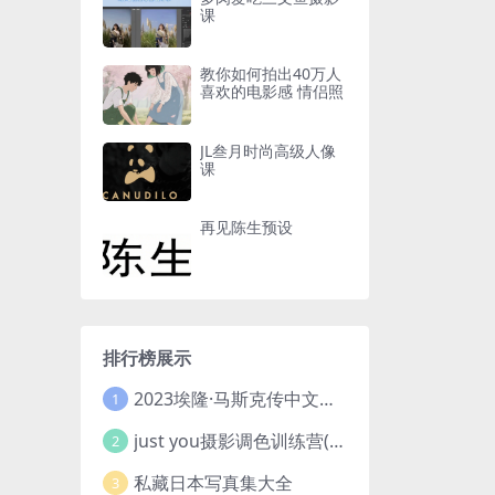
课
教你如何拍出40万人
喜欢的电影感 情侣照
JL叁月时尚高级人像
课
再见陈生预设
排行榜展示
2023埃隆·马斯克传中文版 电子书pdf
1
just you摄影调色训练营(已加密}
2
私藏日本写真集大全
3