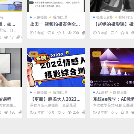
程
人像摄影
后期处理
摄影&后期
视频剪辑
目，如何
盐田一 视频拍摄案例全拆
【赵钢的摄影课】摄
入1300
解
础研习班
私域，日入1
2 年前
0
1
200
29.9
3 年前
0
0
） 课程介绍：
0
47
6.9
VIP
VIP
人像摄影
后期处理
AE课程
影视后期
拍课程
【更新】麻雀大人2022年
系统ae教学：AE教
情感人像摄影综合训练大
鹰讲AE
美女生摄影
课程介绍人像摄影一直是最受欢
本次教学是对AE的全面
课堂【画质高清只有视
摄影摆势美
迎的摄影主题，对于人像摄影如
基础出发到各个知识点的
0
195
9.9
2 年前
0
0
256
12.9
3 年前
0
0
作
何拍出创造性的主题，来传...
用，力求启发思维打开脑..
频】