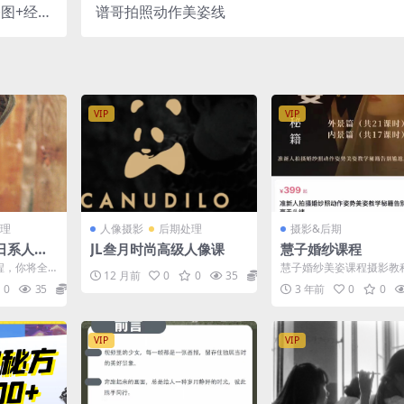
图+经验
谱哥拍照动作美姿线
大合集）
VIP
VIP
理
人像摄影
后期处理
摄影&后期
日系人像
JL叁月时尚高级人像课
慧子婚纱课程
程，你将全
慧子婚纱美姿课程摄影教
12 月前
0
0
35
6.66
摄技巧，包
0
35
7.88
3 年前
0
0
..
VIP
VIP