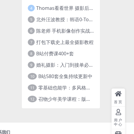
Thomas看看世界 摄影后期调色：给摄影爱好者的色彩课 网盘下载
4
北外汪波教授：韩语0-Topik6全程班
5
陈老师 手机影像创作实战课程：从入门到精通【完结】
6
打包下载史上最全摄影教程
7
B站付费课400+套
8
婚礼摄影：入门到接单必修课
9
B站580套全集持续更新中
10
零基础也能学：多风格人像摄影系统课
11
召物少年美学课程：版式与视觉第五期
12
首页
用户
中心
系我们