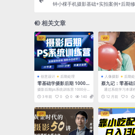
钟小棵手机摄影基础+实拍案例+后期修
提升课（全套
相关文章
VIP
VIP
创意设计
后期处理
人像摄影
后期处
零基础学摄影后期 1000分
蔡九记：零基础
钟干货
课
摄影后期ps系统训练营 1000分
通过系统学习本课
钟 摄影后期ps系统训练营 1000
面掌握日系人像的拍
3 年前
0
0
140
12.9
12 月前
0
分钟 打开...
括构图、光线运用、模.
VIP
VIP