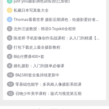
just you摄影调色训练营(已加密}
2
私藏日本写真集大全
3
Thomas看看世界 摄影后期调色：给摄影爱好者的色彩课 网盘下载
4
北外汪波教授：韩语0-Topik6全程班
5
陈老师 手机影像创作实战课程：从入门到精通【完结】
6
打包下载史上最全摄影教程
7
B站付费课400+套
8
婚礼摄影：入门到接单必修课
9
B站580套全集持续更新中
10
零基础也能学：多风格人像摄影系统课
11
召物少年美学课程：版式与视觉第五期
12