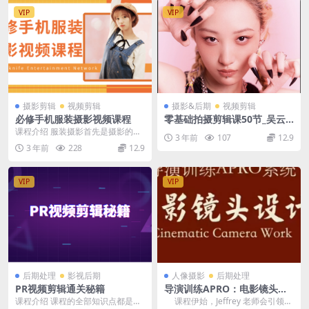
VIP
VIP
摄影剪辑
视频剪辑
摄影&后期
视频剪辑
必修手机服装摄影视频课程
零基础拍摄剪辑课50节_吴云
龙摄影帮帮忙
课程介绍 服装摄影首先是摄影的一
3 年前
107
12.9
个门类，服装摄影是属于实用商业
3 年前
228
12.9
的范畴。从现代传播...
VIP
VIP
后期处理
影视后期
人像摄影
后期处理
PR视频剪辑通关秘籍
导演训练APRO：电影镜头设
计训练Jeffey辐射星球学院
课程介绍 课程的全部知识点都是结
课程伊始，Jeffrey 老师会引领学