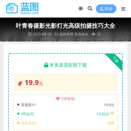
登录
叶青春摄影光影灯光高级拍摄技巧大全
2025-08-16
器材使用
室内布光
52
下载
本资源需权限下载
19.9
元
VIP折扣
普通用户:
19.9元
8折
VIP会员:
15.92元
永久会员:
免费