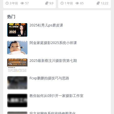
合实际案例讲解，学一集就能掌握
员们深入探究镜头设计的理论根
3 年前
57
9.9
1 年前
65
12.22
一种类型的剪辑。把...
基。...
热门
2025杜秀儿ps磨皮课
阿金家庭摄影2025系统小班课
2025最新蔡汶川摄影营第七期
Fcxp鹏鹏拍摄技巧与思路
教你如何从0到1开一家摄影工作室
安文超网络系统班级修图美化