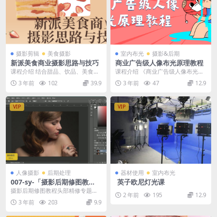
摄影剪辑
美食摄影
室内布光
摄影&后期
新派美食商业摄影思路与技巧
商业广告级人像布光原理教程
课程介绍 结合甜品、饮品、美食跨
课程介绍 《商业广告级人像布光原
界组合三个真实商业案例的实操演
理教程》是一个专为商业摄影师准
3 年前
102
39.9
3 年前
47
12.9
示，介绍新派美食摄...
备的课程，旨在培养...
VIP
VIP
人像摄影
后期处理
器材使用
室内布光
007-sy-「摄影后期修图教
英子欧尼灯光课
程」 头部精修专题课（液化·
摄影后期修图教程头部精修专题课
2 年前
195
12.9
磨皮·头发处理）_子何学长
液化·磨皮·头发处理子何学长
3 年前
203
9.9