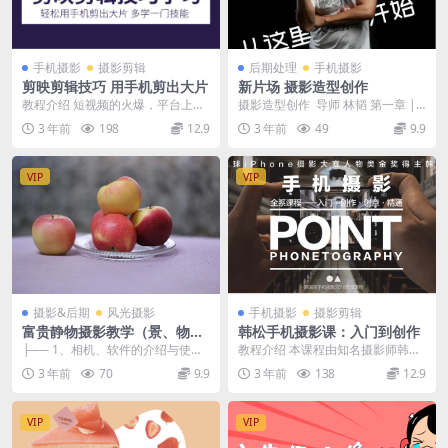
手机摄影
摄影剪辑
后期处理
手机摄影
剪映剪辑技巧 用手机剪出大片
新片场 摄影造型创作
教程介绍 短视频的火爆，平台上出
摄影造型创作 导师 林韬 第一章 |
现了各式各样酷炫的视频，因此，
摄影技术基础 【第1课】快门
3 年前
198
12.9
3 年前
49
9.9
许多人也想做出高逼...
（上） 【第...
VIP
VIP
摄影&后期
风光摄影
手机摄影
摄影剪辑
富贵静物摄影教学（景、物、
韩松手机摄影课：入门到创作
人）
├── 1、相机、软件的介绍与使用.
教程介绍 本课程由知名摄影师韩松
mp4 ├── 2、相机、软件的使用与
主讲，是原画册工作室出品的手机
3 年前
70
9.9
3 年前
138
12.9
介绍（...
摄影全套系统课程，...
VIP
VIP