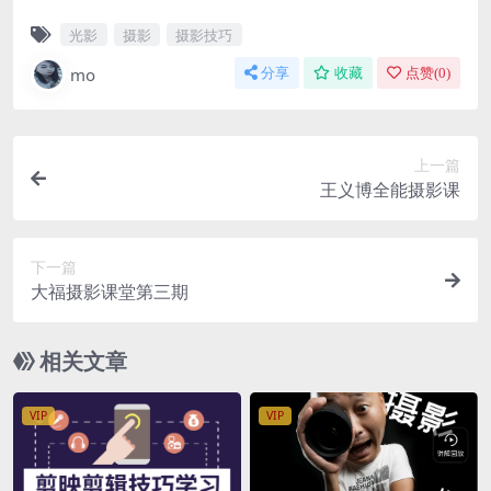
光影
摄影
摄影技巧
mo
分享
收藏
点赞(
0
)
上一篇
王义博全能摄影课
下一篇
大福摄影课堂第三期
相关文章
VIP
VIP