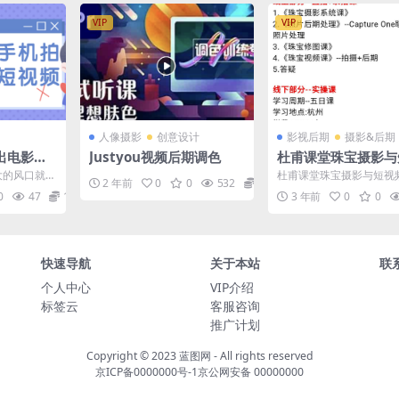
VIP
VIP
人像摄影
创意设计
影视后期
摄影&后期
出电影感
Justyou视频后期调色
杜甫课堂珠宝摄影与
频专业课7800
大的风口就是
杜甫课堂珠宝摄影与短视
2 年前
0
0
532
39.9
、学习、生
课7800
0
47
12.9
3 年前
0
0
..
快速导航
关于本站
联
个人中心
VIP介绍
标签云
客服咨询
推广计划
Copyright © 2023
蓝图网
- All rights reserved
京ICP备0000000号-1
京公网安备 00000000