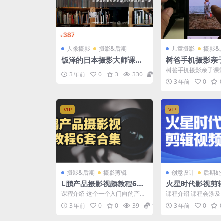
人像摄影
摄影&后期
儿童摄影
摄影&
饭泽的日本摄影大师课之
树爸手机摄影亲
私写真
树爸手机摄影亲子课
3 年前
0
3
330
89.9
手给娃拍大片
3 年前
0
VIP
VIP
摄影&后期
摄影剪辑
创意设计
后期处
L鹏产品摄影视频教程6套
火星时代影视剪
合集
程
课程介绍 这个一个入门向的产品
课程介绍 课程会涉
摄影用光教程，共有4章分别是：
镜的拍摄、剪辑、后
3 年前
0
0
39
12.9
3 年前
0
较为全面地了解影室闪...
全流程的创作完整过程。