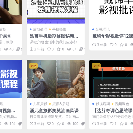
后期
后期处理
手机摄影
影视理论
子课堂
浩哥手机后期修图秘籍视
戴锦华影视批评12
频课程
堂，教你随
课程介绍 生活中的我们应该都有
3 年前
0
0
过这样的经历，买了一件照片上
0
40
9.9
3 年前
0
0
87
12.9
很好看的东西，但是拿到...
VIP
VIP
理
儿童摄影
摄影&后期
影视后期
视频调色
辑视频课
潘儿童摄影笑笑油画风课
【达芬奇调色思维课
业项目实操-赠素材-
及到短视频分
抖音潘儿童摄影笑笑儿童油画风
南门录像厅达芬奇调色思
像厅
期的特效等
后期调色教程 今天给大家推荐一
业项目实操-赠素材-南门
0
104
69.9
3 年前
0
0
100
9.9
3 年前
1
0
...
位抖音比较有名油画风格...