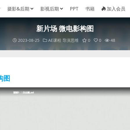
摄影&后期
影视后期
PPT
书籍
加入会员
新片场 微电影构图
2023-08-25
AE课程
导演思维
0
0
48
构图