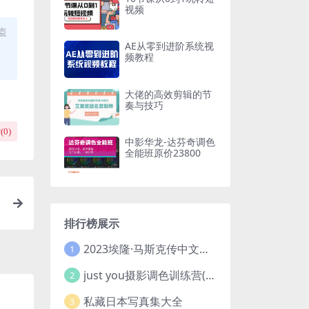
视频
盗
AE从零到进阶系统视
频教程
大佬的高效剪辑的节
奏与技巧
(
0
)
中影华龙-达芬奇调色
全能班原价23800
排行榜展示
2023埃隆·马斯克传中文版 电子书pdf
1
just you摄影调色训练营(已加密}
2
私藏日本写真集大全
3