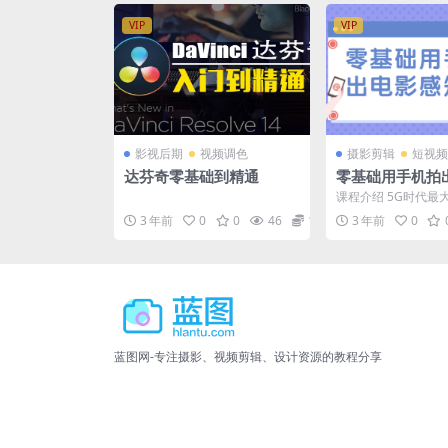
VIP
VIP
影视后期
视频调色
摄影剪辑
短视频
达芬奇零基础到精通
零基础用手机拍
短视频
课程介绍 5G时代最
短视频，无论是娱乐
3 年前
0
0
46
12.9
3 年前
0
活还是营销都离不开抖.
蓝图网-专注摄影、视频剪辑、设计资源的教程分享