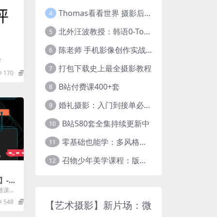
Thomas看看世界 摄影后期调色：给摄影爱好者的色彩课 网盘下载
4
北外汪波教授：韩语0-Topik6全程班
5
陈老师 手机影像创作实战课程：从入门到精通【完结】
6
课
打包下载史上最全摄影教程
7
170
0
B站付费课400+套
8
婚礼摄影：入门到接单必修课
9
B站580套全集持续更新中
10
零基础也能学：多风格人像摄影系统课
11
召物少年美学课程：版式与视觉第五期
12
】-商
南门录
维课商
录像厅
548
19.9
【艺术摄影】新片场：微