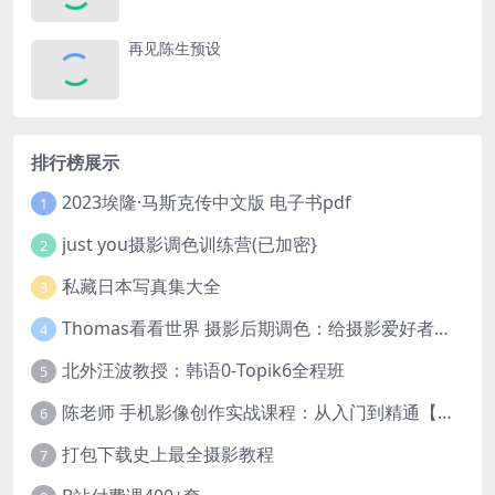
再见陈生预设
排行榜展示
2023埃隆·马斯克传中文版 电子书pdf
1
just you摄影调色训练营(已加密}
2
私藏日本写真集大全
3
Thomas看看世界 摄影后期调色：给摄影爱好者的色彩课 网盘下载
4
北外汪波教授：韩语0-Topik6全程班
5
陈老师 手机影像创作实战课程：从入门到精通【完结】
6
打包下载史上最全摄影教程
7