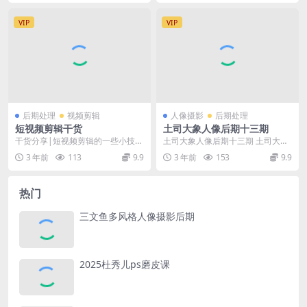
VIP
VIP
后期处理
视频剪辑
人像摄影
后期处理
短视频剪辑干货
土司大象人像后期十三期
干货分享|短视频剪辑的一些小技巧
土司大象人像后期十三期 土司大
与准则 最近几年，短视频行业在我
象】私教班课程
3 年前
113
9.9
3 年前
153
9.9
国已经呈现井喷式...
热门
三文鱼多风格人像摄影后期
2025杜秀儿ps磨皮课