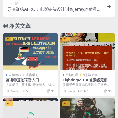
下一篇
导演训练APRO：电影镜头设计训练Jeffey辐射星球
学院
相关文章
VIP
VIP
自学教程
语言学习
后期处理
摄影&后期
德语零基础语音入门
LightingMODE像素级无痕修
饰
主讲老师：蔡小乐 ·青年诗人，译
像素级无痕修饰修图理念的终极回
者，德语文学硕士 ·中国人民大学德
归LightingMODE【超清画质】
2 年前
59
9.9
3 年前
327
9.9
语系丶中文系 ...
VIP
VIP