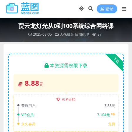
登录
贾云龙灯光从0到100系统综合网络课
2025-08-05
人像摄影
后期处理
87
下载
本资源需权限下载
8.88
元
VIP折扣
普通用户:
8.88元
8折
VIP会员:
7.104元
永久会员:
免费