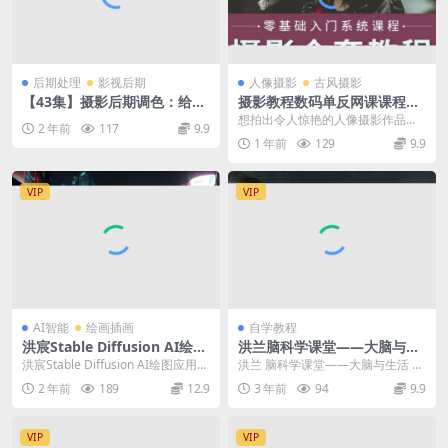
后期处理
影视后期
人像摄影
古风摄影
【43集】摄影后期调色：给摄
摄影教程数码单反网课课程构
影爱好者的色彩课
图教学人像视频后期人体美食
想拍出令人惊艳的人像摄影作品
2 年前
117
9.9
静物素材
吗？这份《摄影教程：人像摄影、
1 年前
129
9.9
光线、道具、构图、色彩...
VIP
VIP
AI智能
绘画插画
自学教程
洪宸Stable Diffusion AI绘图
洪兰脑科学课堂——大脑与生
应用教学课2022年【画质高清
活
洪宸Stable Diffusion AI绘图应用教
洪兰 脑科学课堂——大脑与生活 资
只有视频】
学课2022年 课程目录 1...
源目录】: ├──1.你的大脑替你做了
2 年前
189
12.9
3 年前
94
9.9
哪些奇怪...
VIP
VIP