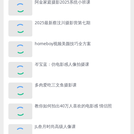
阿金家庭摄影2025系统小班课
2025最新蔡汶川摄影营第七期
homeboy视频美颜技巧全方案
岑宝蓝：仿电影感人像拍摄课
多肉爱吃三文鱼摄影课
教你如何拍出40万人喜欢的电影感 情侣照
JL叁月时尚高级人像课