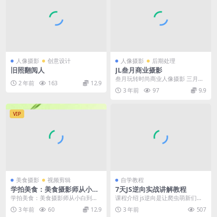
人像摄影
创意设计
人像摄影
后期处理
旧照翻阅人
JL叁月商业摄影
叁月玩转时尚商业人像摄影 三月风
2 年前
163
12.9
格课 ├── 基础/ │ ├── 第二节 LR
3 年前
97
9.9
使...
VIP
美食摄影
视频剪辑
自学教程
学拍美食：美食摄影师从小白
7天JS逆向实战讲解教程
到视觉盛宴摄影课程
学拍美食：美食摄影师从小白到视
课程介绍 js逆向是让爬虫萌新们比
觉盛宴摄影课程 学拍美食：美食摄
较头疼的一块领域，因为市面上大
3 年前
60
12.9
3 年前
507
影师从小白到视觉盛...
部分的爬虫书籍等...