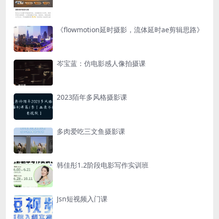
《flowmotion延时摄影，流体延时ae剪辑思路》
岑宝蓝：仿电影感人像拍摄课
2023陌年多风格摄影课
多肉爱吃三文鱼摄影课
韩佳彤1.2阶段电影写作实训班
Jsn短视频入门课