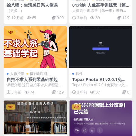
徐八喵：生活感日系人像课
01老纳_人像高手训练营《第
一季》
（更多…）
人像高手训练营（第一季）来自蜂
鸟微课堂，蜂鸟摄影 五大人像摄影
12 月前
65
9.99
3 年前
89
12.9
主题：私房 古风 ...
VIP
人像摄影
摄影&后期
软件
自拍不求人系列零基础学起
Topaz Photo AI v2.0.1免安
装中文便携版
课程介绍 这门自拍不求人课程适合
Topaz Photo AI 2.0.1免安装中文版
零基础的学生。你将学习如何使用
AI图片模糊放大清晰修复/...
3 年前
74
12.9
3 年前
57
0
相机，调整曝光，焦...
VIP
VIP