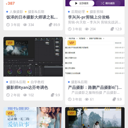
人像摄影
摄影&后期
后期处理
摄影剪辑
饭泽的日本摄影大师课之私写
李兴兴-pr剪辑上分攻略
真
剪辑-向天歌 – 李兴兴 剪辑实战训练
3 年前
334
89.9
营全 剪辑实战训练营 PR通关...
3 年前
204
12.9
VIP
VIP
摄影&后期
自学教程
摄影&后期
摄影师Ryan达芬奇调色
产品摄影：路鹏产品摄影6门
课程合集
产品摄影之服饰拍摄 产品摄影之
2 年前
102
9.9
化妆品拍摄 产品摄影之...
3 年前
61
9.9
VIP
VIP