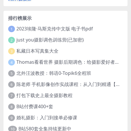
排行榜展示
2023埃隆·马斯克传中文版 电子书pdf
1
just you摄影调色训练营(已加密}
2
私藏日本写真集大全
3
Thomas看看世界 摄影后期调色：给摄影爱好者的色彩课 网盘下载
4
北外汪波教授：韩语0-Topik6全程班
5
陈老师 手机影像创作实战课程：从入门到精通【完结】
6
打包下载史上最全摄影教程
7
B站付费课400+套
8
婚礼摄影：入门到接单必修课
9
B站580套全集持续更新中
10