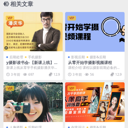
相关文章
VIP
VIP
后期处理
手机摄影
影视后期
摄影&后期
y摄影读书会-【新课上线】从
从零开始学摄影视频课程
零学手机摄影潘庆华老师主讲
新课上线从零学手机摄影潘庆华老
课程介绍 课程以摄影前期必备的基
师主讲
础知识体系为主，结合大量案例实
3 年前
697
12.9
3 年前
56
12.9
战技巧，带领大家一...
VIP
VIP
人像摄影
后期处理
创意设计
摄影&后期