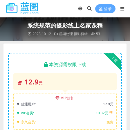
登录
系统规范的摄影线上名家课程
2023-10-12
后期处理
摄影剪辑
53
下载
本资源需权限下载
12.9
元
VIP折扣
普通用户:
12.9元
8折
VIP会员:
10.32元
永久会员:
免费