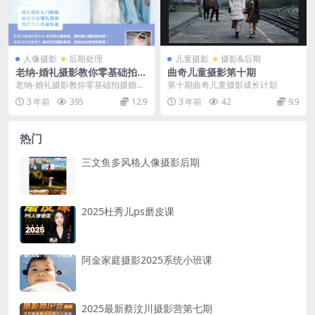
人像摄影
后期处理
儿童摄影
摄影&后期
老纳-婚礼摄影教你零基础拍摄
曲奇儿童摄影第十期
婚礼全流程
老纳-婚礼摄影教你零基础拍摄婚礼
第十期曲奇儿童摄影成长计划
全流程蜂鸟微课堂，蜂鸟摄影 老纳
3 年前
395
12.9
3 年前
42
9.9
老师带你重现婚礼...
热门
三文鱼多风格人像摄影后期
2025杜秀儿ps磨皮课
阿金家庭摄影2025系统小班课
2025最新蔡汶川摄影营第七期