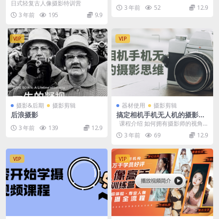
影拍摄灯光照明
日式轻复古人像摄影特训营
3 年前
52
12.9
3 年前
195
9.9
VIP
VIP
摄影&后期
摄影剪辑
器材使用
摄影剪辑
后浪摄影
搞定相机手机无人机的摄影思
维
课程介绍 如何拥有摄影师的视角
3 年前
139
12.9
和思维，你必须了解的摄影设备及
3 年前
69
12.9
优缺点...
VIP
VIP