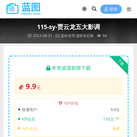
登录
115-sy-贾云龙五大影调
2023-08-31
器材使用
摄影&后期
94
下载
本资源需权限下载
9.9
元
VIP折扣
普通用户:
9.9元
8折
VIP会员:
7.92元
永久会员:
免费