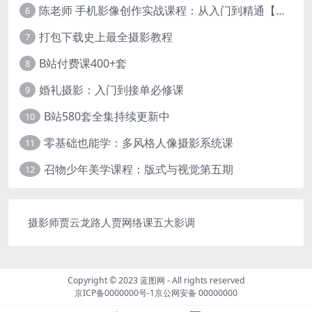
陈老师 手机影像创作实战课程：从入门到精通【完结】
6
打包下载史上最全摄影教程
7
B站付费课400+套
8
婚礼摄影：入门到接单必修课
9
B站580套全集持续更新中
10
零基础也能学：多风格人像摄影系统课
11
召物少年美学课程：版式与视觉第五期
12
摄影师贾云龙路人贾网络课五大影调
Copyright © 2023
蓝图网
- All rights reserved
京ICP备0000000号-1
京公网安备 00000000