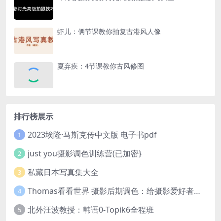
虾儿：俩节课教你拍复古港风人像
夏弃疾：4节课教你古风修图
排行榜展示
2023埃隆·马斯克传中文版 电子书pdf
1
just you摄影调色训练营(已加密}
2
私藏日本写真集大全
3
Thomas看看世界 摄影后期调色：给摄影爱好者的色彩课 网盘下载
4
北外汪波教授：韩语0-Topik6全程班
5