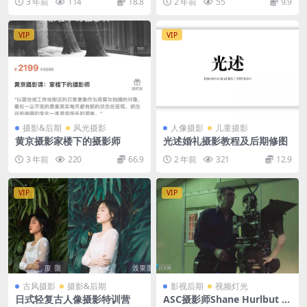
3 年前
114
18.8
2 年前
55
9.9
学
2...
VIP
VIP
摄影&后期
风光摄影
人像摄影
儿童摄影
黄京摄影家楼下的摄影师
光述婚礼摄影教程及后期修图
3 年前
220
66.9
2 年前
321
12.9
VIP
VIP
古风摄影
摄影&后期
影视后期
视频灯光
日式轻复古人像摄影特训营
ASC摄影师Shane Hurlbut 电