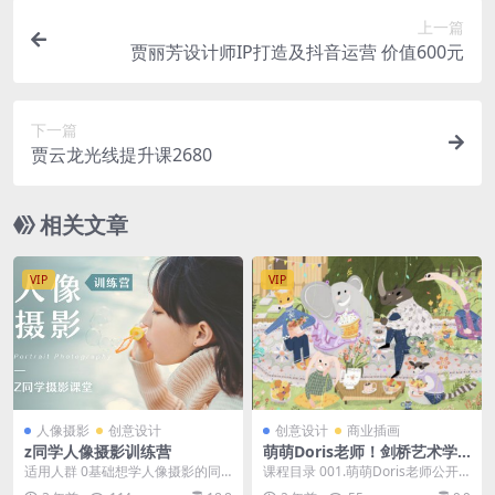
上一篇
贾丽芳设计师IP打造及抖音运营 价值600元
下一篇
贾云龙光线提升课2680
相关文章
VIP
VIP
人像摄影
创意设计
创意设计
商业插画
z同学人像摄影训练营
萌萌Doris老师！剑桥艺术学
院-综合材料「叙事风」插画1
适用人群 0基础想学人像摄影的同
课程目录 001.萌萌Doris老师公开
0节课！
学 想学习一门技能当副业收入的同
课70分钟示范视频（上）.mp4 00