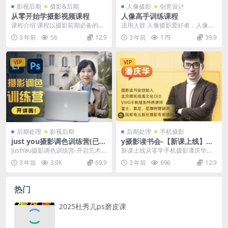
影视后期
摄影&后期
人像摄影
创意设计
从零开始学摄影视频课程
人像高手训练课程
课程介绍 课程以摄影前期必备的基
适用人群 人像摄影爱好者，人像摄
础知识体系为主，结合大量案例实
影进阶者 课程概述 *全网独创，百
3 年前
56
12.9
3 年前
179
39.9
战技巧，带领大家一...
分百体验式人像...
VIP
VIP
后期处理
影视后期
后期处理
手机摄影
just you摄影调色训练营(已加
y摄影读书会-【新课上线】从
密}
零学手机摄影潘庆华老师主讲
JustYøu摄影调色训练营-开启艺术调
新课上线从零学手机摄影潘庆华老
色新篇章！ 5大系统共60节课, 从初
师主讲
3 年前
3.9K
69.9
3 年前
696
12.9
级...
热门
2025杜秀儿ps磨皮课