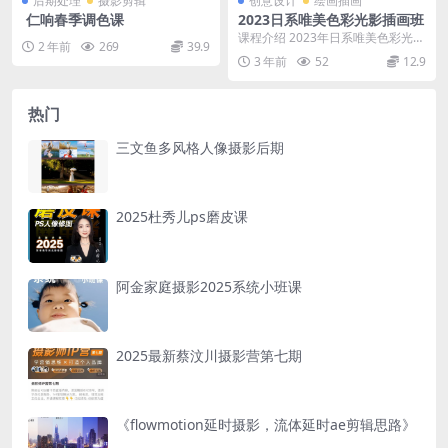
后期处理
摄影剪辑
创意设计
绘画插画
仁响春季调色课
2023日系唯美色彩光影插画班
课程介绍 2023年日系唯美色彩光影
2 年前
269
39.9
插画班，致力于教授唯美的插画技
3 年前
52
12.9
巧。课程包括学...
热门
三文鱼多风格人像摄影后期
2025杜秀儿ps磨皮课
阿金家庭摄影2025系统小班课
2025最新蔡汶川摄影营第七期
《flowmotion延时摄影，流体延时ae剪辑思路》