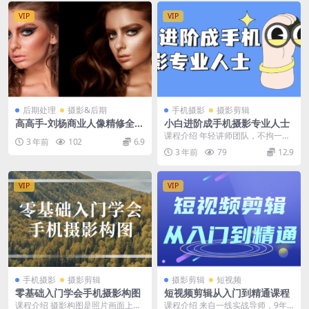
VIP
VIP
后期处理
摄影&后期
手机摄影
摄影剪辑
高高手-刘杨商业人像精修全能
小白进阶成手机摄影专业人士
班摄影后期人像修图教程
课程介绍 年轻讲师团队，不拘一格
3 年前
102
6.9
的教学方式全新的教学理念，解决
3 年前
79
12.9
碎片零散难拼凑知识...
VIP
VIP
手机摄影
摄影剪辑
摄影剪辑
短视频
零基础入门学会手机摄影构图
短视频剪辑从入门到精通课程
课程介绍 摄影构图是照片画面上的
课程介绍 来自一线实战导师，9年