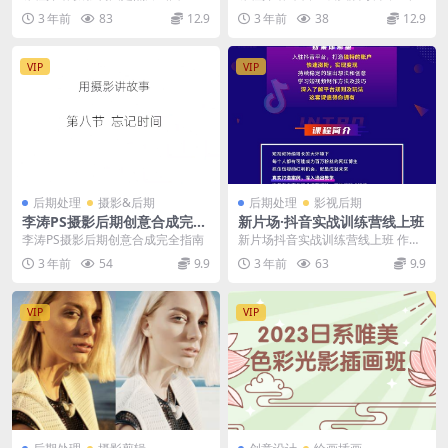
布局、结构。其具体含义是运用相
运营实操经验，3年授课经验。抖音
3 年前
83
12.9
3 年前
38
12.9
机镜头的成像特征和...
视频图书带货天花...
VIP
VIP
后期处理
摄影&后期
后期处理
影视后期
李涛PS摄影后期创意合成完全
新片场·抖音实战训练营线上班
指南
李涛PS摄影后期创意合成完全指南
新片场抖音实战训练营线上班 作者
: 游戏资源大魔王 ...
3 年前
54
9.9
3 年前
63
9.9
VIP
VIP