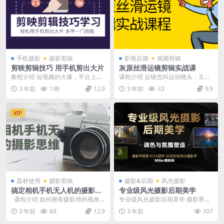
手机摄影
摄影剪辑
影视后期
视频剪辑
剪映剪辑技巧 用手机剪出大片
灰原丝滑运镜剪辑实战课
教程介绍 短视频的火爆，平台上出
课程介绍 运镜也叫运动镜头，主要
现了各式各样酷炫的视频，因此，
是指镜头自身的运动，在影视作品
3 年前
198
12.9
3 年前
33
9.9
许多人也想做出高逼...
中，处于静止状态的...
VIP
器材使用
摄影剪辑
摄影&后期
风光摄影
搞定相机手机无人机的摄影思
专业级风光摄影后期美学
维
课程介绍 如何拥有摄影师的视角
专业级风光摄影后期美学 摄影界奥
和思维，你必须了解的摄影设备及
斯卡IPA冠军——姚明来带你系统学
3 年前
69
12.9
3 年前
107
优缺点...
习风光后期的调...