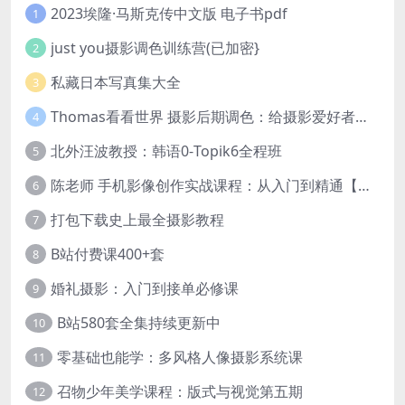
2023埃隆·马斯克传中文版 电子书pdf
1
just you摄影调色训练营(已加密}
2
私藏日本写真集大全
3
Thomas看看世界 摄影后期调色：给摄影爱好者的色彩课 网盘下载
4
北外汪波教授：韩语0-Topik6全程班
5
陈老师 手机影像创作实战课程：从入门到精通【完结】
6
打包下载史上最全摄影教程
7
B站付费课400+套
8
婚礼摄影：入门到接单必修课
9
B站580套全集持续更新中
10
零基础也能学：多风格人像摄影系统课
11
召物少年美学课程：版式与视觉第五期
12