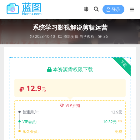
登录
系统学习影视解说剪辑运营
2023-10-10
摄影剪辑
自学教程
36
下载
本资源需权限下载
12.9
元
VIP折扣
普通用户:
12.9元
8折
VIP会员:
10.32元
永久会员:
免费