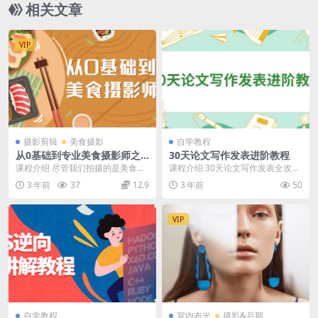
相关文章
VIP
摄影剪辑
美食摄影
自学教程
从0基础到专业美食摄影师之
30天论文写作发表进阶教程
路
课程介绍 尽管我们拍摄的是美食，
课程介绍 30天论文写作发表全攻
但画面内容并不能仅仅是美食本
略，我们会用分分钟能上手的各种
3 年前
37
12.9
3 年前
50
身，太过写实在视觉上...
绝招，30天内，线...
VIP
自学教程
室内布光
摄影&后期