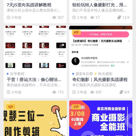
7天JS逆向实战讲解教程
轻松玩转人像摄影打光，用光
来构图
课程介绍 js逆向是让爬虫萌新们比
我们不管是外拍人像还是棚拍模
较头疼的一块领域，因为市面上大
特，必不可少的肯定就是光线，光
3 年前
507
3 年前
57
12.9
部分的爬虫书籍等...
对摄影来说是至关重要的...
VIP
自学教程
摄影&后期
风光摄影
干货！搭讪大法：偷心聊法Pl
奇幻魅影｜风光摄影实战课程
us
看的越多就越明白，不存在没有话
奇幻魅影风光摄影实战课程
题聊的时候，一切的话题都是可以
3 年前
172
3 年前
697
9.9
的， 只是有些话题更...
VIP
VIP