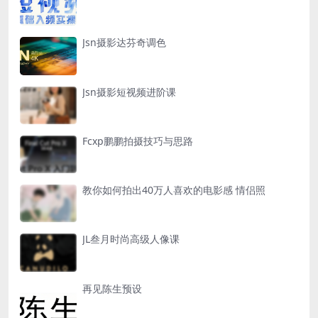
Jsn摄影达芬奇调色
Jsn摄影短视频进阶课
Fcxp鹏鹏拍摄技巧与思路
教你如何拍出40万人喜欢的电影感 情侣照
JL叁月时尚高级人像课
再见陈生预设