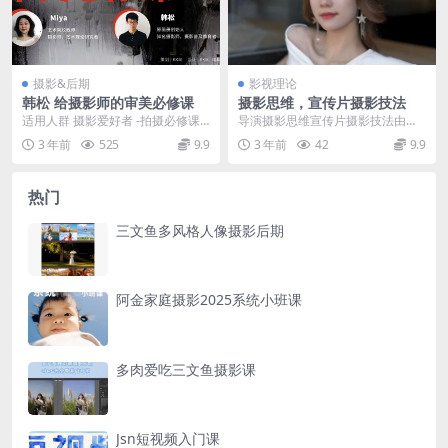
摄影&后期
影视理论
韩松 给摄影师的审美必修课
摄影思维，宣传片摄影技法
适用人群 摄影爱好者 -拍摄必修课
导演摄影思维宣传片摄影技法由浅
职业摄影师 -需要构建理论体系的人
入深基础核心教学
3 年前
525
9.9
3 年前
42
9.9
瓶颈创作...
热门
三文鱼多风格人像摄影后期
阿金家庭摄影2025系统小班课
多肉爱吃三文鱼摄影课
Jsn短视频入门课