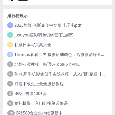
排行榜展示
2023埃隆·马斯克传中文版 电子书pdf
1
just you摄影调色训练营(已加密}
2
私藏日本写真集大全
3
Thomas看看世界 摄影后期调色：给摄影爱好者的色彩课 网盘下载
4
北外汪波教授：韩语0-Topik6全程班
5
陈老师 手机影像创作实战课程：从入门到精通【完结】
6
打包下载史上最全摄影教程
7
B站付费课400+套
8
婚礼摄影：入门到接单必修课
9
B站580套全集持续更新中
10