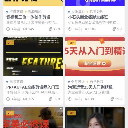
摄影剪辑
视频剪辑
人像摄影
后期处理
音视频三位一体创作剪辑
小石头商业摄影全能班
课程介绍 相比于文字需要花时间阅
小石头商业摄影全能班学习教程 颠
读理解，图片没有连贯性，视频能
覆你的摄影思维，让你一张图片提
3 年前
145
12.9
3 年前
185
9.9
够大大降低人们的理...
升10倍议价，从3...
VIP
VIP
视频剪辑
创意设计
自学教程
PR+AU+AE全能剪辑师入门班
淘宝运营25天入门到精通
详情 目录 0.为什么PR+AU+AE要一
淘宝运营25天从入门到精通
起学效果才好？00:04:10免费 1...
3 年前
125
39.9
3 年前
39
19.9
VIP
VIP