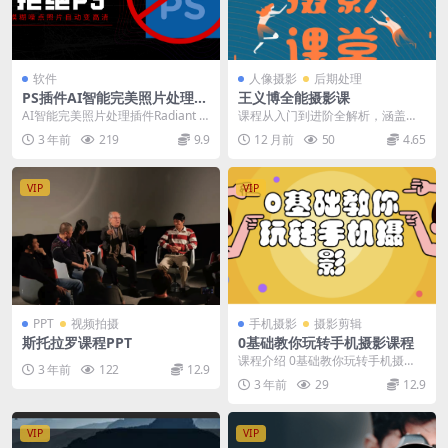
软件
人像摄影
后期处理
PS插件AI智能完美照片处理插
王义博全能摄影课
件Radiant Photo 1.1.2.308
AI智能完美照片处理插件Radiant P
课程从入门到进阶全解析，涵盖了
中文版
hoto 1.1.1.308中文版支持...
器材选择、相机操作、拍摄技巧、
3 年前
219
9.9
12 月前
50
4.65
灯光运用等多个方面，...
VIP
VIP
PPT
视频拍摄
手机摄影
摄影剪辑
斯托拉罗课程PPT
0基础教你玩转手机摄影课程
课程介绍 0基础教你玩转手机摄
3 年前
122
12.9
影，67节课手把手实操讲解，好学
3 年前
29
12.9
易懂，非常适合喜爱...
VIP
VIP