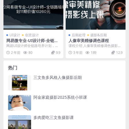
UI设计
创意设计
后期处理
摄影&后期
网易微专业-UI设计师-全链路
人像审美精修调色课程
培养计划11期
网易UI设计师全链路培养计划，由
课程介绍 人像审美精修调色摄影线
乐学编程课堂网整理发布高清完结
上课程，通过专业导师讲解，深入
2 年前
80
9.9
3 年前
189
12.9
无密版。本课由一线...
探讨人像摄影审美理...
热门
三文鱼多风格人像摄影后期
阿金家庭摄影2025系统小班课
多肉爱吃三文鱼摄影课