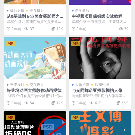
摄影剪辑
美食摄影
自学教程
从0基础到专业美食摄影师之
中视频项目保姆级实战教程
路
课程介绍 尽管我们拍摄的是美食，
课程介绍 十节视频课，主要讲内容
但画面内容并不能仅仅是美食本
制作和账号运营：包括选题、素
3 年前
37
12.9
3 年前
39
身，太过写实在视觉上...
材、文案、配音、剪辑...
VIP
VIP
三维设计
交互设计
人像摄影
后期处理
好莱坞动画大师教你动画规律
与光同舞诺亚摄影棚拍人像
课程介绍 你是否曾经梦想过让你
与光同舞诺亚摄影棚拍人像零基础
的角色动起来，并看到他们在那个
入门到精通布光后期修图课程
3 年前
54
12.9
3 年前
617
66.9
无拘无...
VIP
VIP