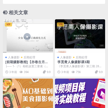
相关文章
VIP
VIP
人像摄影
后期处理
人像摄影
后期处理
[前期摄影教程]【亦卷古月】
李觅青人像摄影课3期
徒弟林与希复古胶片人像摄影
├── 1-（1）相机设置三要素（光
《李觅青人像摄影课》第三期 28节
前期拍摄后期调色课程
圈、快门、ISO）-.mp4 ├── 10-...
课程 每节课近2个小时。讲解人像
3 年前
394
9.9
3 年前
756
9.9
摄影情绪片的创...
VIP