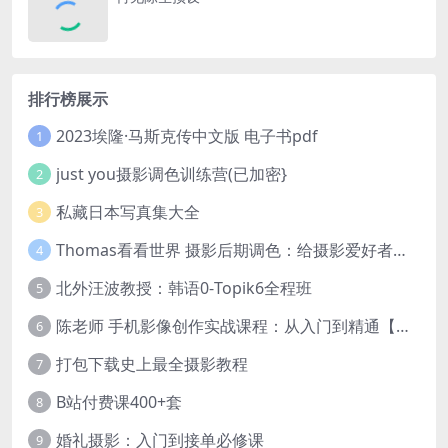
排行榜展示
2023埃隆·马斯克传中文版 电子书pdf
1
just you摄影调色训练营(已加密}
2
私藏日本写真集大全
3
Thomas看看世界 摄影后期调色：给摄影爱好者的色彩课 网盘下载
4
北外汪波教授：韩语0-Topik6全程班
5
陈老师 手机影像创作实战课程：从入门到精通【完结】
6
打包下载史上最全摄影教程
7
B站付费课400+套
8
婚礼摄影：入门到接单必修课
9