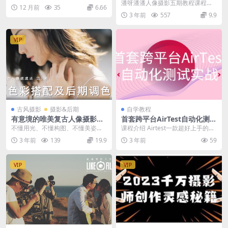
潘呀潘潘人像摄影五期教程课程百
12 月前
35
6.66
度云网盘
3 年前
557
9.9
VIP
古风摄影
摄影&后期
自学教程
有意境的唯美复古人像摄影前
首套跨平台AirTest自动化测试
后期教程
实战
不懂用光、不懂构图、不懂美姿，
课程介绍 Airtest一款超好上手的跨
也不懂如何利用相机的优势功能拍
平台的UI自动化测试框架，更加适
3 年前
139
19.9
3 年前
59
人像？ 把大长腿拍...
用于游戏...
VIP
VIP