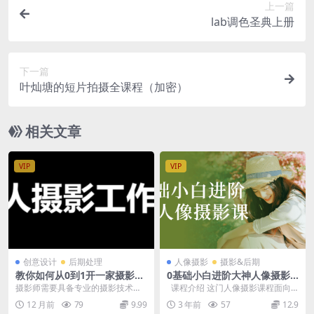
上一篇
lab调色圣典上册
下一篇
叶灿塘的短片拍摄全课程（加密）
相关文章
VIP
VIP
创意设计
后期处理
人像摄影
摄影&后期
教你如何从0到1开一家摄影工
0基础小白进阶大神人像摄影
作室
课
摄影师需要具备专业的摄影技术，
课程介绍 这门人像摄影课程面向
包括光线控制、构图，后期制作等
零基础的新手设计，旨在帮助他们
12 月前
79
9.99
3 年前
57
12.9
方面的知识和技能。只...
逐步掌...