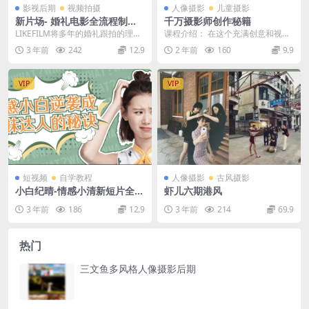
影视后期
视频拍摄
人像摄影
儿童摄影
新片场- 婚礼电影全流程制作
千万摄影师创作秘籍
教程
LIKEFILM将多年的婚礼跟拍的理念
课程介绍： 在这个充满创意和视觉
与拍摄技巧相结合，通过前期、中
冲击力的时代，摄影已经成为了一
3 年前
242
12.9
2 年前
160
9.9
期、后期三个...
种表达自我和记录生...
VIP
VIP
短视频
自学教程
人像摄影
古风摄影
小白纪晴-情感小清新短片全能
虾儿六期港风
班
3 年前
186
12.9
3 年前
214
69.9
热门
三文鱼多风格人像摄影后期