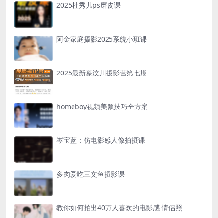
2025杜秀儿ps磨皮课
阿金家庭摄影2025系统小班课
2025最新蔡汶川摄影营第七期
homeboy视频美颜技巧全方案
岑宝蓝：仿电影感人像拍摄课
多肉爱吃三文鱼摄影课
教你如何拍出40万人喜欢的电影感 情侣照