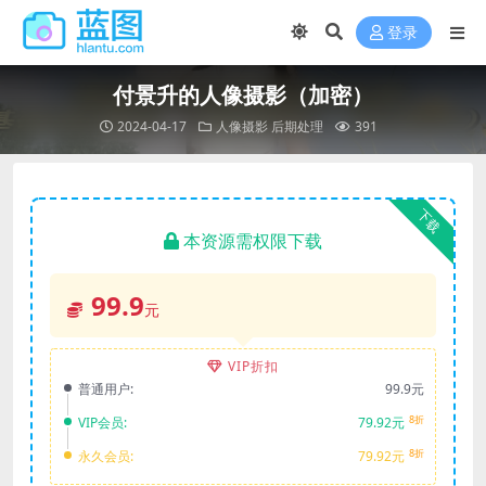
登录
付景升的人像摄影（加密）
2024-04-17
人像摄影
后期处理
391
下载
本资源需权限下载
99.9
元
VIP折扣
普通用户:
99.9元
8折
VIP会员:
79.92元
8折
永久会员:
79.92元