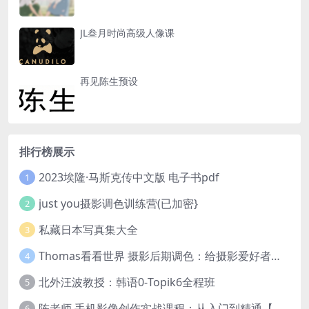
JL叁月时尚高级人像课
再见陈生预设
排行榜展示
2023埃隆·马斯克传中文版 电子书pdf
1
just you摄影调色训练营(已加密}
2
私藏日本写真集大全
3
Thomas看看世界 摄影后期调色：给摄影爱好者的色彩课 网盘下载
4
北外汪波教授：韩语0-Topik6全程班
5
陈老师 手机影像创作实战课程：从入门到精通【完结】
6