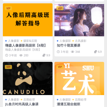
VIP
VIP
人像摄影
摄影&后期
人像摄影
古风摄影
嗨森人像摄影高级班【6期】
知竹十期直播课
嗨森人像摄影高级班【6期】
3 年前
344
6.9
3 年前
283
9.9
VIP
VIP
人像摄影
后期处理
人像摄影
后期处理
JL叁月时尚高级人像课
潘潘五期全能班