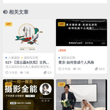
相关文章
VIP
VIP
人像摄影
摄影&后期
摄影&后期
027-【流云蕊&扶卮】古风人
黄京-如何形成个人风格
像摄影课堂第四期
流云蕊&扶卮古风人像摄影课堂第
3 年前
56
66.9
四期
3 年前
146
6.9
VIP
VIP