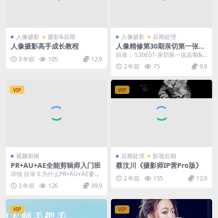
人像摄影
摄影&后期
人像摄影
后期处理
人像摄影高手成长教程
人像精修第30期亲切第一张蕾
KINDNESS人像精修第30期完
目录： S30E01-亲切第一说后期&
3 年前
105
12.9
整版
肖像结构 S30E01-亲切第一说...
2 年前
75
9.9
VIP
VIP
视频剪辑
后期处理
影视后期
PR+AU+AE全能剪辑师入门班
蔡汶川《摄影师IP营Pro版》
详情 目录 0.为什么PR+AU+AE要一
2 年前
155
12.9
起学效果才好？00:04:10免费 1...
3 年前
126
39.9
VIP
VIP