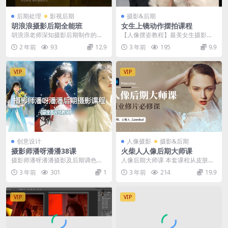
后期处理
影视后期
摄影&后期
胡浪浪摄影后期全能班
女生上镜动作摆拍课程
胡浪浪老师深知摄影后期制作的复
【人像摆姿教程】最美女生摄影摆
杂性和挑战性，因此他设计的摄影
姿势服装搭配人像摄影摆势美姿技
2 年前
93
12.9
3 年前
195
9.9
后期全能班课程，将系...
巧教学教你摆动作
VIP
VIP
创意设计
人像摄影
摄影&后期
摄影师潘呀潘潘38课
火柴人人像后期大师课
摄影师潘呀潘潘摄影及后期调色中
人像后期大师课 本套课程从皮肤、
文课程
身材、服装、五官等人像修图方向
3 年前
301
1
3 年前
214
19.9
带大家从实战案例学...
VIP
VIP