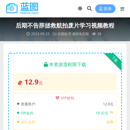
登录
后期不告辞拯救航拍废片学习视频教程
2023-09-23
后期处理
摄影&后期
38
下载
本资源需权限下载
12.9
元
VIP折扣
普通用户:
12.9元
8折
VIP会员:
10.32元
永久会员:
免费