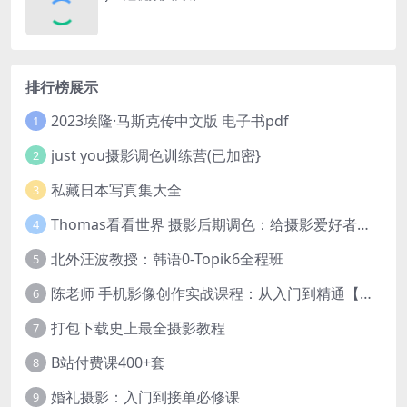
排行榜展示
2023埃隆·马斯克传中文版 电子书pdf
1
just you摄影调色训练营(已加密}
2
私藏日本写真集大全
3
Thomas看看世界 摄影后期调色：给摄影爱好者的色彩课 网盘下载
4
北外汪波教授：韩语0-Topik6全程班
5
陈老师 手机影像创作实战课程：从入门到精通【完结】
6
打包下载史上最全摄影教程
7
B站付费课400+套
8
婚礼摄影：入门到接单必修课
9