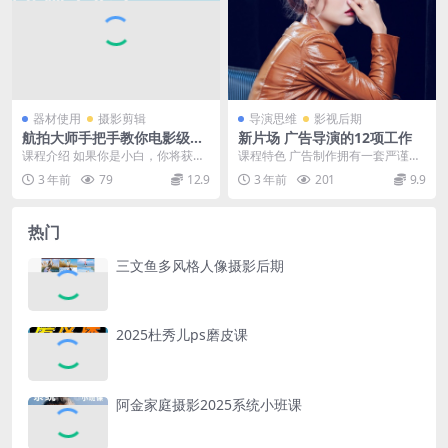
器材使用
摄影剪辑
导演思维
影视后期
航拍大师手把手教你电影级航
新片场 广告导演的12项工作
拍
课程介绍 如果你是小白，你将获得
课程特色 广告制作拥有一套严谨的
系统专业的航拍基本功练习体系和
流程。任何一支投入使用的广告，
3 年前
79
12.9
3 年前
201
9.9
机器配件的选择，避...
都经历了从创意到交...
热门
三文鱼多风格人像摄影后期
2025杜秀儿ps磨皮课
阿金家庭摄影2025系统小班课