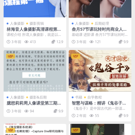
人像摄影
摄影剪辑
人像摄影
后期处理
林海音人像摄影高清课程第一
叁月57节课玩转时尚商业人像
期
摄影
课程介绍 所谓人像摄影，就是以人
基础课 进阶课 叁月57节课玩转时尚
物为主要创作对象的摄影形式。人
商业人像摄影 质感时尚人像
3 年前
413
12.9
3 年前
121
9.9
像摄影与一般的人物...
VIP
VIP
人像摄影
摄影&后期
书籍
自学教程
臆想莉莉周人像课堂第三期第
智慧与谋略：精讲《鬼谷子》
四期合集
更新中
《鬼谷子》是中国古代的一部谋略
3 年前
94
9.9
奇书，被誉为中国谋略第一书，智
2 年前
55
9.9
慧之禁果，旷世之奇书...
VIP
VIP