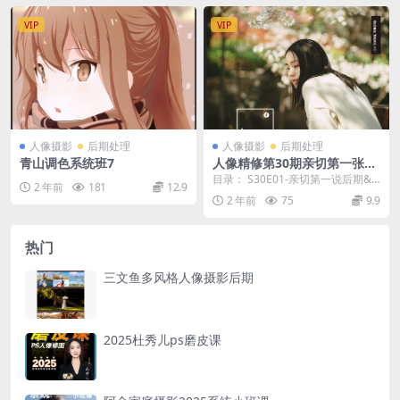
VIP
VIP
人像摄影
后期处理
人像摄影
后期处理
青山调色系统班7
人像精修第30期亲切第一张蕾
KINDNESS人像精修第30期完
目录： S30E01-亲切第一说后期&
2 年前
181
12.9
整版
肖像结构 S30E01-亲切第一说...
2 年前
75
9.9
热门
三文鱼多风格人像摄影后期
2025杜秀儿ps磨皮课