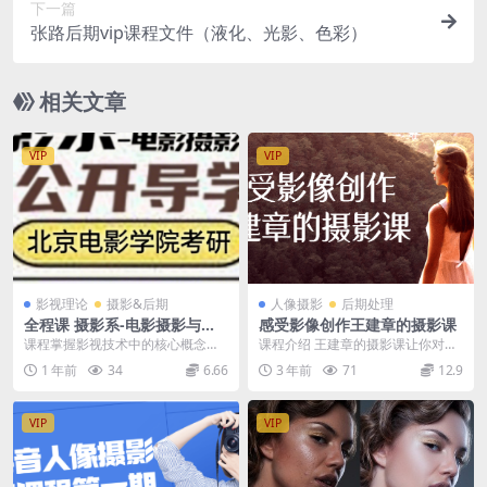
下一篇
张路后期vip课程文件（液化、光影、色彩）
相关文章
VIP
VIP
影视理论
摄影&后期
人像摄影
后期处理
全程课 摄影系-电影摄影与制
感受影像创作王建章的摄影课
作 已更新15期onew北电考研
课程掌握影视技术中的核心概念，
课程介绍 王建章的摄影课让你对影
包括画幅格式、分辨率、帧率等基
像创作有了深刻的感受。通过他的
1 年前
34
6.66
3 年前
71
12.9
础术语。理解不同影视...
教导，你学到了如何...
VIP
VIP