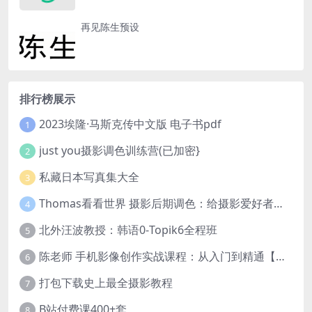
再见陈生预设
排行榜展示
2023埃隆·马斯克传中文版 电子书pdf
1
just you摄影调色训练营(已加密}
2
私藏日本写真集大全
3
Thomas看看世界 摄影后期调色：给摄影爱好者的色彩课 网盘下载
4
北外汪波教授：韩语0-Topik6全程班
5
陈老师 手机影像创作实战课程：从入门到精通【完结】
6
打包下载史上最全摄影教程
7
B站付费课400+套
8