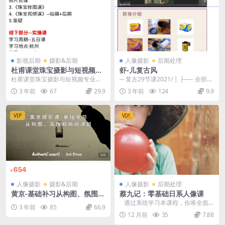
影视后期
摄影&后期
人像摄影
后期处理
杜甫课堂珠宝摄影与短视频专
虾-儿复古风
业课7800
杜甫课堂珠宝摄影与短视频专业课7
─ 复古29节课2021/ │ ├── 全部下
800
载后才能解压.txt │ ├── ...
3 年前
67
29.9
3 年前
124
9.9
VIP
VIP
人像摄影
摄影&后期
人像摄影
后期处理
黄京-基础补习从构图、氛围和
蔡九记：零基础日系人像课
瞬间讲起
通过系统学习本课程，你将全面
3 年前
85
66.9
掌握日系人像的拍摄技巧，包括构
12 月前
35
7.88
图、光线运用、模...