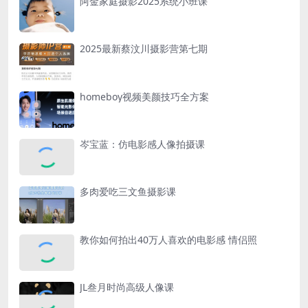
阿金家庭摄影2025系统小班课
2025最新蔡汶川摄影营第七期
homeboy视频美颜技巧全方案
岑宝蓝：仿电影感人像拍摄课
多肉爱吃三文鱼摄影课
教你如何拍出40万人喜欢的电影感 情侣照
JL叁月时尚高级人像课