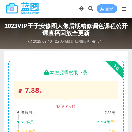
登录
2023VIP王子安修图人像后期精修调色课程公开
课直播回放全更新
2025-08-19
人像摄影
后期处理
54
下载
本资源需权限下载
7.88
元
VIP折扣
普通用户:
7.88元
8折
VIP会员:
6.304元
永久会员:
免费