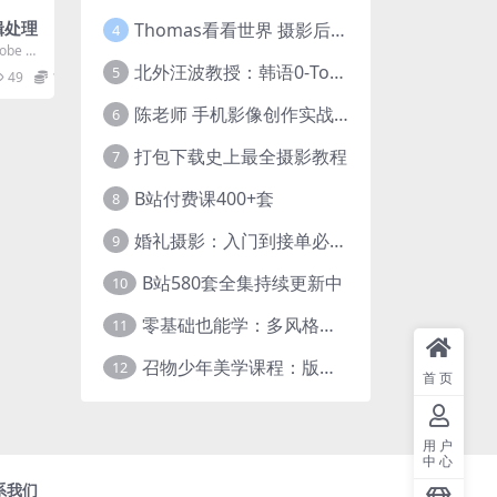
辑处理
Thomas看看世界 摄影后期调色：给摄影爱好者的色彩课 网盘下载
4
obe Au
北外汪波教授：韩语0-Topik6全程班
5
49
12.9
陈老师 手机影像创作实战课程：从入门到精通【完结】
6
打包下载史上最全摄影教程
7
B站付费课400+套
8
婚礼摄影：入门到接单必修课
9
B站580套全集持续更新中
10
零基础也能学：多风格人像摄影系统课
11
召物少年美学课程：版式与视觉第五期
12
首页
用户
中心
系我们