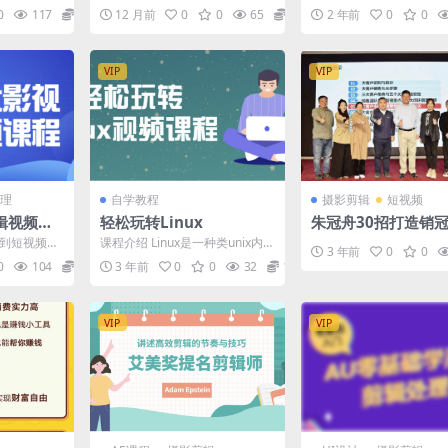
辑去分析，
女为拍摄对象，通过巧妙运用光
完！超详细的站姿美姿讲
0
117
12.9
12 月前
0
0
65
6.66
2 年前
0
0
...
线与阴影，营造出独...
尾有总结表哦#摄...
VIP
VIP
理
自学教程
摄影剪辑
短视频
辑视频课
轻松玩转Linux
朱冠舟30招打造销
交力-企业管理精品
及到短视频分
课程介绍 Linux是一种类unix内核
3 年前
0
0
期的特效等
的操作系统，另一种基于unix内
0
104
69.9
3 年前
0
0
32
12.9
...
核的操作...
VIP
VIP