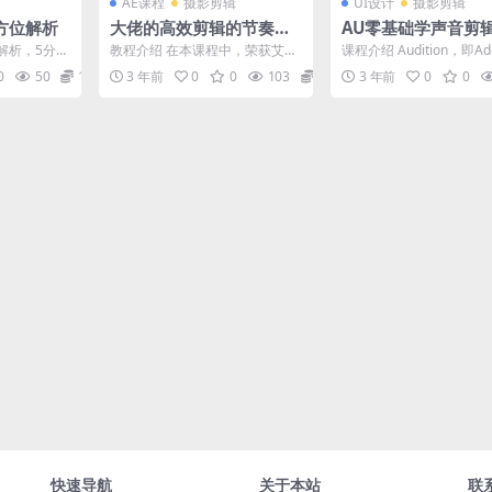
AE课程
摄影剪辑
UI设计
摄影剪辑
方位解析
大佬的高效剪辑的节奏与
AU零基础学声音剪
技巧
解析，5分钟
教程介绍 在本课程中，荣获艾美
课程介绍 Audition，即Ad
奖提名的《周六夜现场》剪辑师
dition（前名为Cool Ed...
0
50
12.9
3 年前
0
0
103
12.9
3 年前
0
0
Adam Epstei...
快速导航
关于本站
联