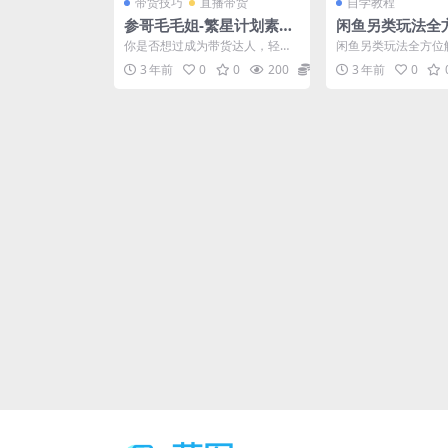
带货技巧
直播带货
自学教程
参哥毛毛姐-繁星计划素人i
闲鱼另类玩法全
p带货训练课程
你是否想过成为带货达人，轻松
闲鱼另类玩法全方位
赚取丰厚收入？繁星计划素人IP
上手，3天见收益
3 年前
0
0
200
12.9
3 年前
0
带货训练营正是你理想的...