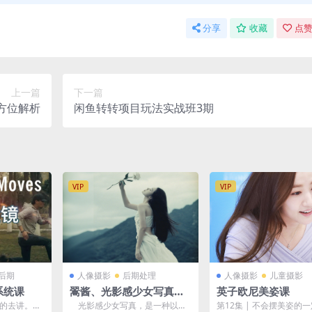
分享
收藏
点赞
上一篇
下一篇
方位解析
闲鱼转转项目玩法实战班3期
VIP
VIP
后期
人像摄影
后期处理
人像摄影
儿童摄影
系统课
翯酱、光影感少女写真课
英子欧尼美姿课
程
式的去讲。我
光影感少女写真，是一种以少
第12集 | 不会摆美姿的