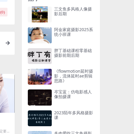
三文鱼多风格人像摄
(
0
)
影后期
阿金家庭摄影2025系
统小班课
胖丁基础课程零基础
摄影前期后期
《flowmotion延时摄
影，流体延时ae剪辑
思路》
岑宝蓝：仿电影感人
像拍摄课
2023陌年多风格摄影
课
一定要看
多肉爱吃三文鱼摄影