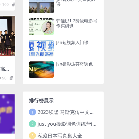
解 ！结
课
160
12.9
韩佳彤1.2阶段电影写
作实训班
Jsn短视频入门课
Jsn摄影达芬奇调色
冠高成
视频课
90
12.9
排行榜展示
2023埃隆·马斯克传中文版 电子书pdf
1
just you摄影调色训练营(已加密}
2
私藏日本写真集大全
3