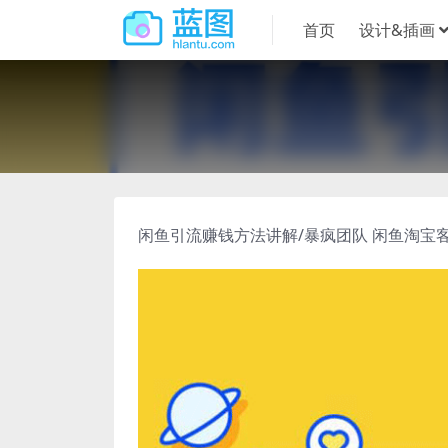
首页
设计&插画
闲鱼引流赚钱方法讲解/暴疯团队 闲鱼淘宝