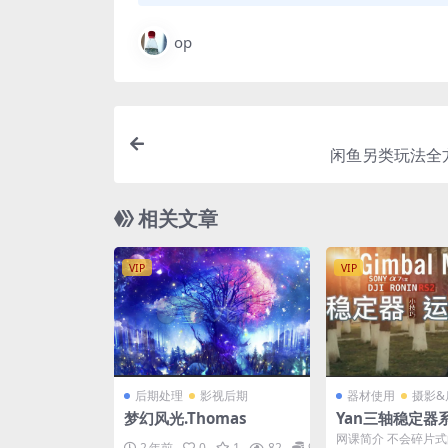
op
闲鱼另类玩法全
相关文章
VIP
VIP
后期处理
影视后期
器材使用
摄影&
梦幻风光.Thomas
Yan三轴稳定器
网课简介 不会碎片
2 年前
0
1
82
9.9