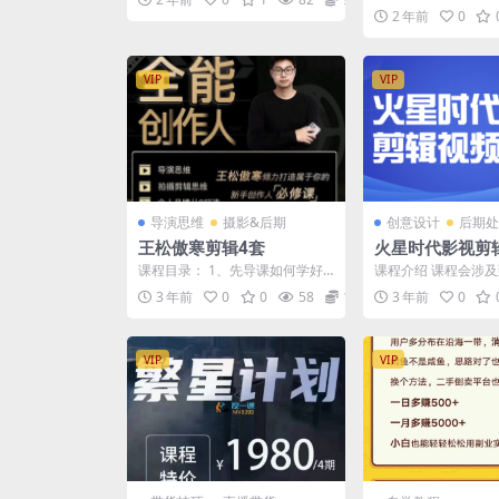
们会从运镜的底层逻
2 年前
0
然后再进行教学。正统理
VIP
VIP
导演思维
摄影&后期
创意设计
后期处
王松傲寒剪辑4套
火星时代影视剪
程
课程目录： 1、先导课如何学好
课程介绍 课程会涉
全能创作人_[先导课]你想成为全
镜的拍摄、剪辑、后
3 年前
0
0
58
12.9
3 年前
0
能创作人吗？ 2、...
全流程的创作完整过程。
VIP
VIP