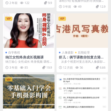
课程介绍 短视频学院的导演拍摄剪
2 年前
122
9.9
辑核心课，主要内容结合导演思
3 年前
49
12.9
维、互联网运营经验，...
VIP
VIP
自学教程
人像摄影
后期处理
纳兰女性终身成长视频课
虾儿：俩节课教你拍复古港风
人像
纳兰瑜心 女性成长 终身视频 课程
从多个维度对复古港风人像摄影
完结 培训视频 2022-04-21 21:5...
进行深度解析，不仅关注摄影技术
3 年前
85
19.9
12 月前
56
6.66
层面的要素，如拍...
VIP