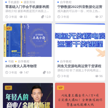
手机摄影
摄影剪辑
自学教程
零基础入门学会手机摄影构图
宁静数据2022抖音数据化运营
课程介绍 摄影构图是照片画面上的
感兴趣的可以存一份，对你上热门
布局、结构。其具体含义是运用相
有大大的帮助 下载地址：https://w
3 年前
83
12.9
3 年前
37
机镜头的成像特征和...
ww.a...
VIP
书籍
自学教程
自学教程
2023黄夫人高考物理
闲鱼无货源电商运营干货课程
课程介绍 听了就能上手的电商运营
3 年前
147
9.9
干货；本课程汇聚了我们8年来在电
3 年前
96
商的实战经验，给...
VIP
VIP