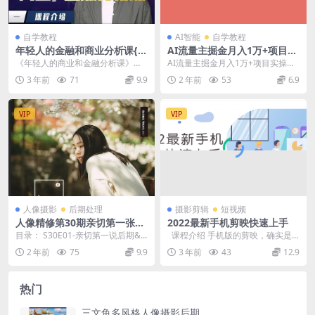
自学教程
AI智能
自学教程
年轻人的金融和商业分析课{更
AI流量主掘金月入1万+项目实
新中）
操大揭秘！全新教程助你零基
《年轻人的商业和金融分析课》今
AI流量主掘金月入1万+项目实操大
础也能赚大钱-
日学习分享： “方法论=底层逻辑
揭秘！全新教程助你零基础也能赚
3 年前
71
9.9
2 年前
53
6.9
+环境变量”，基本...
大钱百度网盘下载...
VIP
VIP
人像摄影
后期处理
摄影剪辑
短视频
人像精修第30期亲切第一张蕾
2022最新手机剪映快速上手
KINDNESS人像精修第30期完
目录： S30E01-亲切第一说后期&
课程介绍 手机版的剪映，确实是
整版
肖像结构 S30E01-亲切第一说...
在手机上就可以轻松实现视频剪辑
2 年前
75
9.9
3 年前
43
12.9
的工具...
热门
三文鱼多风格人像摄影后期