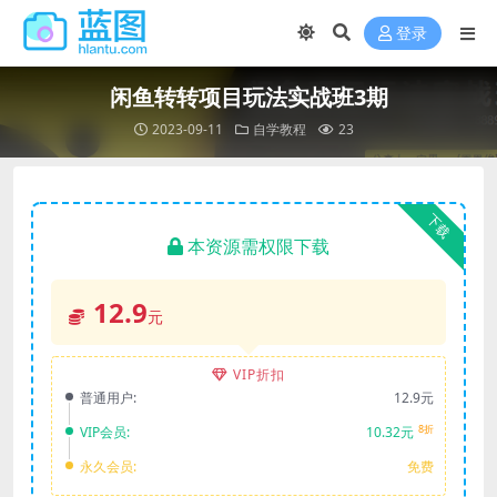
登录
闲鱼转转项目玩法实战班3期
2023-09-11
自学教程
23
下载
本资源需权限下载
12.9
元
VIP折扣
普通用户:
12.9元
8折
VIP会员:
10.32元
永久会员:
免费