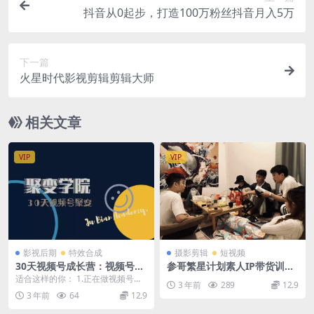
抖音从0起步，打造100万粉丝抖音月入5万
下一篇
火星时代影视剪辑剪辑大师
相关文章
VIP
VIP
影视后期
特效合成
摄影剪辑
短视频
30天视频号成长营：视频号制
参哥繁星计划素人IP带货训练
作筹备+视频剪辑+视频号运营
营
适合这样的你： 1.正在做视频号，
3 年前
289
12.9
+引流变现
但因为没人观看点赞而想放弃? 2.加
3 年前
64
12.9
入了其他点...