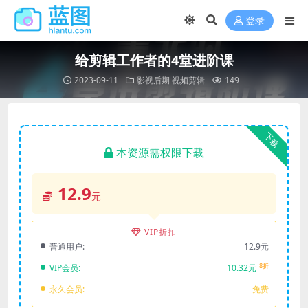
登录
给剪辑工作者的4堂进阶课
2023-09-11
影视后期
视频剪辑
149
下载
本资源需权限下载
12.9
元
VIP折扣
普通用户:
12.9元
8折
VIP会员:
10.32元
永久会员:
免费