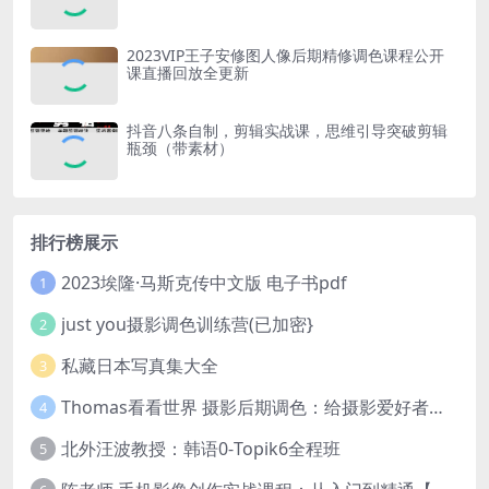
2023VIP王子安修图人像后期精修调色课程公开
课直播回放全更新
抖音八条自制，剪辑实战课，思维引导突破剪辑
瓶颈（带素材）
排行榜展示
2023埃隆·马斯克传中文版 电子书pdf
1
just you摄影调色训练营(已加密}
2
私藏日本写真集大全
3
Thomas看看世界 摄影后期调色：给摄影爱好者的色彩课 网盘下载
4
北外汪波教授：韩语0-Topik6全程班
5