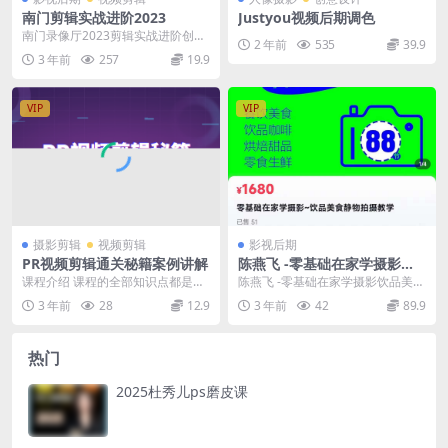
南门剪辑实战进阶2023
Justyou视频后期调色
南门录像厅2023剪辑实战进阶创作
2 年前
535
39.9
思维+实战
3 年前
257
19.9
VIP
VIP
摄影剪辑
视频剪辑
影视后期
PR视频剪辑通关秘籍案例讲解
陈燕飞 -零基础在家学摄影饮
品美食静物拍摄教学
课程介绍 课程的全部知识点都是结
陈燕飞 -零基础在家学摄影饮品美食
合实际案例讲解，学一集就能掌握
静物拍摄教学
3 年前
28
12.9
3 年前
42
89.9
一种类型的剪辑。把...
热门
2025杜秀儿ps磨皮课