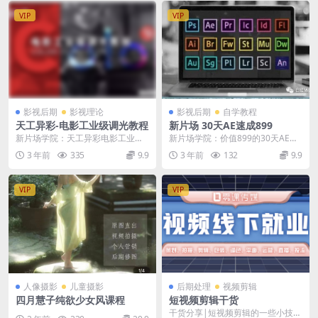
VIP
VIP
影视后期
影视理论
影视后期
自学教程
天工异彩-电影工业级调光教程
新片场 30天AE速成899
新片场学院：天工异彩电影工业级
新片场学院：价值899的30天AE速
调光高级教程 资源名称：电工业级
成视频课程 afterEffects简称AE...
3 年前
335
9.9
3 年前
132
9.9
调光高级教程 教程...
VIP
VIP
人像摄影
儿童摄影
后期处理
视频剪辑
四月慧子纯欲少女风课程
短视频剪辑干货
干货分享|短视频剪辑的一些小技巧