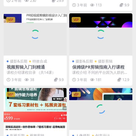
2 年前
230
29.9
与准则 最近几年，短视频行业在我
3 年前
113
9.9
国已经呈现井喷式...
VIP
VIP
摄影&后期
特效合成
摄影&后期
摄影剪辑
视频剪辑入门到精通
保姆级PR剪辑指南入行课程
课程介绍课程目录 （共14课）
课程介绍 不同的平台因为人群的喜
好，会有有不同风格视频风格去来
3 年前
38
9.9
3 年前
181
12.9
迎合观众，自然驾驭...
VIP
VIP
影视后期
视频剪辑
人像摄影
创意设计