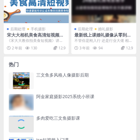
后期处理
手机摄影
后期处理
婚礼摄影
宋大大相机美食高清短视频教
最新线上课婚礼摄像从零到一
学
前期拍摄团队内训大师课
《宋大大教你拍美食短视频》讲的
不管你是刚入行 还是行业大佬 相信
非常专业 设计拍摄方方面面 推荐收
本套教程对于你来说 都会有很大的
2 年前
130
12.9
3 年前
94
12.9
藏[mp4]
帮助 我们把学...
热门
三文鱼多风格人像摄影后期
阿金家庭摄影2025系统小班课
多肉爱吃三文鱼摄影课
Jsn短视频入门课