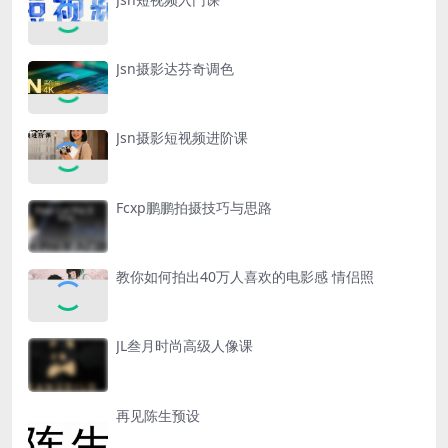
Jsn摄影达芬奇调色
Jsn摄影短视频进阶课
Fcxp鹏鹏拍摄技巧与思路
教你如何拍出40万人喜欢的电影感 情侣照
JL叁月时尚高级人像课
再见陈生预设