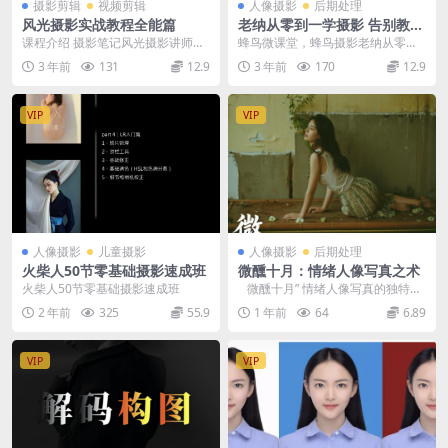
摄影剪辑
视频剪辑
人像摄影
后期处理
风光摄影实战教程全能篇
老纳从零到一学摄影 告别教科
书，轻松入门摄影基础
课程介绍 摄影笔记风光摄影讲师，
蜂鸟微课堂，蜂鸟摄影老纳从零到
同时还是牛约视觉艺术学院数码摄
一学摄影 告别教科书，轻松入门摄
3 年前
131
12.9
3 年前
170
12.9
影硕士，带你了解旅...
影基础 了相机看不...
VIP
VIP
人像摄影
儿童摄影
人像摄影
后期处理
火柴人50节零基础摄影速成班
微醺十月：情绪人像写真之术
火柴人50节零基础摄影速成班
微醺十月” 情绪人像写真的独特价
值在于其对情感表达的细腻捕捉和
2 年前
325
55.9
1 年前
64
6.89
对艺术风格的...
VIP
VIP