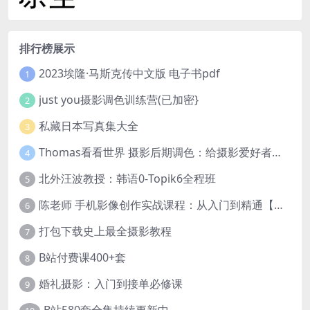
排行榜展示
2023埃隆·马斯克传中文版 电子书pdf
1
just you摄影调色训练营(已加密}
2
私藏日本写真集大全
3
Thomas看看世界 摄影后期调色：给摄影爱好者的色彩课 网盘下载
4
北外汪波教授：韩语0-Topik6全程班
5
陈老师 手机影像创作实战课程：从入门到精通【完结】
6
打包下载史上最全摄影教程
7
B站付费课400+套
8
婚礼摄影：入门到接单必修课
9