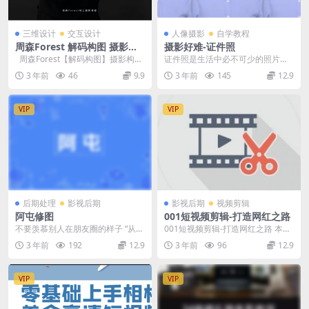
三维设计
交互设计
人像摄影
自学教程
周森Forest 解码构图 摄影构
摄影好难-证件照
图教程
周森Forest【解码构图】摄影构图
证件照是生活中必不可少的照片。
教程。 需要课程点这里 课程目...
那么我们能不能在家快速给自己拍
3 年前
46
9.9
3 年前
145
12.9
张证件照？其实不难。...
VIP
VIP
后期处理
影视后期
影视后期
视频剪辑
阿屯修图
001短视频剪辑-打造网红之路
不要羡慕别人在朋友圈的样子 “从来
001短视频剪辑-打造网红之路 本套
没有人叫过我P图怪，反而粉丝们对
课程短视频剪辑 – 打造网红之路：
3 年前
192
12.9
3 年前
96
12.9
我都很友好。”...
短视频运营...
VIP
VIP