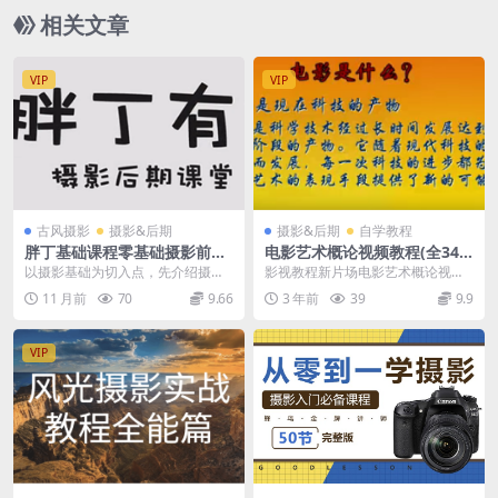
相关文章
VIP
VIP
古风摄影
摄影&后期
摄影&后期
自学教程
胖丁基础课程零基础摄影前期
电影艺术概论视频教程(全34
后期
讲) 周斌主讲 复旦大学
以摄影基础为切入点，先介绍摄影
影视教程新片场电影艺术概论视频
前期的设备选择、基础参数设置
教程(全34讲) 周斌主讲 复旦大学
11 月前
70
9.66
3 年前
39
9.9
等，再过渡到后期处理的...
VIP