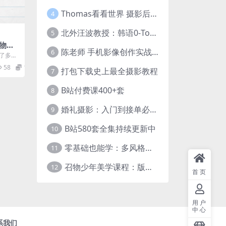
Thomas看看世界 摄影后期调色：给摄影爱好者的色彩课 网盘下载
4
北外汪波教授：韩语0-Topik6全程班
5
物摄
陈老师 手机影像创作实战课程：从入门到精通【完结】
6
解了多种
同天气
58
12.9
打包下载史上最全摄影教程
.
7
B站付费课400+套
8
婚礼摄影：入门到接单必修课
9
B站580套全集持续更新中
10
零基础也能学：多风格人像摄影系统课
11
召物少年美学课程：版式与视觉第五期
12
首页
用户
中心
系我们