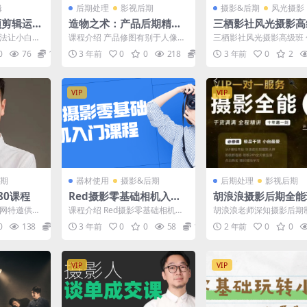
辑
后期处理
影视后期
摄影&后期
风光摄影
频剪辑运营
造物之术：产品后期精修
三栖影社风光摄影高
教程
方法让小白都
课程介绍 产品修图有别于人像修
三栖影社风光摄影高级班
课程简单易
图，除了需要体现美感，气氛，
场操作技术和前沿的创作
0
76
12.9
3 年前
0
0
218
12.9
3 年前
0
2
...
品质感这些软功以外，还...
VIP
VIP
期
器材使用
摄影&后期
后期处理
影视后期
80课程
Red摄影零基础相机入门
胡浪浪摄影后期全能
课程
光网特邀供稿
课程介绍 Red摄影零基础相机入
胡浪浪老师深知摄影后期
推荐优秀摄影
门课程是为零基础学员设计的摄
复杂性和挑战性，因此他
0
138
12.9
3 年前
0
0
58
12.9
2 年前
0
0
.
影培训课程。通过系统...
摄影后期全能班课程，将系.
VIP
VIP