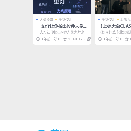
人像摄影
器材使用
器材使用
影视后
一支灯让你拍出N种人像
【上德大象CLA
大片
打造专业的摄影
一支灯让你拍出N种人像大片来
《如何打造专业的摄
自蜂鸟微课堂，蜂鸟摄影 单灯人
大象Class 教程目录
3 年前
0
1
175
12.9
3 年前
0
像 人像摄影
|...