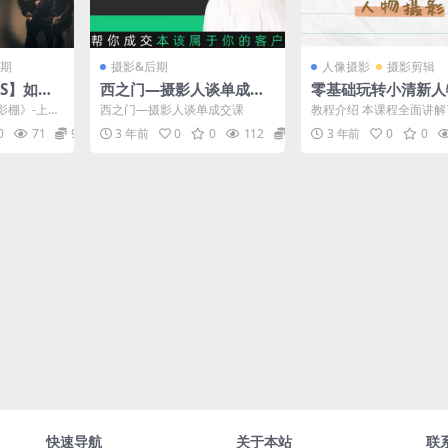
期
摄影&后期
人像摄影
摄影剪辑
SS】如何
西之门—摄影人谈单成交
零基础玩转小清新人
棚
课
影
影棚》-上德
西之门—摄影人谈单成交课
教程介绍 本课程全面讲
 & 更新计划
构图思路和技巧，运用不
0
71
9.9
3 年前
0
0
112
66.9
3 年前
0
0
拍出不一样的小清新风格..
快速导航
关于本站
联