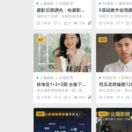
人像摄影
后期处理
AE课程
摄影剪
摄影后期调色：给摄影爱
0基础教学短视
好者的色彩课
教程
调色这个话题一直困扰着很多朋
课程介绍 用简单的
友，Tracy老师这两年开设过两次
能快速玩转短视频;
3 年前
0
0
358
12.9
3 年前
0
调色课程，有帮助过...
懂，带你从小白变达人，
VIP
VIP
人像摄影
后期处理
后期处理
影视后
林海音1+2+3期 合集下载
西瓜老师修图12
百度网盘
美女摄影师林海音第一第二第三
西瓜老师介绍： 黑
期完结课程
老师 儿童摄影杂志
3 年前
0
0
895
29.9
2 年前
0
师 人像摄影杂志供稿..
VIP
VIP