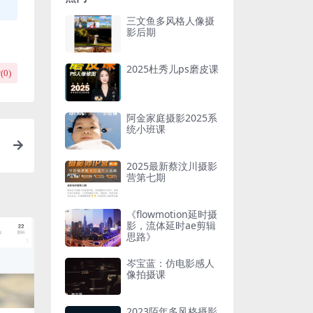
三文鱼多风格人像摄
影后期
2025杜秀儿ps磨皮课
(
0
)
阿金家庭摄影2025系
统小班课
2025最新蔡汶川摄影
营第七期
《flowmotion延时摄
影，流体延时ae剪辑
思路》
岑宝蓝：仿电影感人
像拍摄课
2023陌年多风格摄影