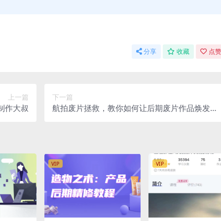
分享
收藏
点赞
上一篇
下一篇
制作大叔
航拍废片拯救，教你如何让后期废片作品焕发新
光彩
VIP
VIP