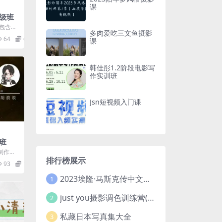
课
级班
 包含现
多肉爱吃三文鱼摄影
思路
64
66.9
课
韩佳彤1.2阶段电影写
作实训班
Jsn短视频入门课
班
制作的
设计的
排行榜展示
93
12.9
..
2023埃隆·马斯克传中文版 电子书pdf
1
just you摄影调色训练营(已加密}
2
私藏日本写真集大全
3