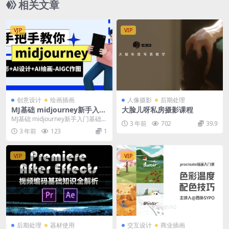
相关文章
VIP
VIP
创意设计
绘画插画
人像摄影
后期处理
MJ基础 midjourney新手入门
大脸儿呀私房摄影课程
基础，AI摄影+AI设计+AI绘
MJ基础 midjourney新手入门基础，
3 年前
702
39.9
画-AIGC作图
AI摄影+AI设计+AI绘画-AIG...
3 年前
123
1
VIP
VIP
后期处理
器材使用
交互设计
商业插画