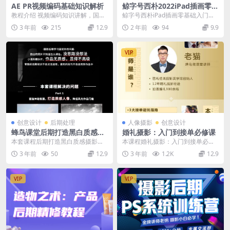
AE PR视频编码基础知识解析
鲸字号西朴2022iPad插画零基
础入门第13期【画质还行只有
教程介绍 视频编码知识讲解，国内
鲸字号西朴iPad插画零基础入门课
视频】
很多AE CG资源大部分是国外教
第13期 本次分享的是鲸字号西朴...
3 年前
215
12.9
2 年前
94
9.9
程，本套课程已经...
VIP
创意设计
后期处理
人像摄影
创意设计
蜂鸟课堂后期打造黑白质感摄
婚礼摄影：入门到接单必修课
影作品
本套课程后期打造黑白质感摄影作
本课程婚礼摄影：入门到接单必修
品来自蜂鸟微课堂，课程由蜂鸟摄
课来自蜂鸟微课堂，课程由蜂鸟摄
3 年前
50
12.9
3 年前
1.2K
12.9
影微课堂提供 打造黑...
影微课堂提供 婚礼摄...
VIP
VIP