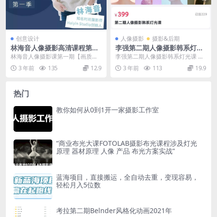
创意设计
人像摄影
摄影&后期
林海音人像摄影高清课程第一
李强第二期人像摄影韩系灯光
期
课
林海音人像摄影课第一期【画质高
李强第二期人像摄影韩系灯光课 课
清】 51自学联盟分享林海音人像摄
程目录： 1–1.双灯韩系布光解析.m
3 年前
135
12.9
3 年前
113
19.9
影课第一期【画质...
p4 2–...
热门
教你如何从0到1开一家摄影工作室
“商业布光大课FOTOLAB摄影布光课程涉及灯光
原理 器材原理 人像 产品 布光方案实战”
蓝海项目，直接搬运，全自动去重，变现容易，
轻松月入5位数
考拉第二期Belnder风格化动画2021年