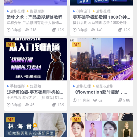
后期处理
影视后期
创意设计
后期处理
造物之术：产品后期精修教程
零基础学摄影后期 1000分钟
干货
课程介绍 产品修图有别于人像修
摄影后期ps系统训练营 1000分钟
图，除了需要体现美感，气氛，品
摄影后期ps系统训练营 1000分钟
3 年前
218
12.9
3 年前
140
12.9
质感这些软功以外，还...
打开...
VIP
VIP
手机摄影
短视频
后期处理
摄影&后期
短视频拍摄-零基础用手机拍出
《flowmotion延时摄影，流
电影感短视频
体延时ae剪辑思路》
手机视频课程内容： [拍摄篇] 01.手
11 月前
62
9.88
机参数设置详解 02.用构图和景别讲
3 年前
46
12.9
故事...
VIP
VIP