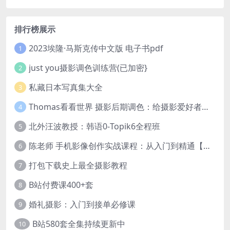
排行榜展示
2023埃隆·马斯克传中文版 电子书pdf
1
just you摄影调色训练营(已加密}
2
私藏日本写真集大全
3
Thomas看看世界 摄影后期调色：给摄影爱好者的色彩课 网盘下载
4
北外汪波教授：韩语0-Topik6全程班
5
陈老师 手机影像创作实战课程：从入门到精通【完结】
6
打包下载史上最全摄影教程
7
B站付费课400+套
8
婚礼摄影：入门到接单必修课
9
B站580套全集持续更新中
10