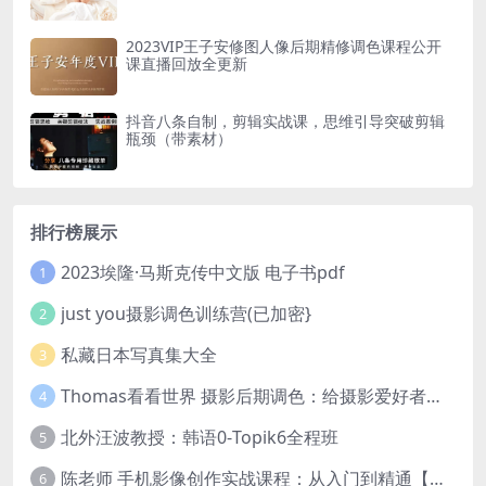
2023VIP王子安修图人像后期精修调色课程公开
课直播回放全更新
抖音八条自制，剪辑实战课，思维引导突破剪辑
瓶颈（带素材）
排行榜展示
2023埃隆·马斯克传中文版 电子书pdf
1
just you摄影调色训练营(已加密}
2
私藏日本写真集大全
3
Thomas看看世界 摄影后期调色：给摄影爱好者的色彩课 网盘下载
4
北外汪波教授：韩语0-Topik6全程班
5
陈老师 手机影像创作实战课程：从入门到精通【完结】
6