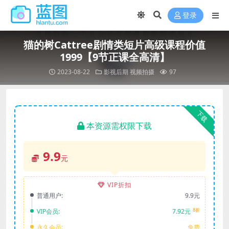
登录
猫的树Cattree剧情类短片高级课程价值
1999【9节正课全高清】
2023-08-22
影视后期
视频拍摄
97
下载
本资源需权限下载
9.9
元
VIP折扣
普通用户:
9.9元
8折
VIP会员:
7.92元
永久会员:
免费