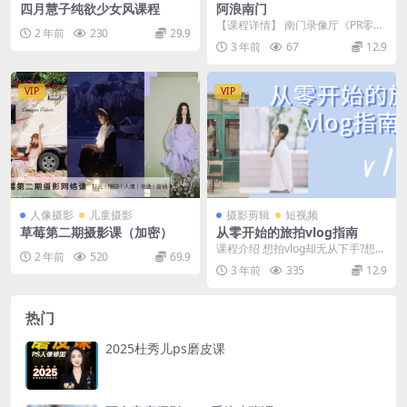
四月慧子纯欲少女风课程
阿浪南门
【课程详情】 南门录像厅《PR零基
2 年前
230
29.9
础系统学剪辑思维训练营2021》主
3 年前
67
12.9
讲人：阿浪，...
VIP
VIP
人像摄影
儿童摄影
摄影剪辑
短视频
草莓第二期摄影课（加密）
从零开始的旅拍vlog指南
课程介绍 想拍vlog却无从下手?想提
2 年前
520
69.9
高vlog质量却一筹莫展?不知各种拍
3 年前
335
12.9
摄剪辑...
热门
2025杜秀儿ps磨皮课