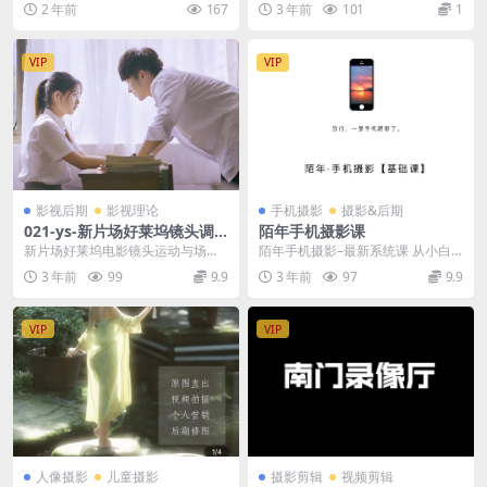
2 年前
167
3 年前
101
1
目录 001节安...
VIP
VIP
影视后期
影视理论
手机摄影
摄影&后期
021-ys-新片场好莱坞镜头调
陌年手机摄影课
度完整版
新片场好莱坞电影镜头运动与场面
陌年手机摄影–最新系统课 从小白
调度实战解析 新片场学院独家引进
到摄影高手
3 年前
99
9.9
3 年前
97
9.9
并配以中文字幕。 ...
VIP
VIP
人像摄影
儿童摄影
摄影剪辑
视频剪辑