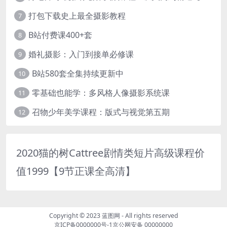
打包下载史上最全摄影教程
7
B站付费课400+套
8
婚礼摄影：入门到接单必修课
9
B站580套全集持续更新中
10
零基础也能学：多风格人像摄影系统课
11
召物少年美学课程：版式与视觉第五期
12
2020猫的树Cattree剧情类短片高级课程价
值1999【9节正课全高清】
Copyright © 2023
蓝图网
- All rights reserved
京ICP备0000000号-1
京公网安备 00000000