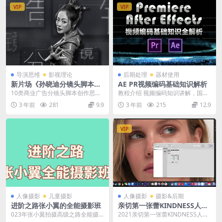
VIP
VIP
导演思维
影视理论
后期处理
器材使用
新片场《孙晓迪分镜头脚本》
AE PR视频编码基础知识解析
掌握10种类型商业广告创作思
10类商业广告分镜头脚本创作思路
教程介绍 视频编码知识讲解，国内
路
在过去的高校教学中，分镜头脚本
很多AE CG资源大部分是国外教
3 年前
281
9.9
3 年前
215
12.9
创作类的课程较少...
程，本套课程已经...
VIP
人像摄影
儿童摄影
人像摄影
摄影&后期
进阶之路张小翼的全能摄影班
亲切第一张蕾KINDNESS人像
精修色彩课第35期
023年张小翼拍摄高级之路全能摄
2021亲切第一张蕾KINDNESS人像
影班网络资源介绍： 课程内容文件
精修色彩课第35期人像摄影