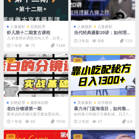
人像摄影
后期处理
人像摄影
儿童摄影
虾儿第十二期复古课程
当代经典摄影20讲：如何理解
大师之作更新中
儿 虾老师从调色方向入手，分享多
3 年前
808
12.9
种复古风格的配色方案。像复古港
1 年前
75
13.66
风配色，以褪色感西...
VIP
VIP
后期处理
摄影&后期
美食摄影
自学教程
老白分镜课第一期
暴力冷门蓝海项目，如何靠小
吃配秘方，日入1300+
要表达的关键元素尽量放置在画面
如何靠小吃秘方引爆私域，日入13
中间位置，采用中心构图方式，能
00+（附配方资源） 课程介绍： 大
1 年前
69
19.56
2 年前
47
6.9
够确保剪辑的顺畅性，...
家好，今天给...
VIP
VIP