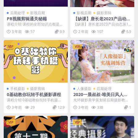
后期处理
影视后期
影视后期
摄影剪辑
PR视频剪辑通关秘籍
【缺课】唐长老2023产品动态
第1期【画质高清有部分素
课程介绍 课程的全部知识点都是结
【缺课】唐长老2023产品动态第1
材】
合实际案例讲解，学一集就能掌握
期【画质高清有部分素材】 课程信
3 年前
57
9.9
2 年前
107
6.9
一种类型的剪辑。把...
息介绍 【说明...
VIP
VIP
手机摄影
摄影剪辑
人像摄影
后期处理
0基础教你玩转手机摄影课程
2020一晨叔叔-唯美日风人像
摄影实战训练营
课程介绍 0基础教你玩转手机摄
光环摄影美学策划前后期摄影教程
影，67节课手把手实操讲解，好学
2020一晨叔叔-唯美日风人像摄影实
3 年前
29
12.9
3 年前
338
1
易懂，非常适合喜爱...
战训练营 &...
VIP
VIP