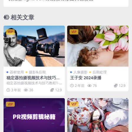
相关文章
VIP
VIP
器材使用
摄影&后期
人像摄影
后期处理
稳定器拍摄视频技术与技巧教
王子安 2024录播
程1-20课
稳定器拍摄视频技术与技巧教程1-2
2 年前
76
12.9
0课 稳定器拍摄视频技术与技巧教
3 年前
36
12.9
程1-20课 ...
VIP
VIP