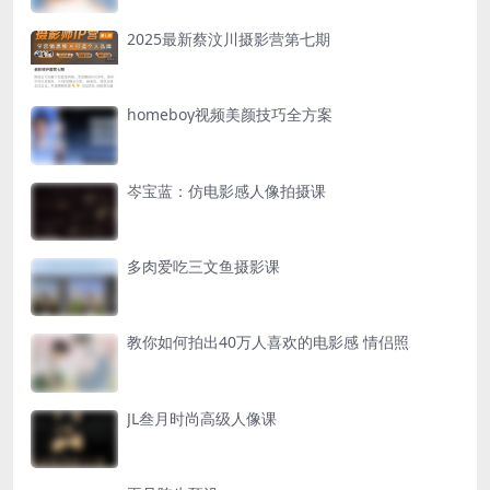
2025最新蔡汶川摄影营第七期
homeboy视频美颜技巧全方案
岑宝蓝：仿电影感人像拍摄课
多肉爱吃三文鱼摄影课
教你如何拍出40万人喜欢的电影感 情侣照
JL叁月时尚高级人像课