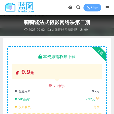
登录
莉莉酱法式摄影网络课第二期
2023-09-02
人像摄影
后期处理
99
下载
本资源需权限下载
9.9
元
VIP折扣
普通用户:
9.9元
8折
VIP会员:
7.92元
永久会员:
免费