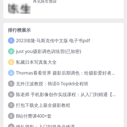
再见陈生预设
排行榜展示
2023埃隆·马斯克传中文版 电子书pdf
1
just you摄影调色训练营(已加密}
2
私藏日本写真集大全
3
Thomas看看世界 摄影后期调色：给摄影爱好者的色彩课 网盘下载
4
北外汪波教授：韩语0-Topik6全程班
5
陈老师 手机影像创作实战课程：从入门到精通【完结】
6
打包下载史上最全摄影教程
7
B站付费课400+套
8
婚礼摄影：入门到接单必修课
9