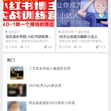
创意设计
器材使用
摄影剪辑
花生成长学院-小红书训练营8
30天让你成为摄影小达人
期
课程介绍： 课程来自花生成长学院
课程介绍 摄影一词是源于希腊语，
的小红书训练营(第8期)，价值2000
两字一起的意思是“以光线绘图”。摄
3 年前
117
9.9
3 年前
54
12.9
元。一套适...
影是指使用某种...
热门
三文鱼多风格人像摄影后期
2025杜秀儿ps磨皮课
阿金家庭摄影2025系统小班课