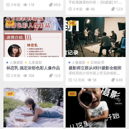
电影感短视频
手机视频课程内容： [拍摄篇] 01.手
3 年前
118
69.9
机参数设置详解 02.用构图和景别讲
3 年前
46
12.9
故事...
VIP
VIP
人像摄影
儿童摄影
人像摄影
后期处理
林恋乳 搞定浓郁色彩人像作品
摄影师立群从0到1摄影全能班
课程系统介绍市面上常见的相机类
2 年前
304
12.9
型，如单反相机、微单相机、卡片
12 月前
58
8.88
机等，详细分析它们各...
VIP
VIP