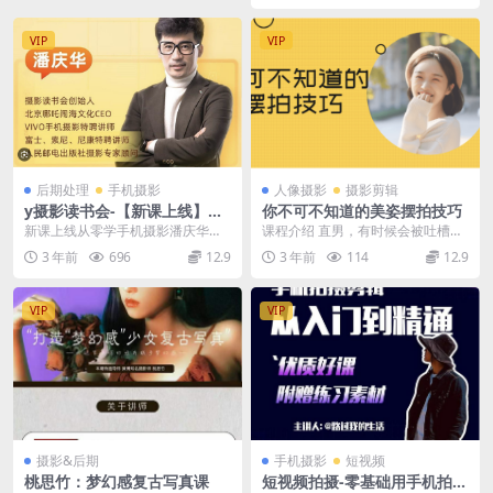
VIP
VIP
后期处理
手机摄影
人像摄影
摄影剪辑
y摄影读书会-【新课上线】从
你不可不知道的美姿摆拍技巧
零学手机摄影潘庆华老师主讲
新课上线从零学手机摄影潘庆华老
课程介绍 直男，有时候会被吐槽拍
师主讲
照技术太烂。不过，远没有那些妹
3 年前
696
12.9
3 年前
114
12.9
子吐槽的，被男票拍...
VIP
VIP
摄影&后期
手机摄影
短视频
​桃思竹：梦幻感复古写真课
短视频拍摄-零基础用手机拍出