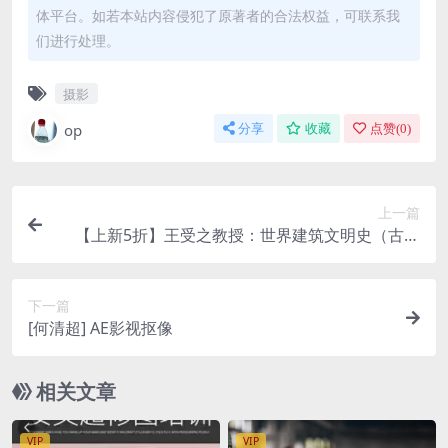
体平台。如若本站内容侵犯了原著者的合法权益，可联系我
们进行处理。
摄影
op
分享
收藏
点赞(
0
)
上一篇
【上新5折】王受之教授：世界建筑文明史（古典
篇）
下一篇
[何清超] AE影视抠像
相关文章
VIP
VIP