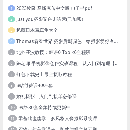
2023埃隆·马斯克传中文版 电子书pdf
1
just you摄影调色训练营(已加密}
2
私藏日本写真集大全
3
Thomas看看世界 摄影后期调色：给摄影爱好者的色彩课 网盘下载
4
北外汪波教授：韩语0-Topik6全程班
5
陈老师 手机影像创作实战课程：从入门到精通【完结】
6
打包下载史上最全摄影教程
7
B站付费课400+套
8
婚礼摄影：入门到接单必修课
9
B站580套全集持续更新中
10
零基础也能学：多风格人像摄影系统课
11
召物少年美学课程：版式与视觉第五期
12