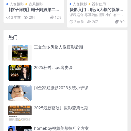
人像摄影
古风摄影
人像摄影
器材使用
【帽子阿姨】帽子阿姨第二期
摄影入门，听yb大叔的就够了
复古朦胧人像摄影教程
_ yb大叔
课程适合 零基础的摄影小白 有一定
3 年前
204
12.9
碎片化摄影知识但无法融会贯通的
3 年前
207
9.9
人 喜欢旅行，喜...
热门
三文鱼多风格人像摄影后期
2025杜秀儿ps磨皮课
阿金家庭摄影2025系统小班课
2025最新蔡汶川摄影营第七期
homeboy视频美颜技巧全方案