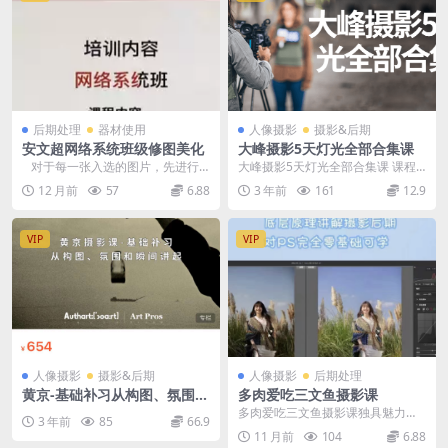
后期处理
器材使用
人像摄影
摄影&后期
安文超网络系统班级修图美化
大峰摄影5天灯光全部合集课
对于每一张入选的图片，先进行
大峰摄影5天灯光全部合集课 课程
基础的修图调整。在亮度和对比度
介绍 太棒了摄影摄影摄影全部课是
12 月前
57
6.88
3 年前
161
12.9
方面，根据图片的...
的摄影情侣提供五...
VIP
VIP
人像摄影
摄影&后期
人像摄影
后期处理
黄京-基础补习从构图、氛围和
多肉爱吃三文鱼摄影课
瞬间讲起
多肉爱吃三文鱼摄影课独具魅力，
3 年前
85
66.9
它以创新视角融合了多种摄影风
11 月前
104
6.88
格，为学员带来前所未有...