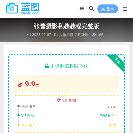
登录
张蕾摄影私教教程完整版
2023-09-07
人像摄影
后期处理
166
下载
本资源需权限下载
9.9
元
VIP折扣
普通用户:
9.9元
8折
VIP会员:
7.92元
永久会员:
免费