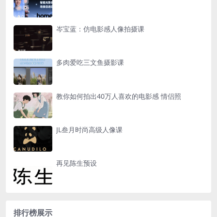
岑宝蓝：仿电影感人像拍摄课
多肉爱吃三文鱼摄影课
教你如何拍出40万人喜欢的电影感 情侣照
JL叁月时尚高级人像课
再见陈生预设
排行榜展示