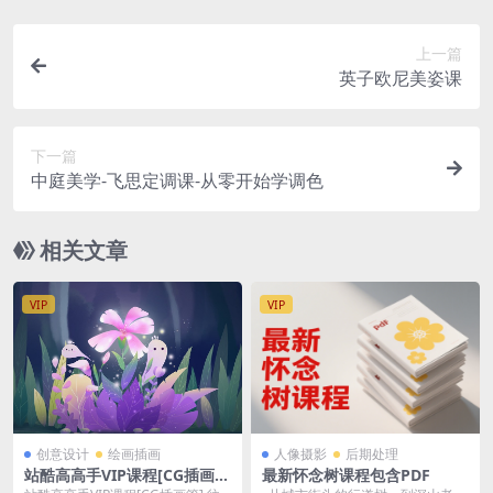
上一篇
英子欧尼美姿课
下一篇
中庭美学-飞思定调课-从零开始学调色
相关文章
VIP
VIP
创意设计
绘画插画
人像摄影
后期处理
站酷高高手VIP课程[CG插画
最新怀念树课程包含PDF
篇]