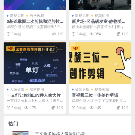
影视后期
自学教程
影视后期
视频拍摄
0基础掌握二次剪辑和混剪技
新片场–竖品研发室-静物美食
术
视频拍摄
课程介绍 短视频二次剪辑特训5.0系
低成本也能拍出高颜值大片[新片场
列课程，课程价值1280元！0基础
竖品研发室】 静物美食视频拍摄：
3 年前
119
3 年前
354
12.9
掌握短视频...
低成本也能拍出高...
VIP
VIP
人像摄影
器材使用
摄影剪辑
视频剪辑
一支灯让你拍出N种人像大片
音视频三位一体创作剪辑
一支灯让你拍出N种人像大片来自
课程介绍 相比于文字需要花时间阅
蜂鸟微课堂，蜂鸟摄影 单灯人像 人
读理解，图片没有连贯性，视频能
3 年前
175
12.9
3 年前
145
12.9
像摄影
够大大降低人们的理...
热门
三文鱼多风格人像摄影后期