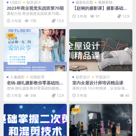
UI设计
创意设计
摄影&后期
视频剪辑
2023年商业视觉实战班第70期
【赵钢的摄影课】摄影基础研
习班
课程介绍 商业视觉实战班第70期旨
3 年前
91
12.9
在教授学员商业设计中的视觉内容
3 年前
158
12.9
制作与营销策略。...
VIP
人像摄影
后期处理
创意设计
平面设计
老纳-婚礼摄影教你零基础拍摄
室内全屋设计师培训精品课
婚礼全流程
老纳-婚礼摄影教你零基础拍摄婚礼
课程介绍 10小时精讲，从实际项目
全流程蜂鸟微课堂，蜂鸟摄影 老纳
出发解决设计问题。16年设计经
3 年前
394
12.9
3 年前
40
老师带你重现婚礼...
验，用实际案例帮...
VIP