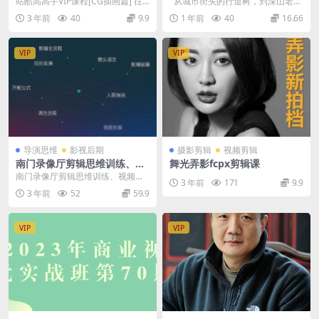
站酷高高手VIP课程[CG插画篇] 往
从城市街头的行道树，到深山老林
期推荐 PS插画：线描、森系风格养
的参天古木，我们将教会你发现树
3 年前
40
9.9
1 年前
40
16.66
成班 台...
在不同...
VIP
VIP
导演思维
影视后期
摄影剪辑
视频剪辑
南门录像厅剪辑思维训练、视
舞光弄影fcpx剪辑课
频研究中心高清无秘
南门录像厅剪辑思维训练、视频研
3 年前
171
9.9
究中心高清无秘
3 年前
52
59.9
VIP
VIP