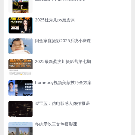
2025杜秀儿ps磨皮课
阿金家庭摄影2025系统小班课
2025最新蔡汶川摄影营第七期
homeboy视频美颜技巧全方案
岑宝蓝：仿电影感人像拍摄课
多肉爱吃三文鱼摄影课