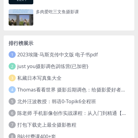
多肉爱吃三文鱼摄影课
排行榜展示
2023埃隆·马斯克传中文版 电子书pdf
1
just you摄影调色训练营(已加密}
2
私藏日本写真集大全
3
Thomas看看世界 摄影后期调色：给摄影爱好者的色彩课 网盘下载
4
北外汪波教授：韩语0-Topik6全程班
5
陈老师 手机影像创作实战课程：从入门到精通【完结】
6
打包下载史上最全摄影教程
7
B站付费课400+套
8