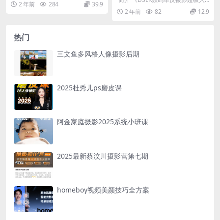
2 年前
284
39.9
门》站在DSLR摄影入门者的角度，
2 年前
82
12.9
通俗易懂地...
热门
三文鱼多风格人像摄影后期
2025杜秀儿ps磨皮课
阿金家庭摄影2025系统小班课
2025最新蔡汶川摄影营第七期
homeboy视频美颜技巧全方案