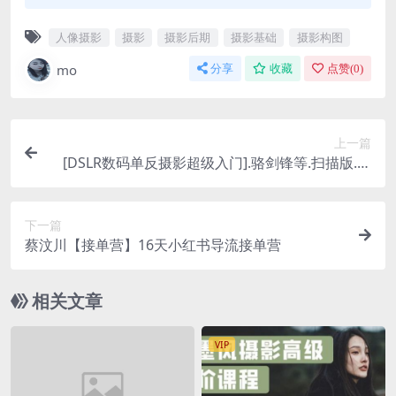
人像摄影
摄影
摄影后期
摄影基础
摄影构图
mo
分享
收藏
点赞(
0
)
上一篇
[DSLR数码单反摄影超级入门].骆剑锋等.扫描版.高
清.pdf
下一篇
蔡汶川【接单营】16天小红书导流接单营
相关文章
VIP