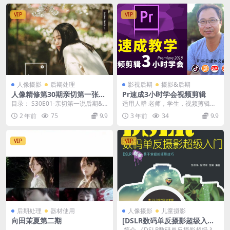
VIP
VIP
人像摄影
后期处理
影视后期
摄影&后期
人像精修第30期亲切第一张蕾
Pr速成3小时学会视频剪辑
KINDNESS人像精修第30期完
目录： S30E01-亲切第一说后期&
适用人群 老师，学生，视频剪辑爱
整版
肖像结构 S30E01-亲切第一说...
好者，自媒体人等。 课程概述 这套
2 年前
75
9.9
3 年前
34
9.9
Pr速成教学课...
VIP
VIP
后期处理
器材使用
人像摄影
儿童摄影
向田茉夏第二期
[DSLR数码单反摄影超级入
门].骆剑锋等.扫描版.高清.pdf
简介 《DSLR数码单反摄影超级入