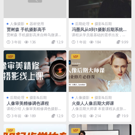
人像摄影
器材使用
后期处理
摄影&后期
贾树森 手机摄影高手
冯墨风从0到1摄影后期系统课
程
贾树森 手机摄影高来自蜂鸟微课
课程从学员最基础的需求出发，详
堂，蜂鸟摄影 专业：500万粉丝平
细介绍摄影后期常用软件，如 Phot
3 年前
136
12.9
1 年前
184
9.99
台...
oshop、L...
VIP
VIP
后期处理
摄影&后期
人像摄影
摄影&后期
人像审美精修调色课程
火柴人人像后期大师课
课程介绍 人像审美精修调色摄影线
人像后期大师课 本套课程从皮肤、
上课程，通过专业导师讲解，深入
身材、服装、五官等人像修图方向
3 年前
189
12.9
3 年前
214
19.9
探讨人像摄影审美理...
带大家从实战案例学...
VIP
VIP