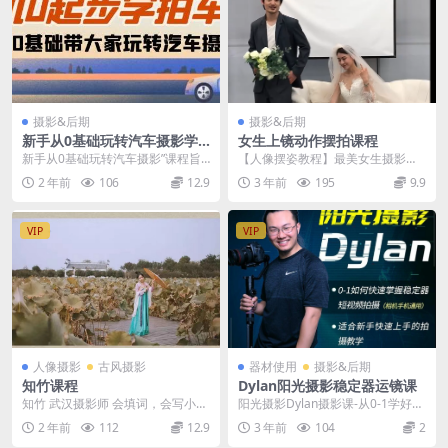
摄影&后期
摄影&后期
新手从0基础玩转汽车摄影学
女生上镜动作摆拍课程
习教程
新手从0基础玩转汽车摄影”课程旨
【人像摆姿教程】最美女生摄影摆
在帮助零基础学员学习汽车摄影技
姿势服装搭配人像摄影摆势美姿技
2 年前
106
12.9
3 年前
195
9.9
巧。学...
巧教学教你摆动作
VIP
VIP
人像摄影
古风摄影
器材使用
摄影&后期
知竹课程
Dylan阳光摄影稳定器运镜课
知竹 武汉摄影师 会填词，会写小
阳光摄影Dylan摄影课-从0-1学好稳
说，爱古典文学 ……
定器 课程目录 1–课程介绍...
2 年前
112
12.9
3 年前
104
2