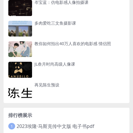
岑宝蓝：仿电影感人像拍摄课
多肉爱吃三文鱼摄影课
教你如何拍出40万人喜欢的电影感 情侣照
JL叁月时尚高级人像课
再见陈生预设
排行榜展示
2023埃隆·马斯克传中文版 电子书pdf
1