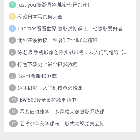
just you摄影调色训练营(已加密}
2
私藏日本写真集大全
3
Thomas看看世界 摄影后期调色：给摄影爱好者的色彩课 网盘下载
4
北外汪波教授：韩语0-Topik6全程班
5
陈老师 手机影像创作实战课程：从入门到精通【完结】
6
打包下载史上最全摄影教程
7
B站付费课400+套
8
婚礼摄影：入门到接单必修课
9
B站580套全集持续更新中
10
零基础也能学：多风格人像摄影系统课
11
召物少年美学课程：版式与视觉第五期
12