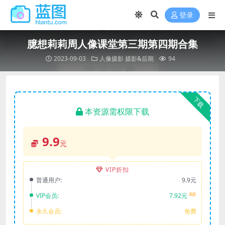
登录
臆想莉莉周人像课堂第三期第四期合集
2023-09-03
人像摄影
摄影&后期
94
下载
本资源需权限下载
9.9
元
VIP折扣
普通用户:
9.9元
8折
VIP会员:
7.92元
永久会员:
免费