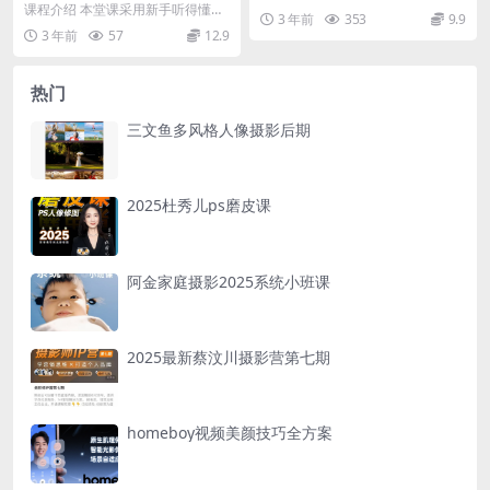
课程介绍 本堂课采用新手听得懂的
3 年前
353
9.9
大白话语言教学，涵盖了人像摄影4
3 年前
57
12.9
0多个内容。分为...
热门
三文鱼多风格人像摄影后期
2025杜秀儿ps磨皮课
阿金家庭摄影2025系统小班课
2025最新蔡汶川摄影营第七期
homeboy视频美颜技巧全方案