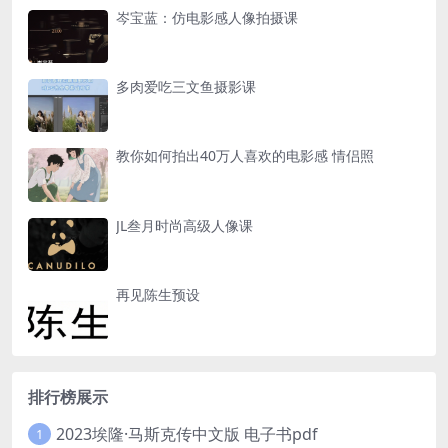
岑宝蓝：仿电影感人像拍摄课
多肉爱吃三文鱼摄影课
教你如何拍出40万人喜欢的电影感 情侣照
JL叁月时尚高级人像课
再见陈生预设
排行榜展示
2023埃隆·马斯克传中文版 电子书pdf
1