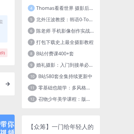
Thomas看看世界 摄影后期调色：给摄影爱好者的色彩课 网盘下载
4
北外汪波教授：韩语0-Topik6全程班
5
盗
陈老师 手机影像创作实战课程：从入门到精通【完结】
6
打包下载史上最全摄影教程
7
B站付费课400+套
(
0
)
8
婚礼摄影：入门到接单必修课
9
B站580套全集持续更新中
10
零基础也能学：多风格人像摄影系统课
11
召物少年美学课程：版式与视觉第五期
12
【众筹】一门给年轻人的