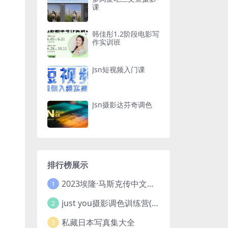
课
韩佳彤1.2阶段电影写
作实训班
Jsn短视频入门课
Jsn摄影达芬奇调色
排行榜展示
2023埃隆·马斯克传中文版 电子书pdf
1
just you摄影调色训练营(已加密}
2
私藏日本写真集大全
3