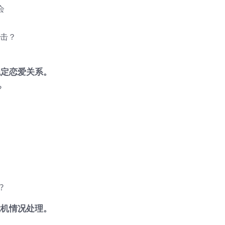
会
出击？
稳定恋爱关系。
?
?
危机情况处理。