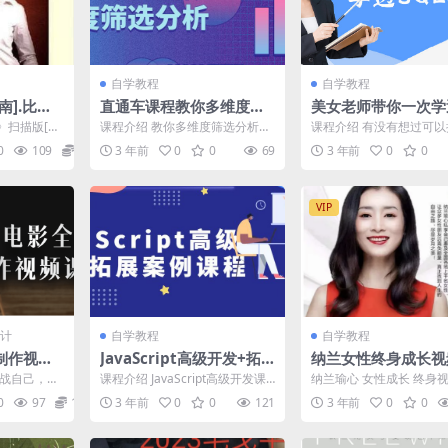
自学教程
自学教程
].比尔.
直通车课程教你多维度筛
美女老师带你一次学
选分析
L视频课程
扫描版[P
课程介绍 教你多维度筛选分析数
课程介绍 有没有想过可
摆姿基本规则、
据，优化店铺及流量增长，通过
视角学习数据库，相信很多
0
109
9.9
3 年前
0
0
69
3 年前
0
0
学习本直通车内容，有助...
在日常的数据库运维工...
VIP
计
自学教程
自学教程
制作视频
JavaScript高级开发+拓
纳兰女性终身成长视
展案例课程
挑战自己，同
课程介绍 JavaScript高级开发课
纳兰瑜心 女性成长 终身视
尼，佳能、
程由包括面向对象介绍及应用，
程完结 培训视频 2022-04-2
0
97
12.9
3 年前
0
0
121
3 年前
0
0
..
继承和函数进...
5...