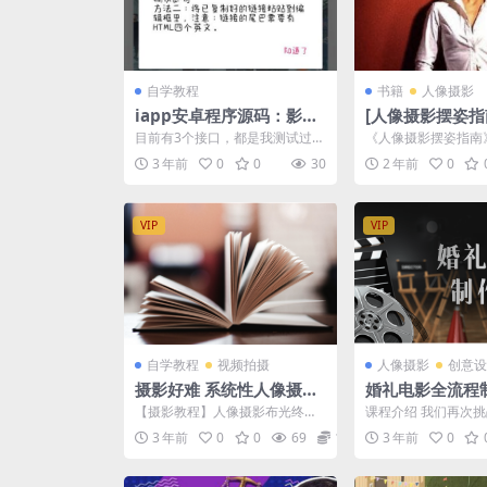
自学教程
书籍
人像摄影
iapp安卓程序源码：影视
[人像摄影摆姿指南
解析
赫特尔.扫描版
目前有3个接口，都是我测试过
《人像摄影摆姿指南》
的，没有广告弹窗的那种。 还在
DF] 内容简介： 
3 年前
0
0
30
2 年前
0
学习IAPP的可以学习...
头...
VIP
VIP
自学教程
视频拍摄
人像摄影
创意设
摄影好难 系统性人像摄影
婚礼电影全流程
用光教程
课程
【摄影教程】人像摄影布光终极
课程介绍 我们再次
指南：自然光、城市光与人造光
时也成为了RED、索
3 年前
0
0
69
12.9
3 年前
0
语： “光”是决定摄影...
罗德等知名摄影器材公.