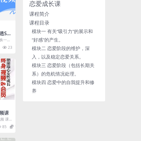
恋爱成长课
课程简介
课程目录
模块一 有关“吸引力”的展示和
透SQ
“好感”的产生。
以换一个
DBA
23
模块二 恋爱阶段的维护，深
入，以及稳定恋爱关系。
模块三 恋爱阶段（包括长期关
系）的危机情况处理。
模块四 恋爱中的自我提升和修
养
频课
频 课
1 21:
85
19.9