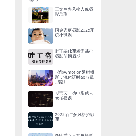
三文鱼多风格人像摄
影后期
阿金家庭摄影2025系
统小班课
胖丁基础课程零基础
摄影前期后期
《flowmotion延时摄
影，流体延时ae剪辑
思路》
岑宝蓝：仿电影感人
像拍摄课
2023陌年多风格摄影
课
多肉爱吃三文鱼摄影