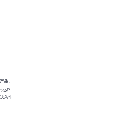
的产生。
悦感?
先决条件