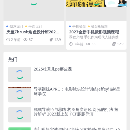
创意设计
平面设计
手机摄影
摄影&后期
天童Zbrush角色设计班2021
2023全新手机摄影视频课程
年【画质不错只有视频】
课程介绍 手机作为现代人随身携带
2 年前
87
12.9
的通讯工具，同时也成为了最便捷
3 年前
33
12.9
的拍摄工具，能让人...
热门
2025杜秀儿ps磨皮课
导演训练APRO：电影镜头设计训练Jeffey辐射星
球学院
鹏鹏导演巧与思路 构图角度运镜 灯光的打法 拉
片解析 2023新上架_FCP鹏鹏导演
南门剪辑实战进阶+7套练习素材+拓展资源包（5