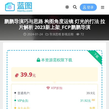
登录
鹏鹏导演巧与思路 构图角度运镜 灯光的打法 拉
片解析 2023新上架_FCP鹏鹏导演
2024-01-24
导演思维
影视后期
72
下载
本资源需权限下载
39.9
元
VIP折扣
普通用户:
39.9元
8折
VIP会员:
31.92元
永久会员:
免费