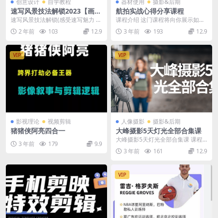
创意设计
自学教程
器材使用
摄影&后期
速写风景技法解锁2023【画质
航拍实战心得分享课程
不错只有视频】
速写风景技法解锁(感受速写魅力 拒
课程介绍 这门课程将向你展示如何
绝无效练习) 本次分享的是速写
进行航拍实战拍摄，并分享武汉市
2 年前
103
12.9
3 年前
193
12.9
风...
的美景，让你了解航...
VIP
VIP
影视理论
视频剪辑
人像摄影
摄影&后期
猪猪侠阿亮四合一
大峰摄影5天灯光全部合集课
大峰摄影5天灯光全部合集课 课程
3 年前
179
9.9
介绍 太棒了摄影摄影摄影全部课是
3 年前
161
12.9
的摄影情侣提供五...
VIP