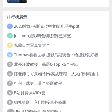
排行榜展示
2023埃隆·马斯克传中文版 电子书pdf
1
just you摄影调色训练营(已加密}
2
私藏日本写真集大全
3
Thomas看看世界 摄影后期调色：给摄影爱好者的色彩课 网盘下载
4
北外汪波教授：韩语0-Topik6全程班
5
陈老师 手机影像创作实战课程：从入门到精通【完结】
6
打包下载史上最全摄影教程
7
B站付费课400+套
8
婚礼摄影：入门到接单必修课
9
B站580套全集持续更新中
10