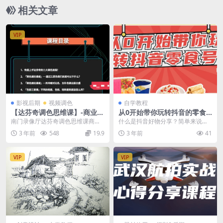
相关文章
VIP
影视后期
视频调色
自学教程
【达芬奇调色思维课】-商业项
从0开始带你玩转抖音的零食
目实操-赠素材-南门录像厅
号
南门录像厅达芬奇调色思维课商业
什么是抖音好物分享？简单来说就
项目实操-赠素材-南门录像厅
是通过抖音短视频分享产品。 网友
3 年前
548
19.9
3 年前
41
看到视频，点击链接...
VIP
VIP