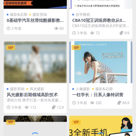
摄影&后期
摄影剪辑
自学教程
0基础学汽车丝滑炫酷摄影教
CBA10冠王训练师教你从0学
学，手机剪映特效剪辑
篮球等多个文件
CBA10冠王训练师教你从0学篮球
2 年前
60
资源简介： 资源大小：517 MB 本
3 年前
72
9.9
课程由...
VIP
VIP
摄影剪辑
风光摄影
人像摄影
摄影&后期
风光摄影后期领域高阶技术
一柱学长：日系人像特训营
课程介绍 携手打造一套对灰度蒙版
3 年前
202
66.9
调色原理及实践的系统技术实战课
3 年前
112
12.9
程。灰度蒙版堪称风...
VIP
VIP