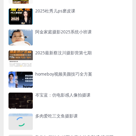
2025杜秀儿ps磨皮课
阿金家庭摄影2025系统小班课
2025最新蔡汶川摄影营第七期
homeboy视频美颜技巧全方案
岑宝蓝：仿电影感人像拍摄课
多肉爱吃三文鱼摄影课