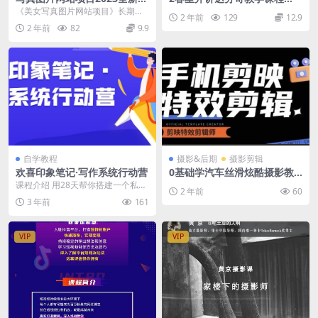
程
素材
《美女写真图片网站项目》长期正
2 年前
129
12.9
规小白可操作 课程内容目录： 0.先
2 年前
82
9.9
导课-写真网站...
自学教程
摄影&后期
摄影剪辑
欢喜印象笔记·写作系统行动营
0基础学汽车丝滑炫酷摄影教
学，手机剪映特效剪辑
课程介绍 用28天帮你搭建一个私人
2 年前
60
搜索引擎，收集到印象笔记的信
3 年前
161
息，都能有序编码和...
VIP
VIP