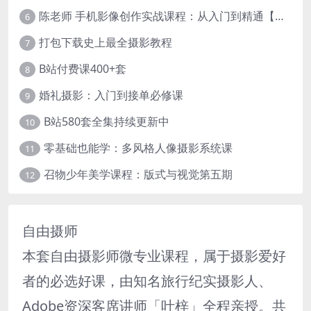
陈老师 手机影像创作实战课程：从入门到精通【完结】
6
打包下载史上最全摄影教程
7
B站付费课400+套
8
婚礼摄影：入门到接单必修课
9
B站580套全集持续更新中
10
零基础也能学：多风格人像摄影系统课
11
召物少年美学课程：版式与视觉第五期
12
自由摄师
本套自由摄影师微专业课程，属于摄影爱好
者的必选好课，由知名旅行纪实摄影人、
Adobe资深客席讲师「叶梓」全程亲授。共