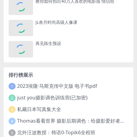
教你如何拍出40万人喜欢的电影感 情侣照
JL叁月时尚高级人像课
再见陈生预设
排行榜展示
2023埃隆·马斯克传中文版 电子书pdf
1
just you摄影调色训练营(已加密}
2
私藏日本写真集大全
3
Thomas看看世界 摄影后期调色：给摄影爱好者的色彩课 网盘下载
4
北外汪波教授：韩语0-Topik6全程班
5