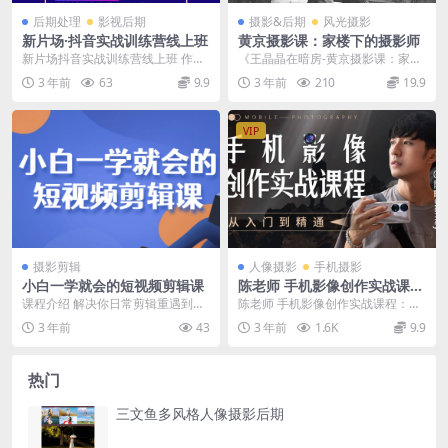
后期处理
影视后期
摄影&后期
风光摄影
新片场·抖音实战训练营线上班
黄京摄影课：家楼下的摄影师
新片场抖音实战训练营线上班 作者
《王晶晶在暗房-黄京摄影课：家楼
: 游戏资源大魔王 ...
下的摄影师》 王晶晶在暗房-黄京摄
3 年前
63
9.9
3 年前
210
19.9
影课：家楼下的...
VIP
摄影剪辑
人像摄影
手机摄影
小白一学就会的短视频剪辑课
陈老师 手机影像创作实战课
程：从入门到精通【完结】
课程介绍 解决你日常剪辑重遇到的
陈老师 手机影像创作实战课程：从
常见问题解决方法，首先从剪映基
入门到精通【完结】
3 年前
43
3 年前
1.6K
9.9
础操作开始讲起，其...
热门
三文鱼多风格人像摄影后期