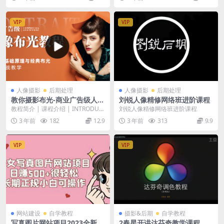
二次元 【说...
VIP
VIP
人像摄影
后期处理
人像摄影
后期处理
教你摄影布光-商业广告级人像
刘锐人像精修网络班进阶课程
布光原理教程
教程简介 | 课程介绍 | INTRODUC
刘锐人像精修网络班进阶课程
TION | 对摄影而言，用光毫无疑...
3 年前
182
12.9
3 年前
313
9.9
VIP
VIP
网站建设
自学教程
摄影&后期
自学教程
写真图片网站项目2023全新课
2春星开讲达芬奇教学课程➕