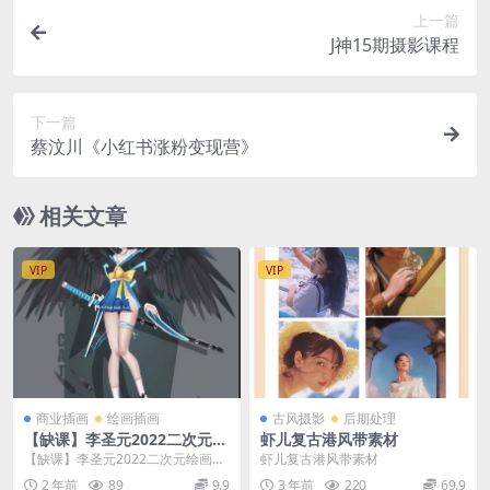
上一篇
J神15期摄影课程
下一篇
蔡汶川《小红书涨粉变现营》
相关文章
VIP
VIP
商业插画
绘画插画
古风摄影
后期处理
【缺课】李圣元2022二次元绘
虾儿复古港风带素材
画进阶班第十期【画质不错只
【缺课】李圣元2022二次元绘画进
虾儿复古港风带素材
有视频】
阶班第十期【画质不错只有视频】
2 年前
89
9.9
3 年前
220
69.9