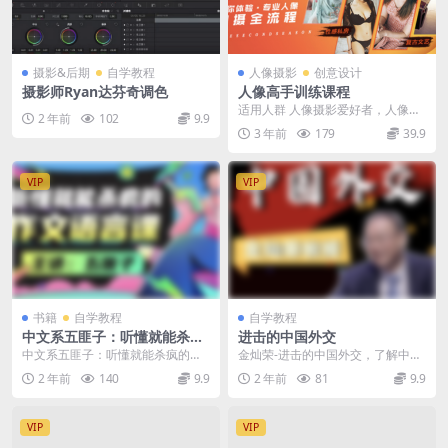
摄影&后期
自学教程
人像摄影
创意设计
摄影师Ryan达芬奇调色
人像高手训练课程
适用人群 人像摄影爱好者，人像摄
2 年前
102
9.9
影进阶者 课程概述 *全网独创，百
3 年前
179
39.9
分百体验式人像...
VIP
VIP
书籍
自学教程
自学教程
中文系五匪子：听懂就能杀疯
进击的中国外交
的作文语言课
中文系五匪子：听懂就能杀疯的作
金灿荣-进击的中国外交，了解中国
文语言课 126.3万 已完结 · 共20课
外交的发展史~ 01集：复盘建国70
2 年前
140
9.9
2 年前
81
9.9
时 长...
年，国家间政...
VIP
VIP