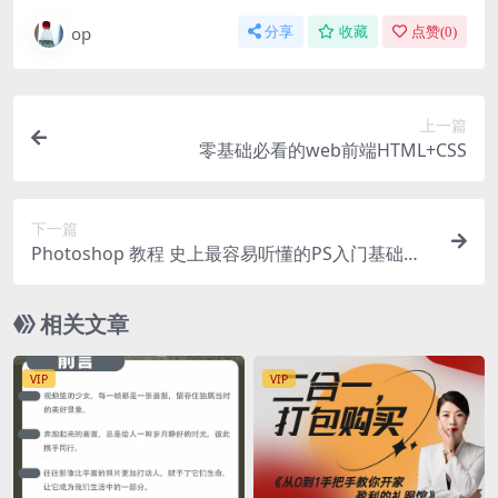
op
分享
收藏
点赞(
0
)
上一篇
零基础必看的web前端HTML+CSS
下一篇
Photoshop 教程 史上最容易听懂的PS入门基础教
程
相关文章
VIP
VIP