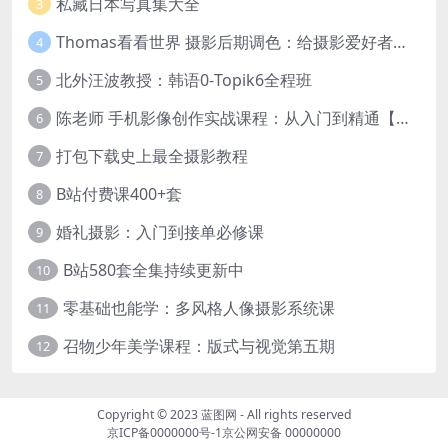
私藏日本写真集大全
3
Thomas看看世界 摄影后期调色：给摄影爱好者的色彩课 网盘下载
4
北外汪波教授：韩语0-Topik6全程班
5
陈老师 手机影像创作实战课程：从入门到精通【完结】
6
打包下载史上最全摄影教程
7
B站付费课400+套
8
婚礼摄影：入门到接单必修课
9
B站580套全集持续更新中
10
零基础也能学：多风格人像摄影系统课
11
召物少年美学课程：版式与视觉第五期
12
Copyright © 2023
蓝图网
- All rights reserved
京ICP备0000000号-1
京公网安备 00000000