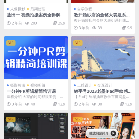
人像摄影
后期处理
自学教程
盐田一 视频拍摄案例全拆解
教开婚纱店的金铭大表姐系列
课程二合一
教开婚纱店的金铭大表姐系列课程
2 年前
200
29.9
二合一 《教开婚纱店的金铭大表姐
3 年前
39
9.9
系列课程》二合一_...
VIP
VIP
摄影剪辑
视频剪辑
三维设计
交互设计
一分钟PR剪辑精简培训课
鲸字号2023老墨iPad手绘感插
画第2期【画质不错有素材】
课程介绍 大家的时间都很宝贵，所
【iPad手绘感插画教学百度网盘】
以我将尽可能用最精炼的语言，最
鲸字号2023老墨iPad手绘感插画第
3 年前
40
12.9
2 年前
30
12.9
简单的流程先熟悉p...
2期【高...
VIP
VIP