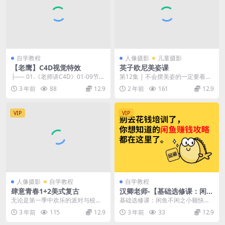
自学教程
人像摄影
儿童摄影
【老鹰】C4D视觉特效
英子欧尼美姿课
├── 01.《老师讲C4D》01-09节，
第12集 | 不会摆美姿的一定要看
共2小时39分钟/ │ ├── 1....
完！超详细的站姿美姿讲解 ！结尾
3 年前
88
12.9
2 年前
161
12.9
有总结表哦#摄...
VIP
VIP
人像摄影
自学教程
自学教程
肆意青春1+2美式复古
汉卿老师-【基础选修课：闲鱼
不闲之小额快速盈利模式】VI
无论是第一季中欢乐的派对与校园
基础选修课：闲鱼不闲之小额快速
P
生活，还是第二季里更多关于家庭
盈利模式
3 年前
115
12.9
3 年前
33
12.9
背景以及主人公们各自...