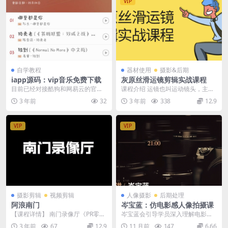
VIP
自学教程
器材使用
摄影&后期
iapp源码：vip音乐免费下载
灰原丝滑运镜剪辑实战课程
目前已经对接酷狗和网易云的官方
课程介绍 运镜也叫运动镜头，主要
接口，所有VIP音乐都可以下载了
是指镜头自身的运动，在影视作品
3 年前
32
3 年前
338
12.9
的， 酷狗有个代码...
中，处于静止状态的...
VIP
VIP
摄影剪辑
视频剪辑
人像摄影
后期处理
阿浪南门
岑宝蓝：仿电影感人像拍摄课
【课程详情】 南门录像厅《PR零基
岑宝蓝会引导学员深入理解电影感
础系统学剪辑思维训练营2021》主
人像摄影的多元风格，如英伦复古
3 年前
67
12.9
11 月前
147
6.66