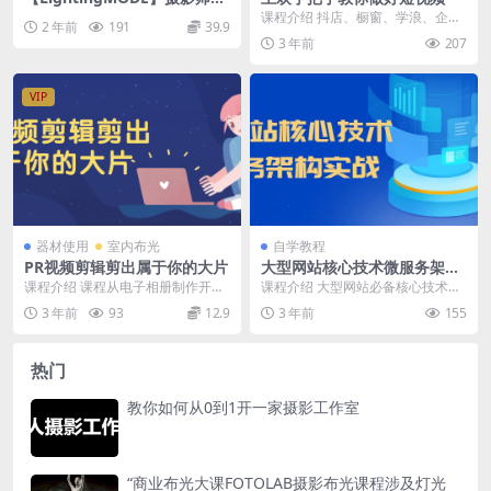
牌公关营销系统课程
课程介绍 抖店、橱窗、学浪、企业
2 年前
191
39.9
号、精选联盟实操课程！课程非常
3 年前
207
详细，深入浅出，通...
VIP
器材使用
室内布光
自学教程
PR视频剪辑剪出属于你的大片
大型网站核心技术微服务架构
实战
课程介绍 课程从电子相册制作开始
课程介绍 大型网站必备核心技术，
讲起，教你电影混剪，炫酷节奏卡
微服务架构详解，是升职加薪、弯
3 年前
93
12.9
3 年前
155
点视频，字母效果制...
道超车必备技能，大...
热门
教你如何从0到1开一家摄影工作室
“商业布光大课FOTOLAB摄影布光课程涉及灯光