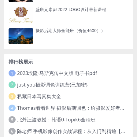
盛唐元素ps2022 LOGO设计最新课程
摄影后期大师全能班（价值4600））
排行榜展示
2023埃隆·马斯克传中文版 电子书pdf
1
just you摄影调色训练营(已加密}
2
私藏日本写真集大全
3
Thomas看看世界 摄影后期调色：给摄影爱好者的色彩课 网盘下载
4
北外汪波教授：韩语0-Topik6全程班
5
陈老师 手机影像创作实战课程：从入门到精通【完结】
6