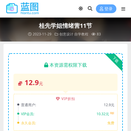
登录
桂先学姐情绪营11节
2023-11-29
创意设计
自学教程
83
下载
本资源需权限下载
12.9
元
VIP折扣
普通用户:
12.9元
8折
VIP会员:
10.32元
永久会员:
免费