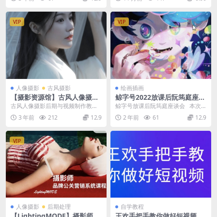
讲人：阿浪，...
电影风格的优雅精致、...
VIP
VIP
人像摄影
古风摄影
绘画插画
【摄影资源馆】古风人像摄影
鲸字号2022放课后阮筠庭座谈
后期与视频制作教程
会【画质还可以只有视频】
古风人像摄影后期与视频制作教程
鲸字号放课后阮筠庭座谈会 本次
古风摄影后期教程 古风人像摄影近
分享的是鲸字号2022放课后阮筠庭
3 年前
212
12.9
2 年前
61
12.9
年来成为非常热门...
座...
VIP
人像摄影
后期处理
自学教程
【LightingMODE】摄影师品
王欢手把手教你做好短视频