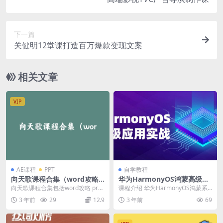
下一篇
关健明12堂课打造百万爆款变现文案
相关文章
VIP
AE课程
PPT
自学教程
向天歌课程合集（word攻略
华为HarmonyOS鸿蒙高级应
pr攻略 ppt攻略 Excel攻略 AE
用实战
向天歌课程合集包括word攻略 pr攻
课程介绍 华为HarmonyOS鸿蒙系
攻略）
略 ppt攻略 Excel攻略 AE攻略等...
统实战应用开发课程，一次课程带
3 年前
29
12.9
3 年前
69
领同学们了解...