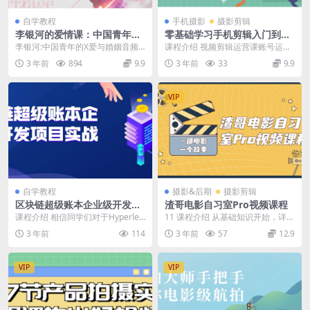
自学教程
手机摄影
摄影剪辑
李银河的爱情课：中国青年的
零基础学习手机剪辑入门到精
情感与婚姻
通
李银河:中国青年的X爱与婚姻音频
课程介绍 视频剪辑运营课账号运营
课程53讲 内容简介： 成年之后，如
直播全套视频课，课程涵盖：直播
3 年前
894
9.9
3 年前
33
9.9
何对自己进行...
间百人千人的心路历...
VIP
自学教程
摄影&后期
摄影剪辑
区块链超级账本企业级开发项
渣哥电影自习室Pro视频课程
目实战
课程介绍 相信同学们对于Hyperled
11 课程介绍 从基础知识开始，详解
ger超级账本这个开源项目已经不陌
影视制作全流程，结合实例让你更
3 年前
114
3 年前
57
12.9
生了，...
直观、有效地学...
VIP
VIP