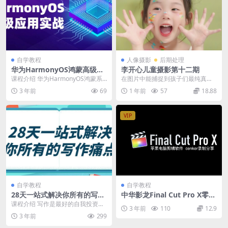
自学教程
人像摄影
后期处理
华为HarmonyOS鸿蒙高级应
李开心儿童摄影第十二期
用实战
课程介绍 华为HarmonyOS鸿蒙系
在图片中能捕捉到孩子们最纯真、
统实战应用开发课程，一次课程带
最灵动的瞬间。她的方法并非局限
3 年前
69
1 年前
57
18.88
领同学们了解...
于刻板的规则，而是充...
VIP
自学教程
自学教程
28天一站式解决你所有的写作
中华影龙Final Cut Pro X零基
痛点
础入门指南
课程介绍 写作是最好的自我投资，
3 年前
110
12.9
独家写作心法，28天，一站式解决
3 年前
299
你所有的写作痛点...