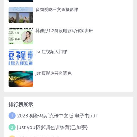
多肉爱吃三文鱼摄影课
韩佳彤1.2阶段电影写作实训班
Jsn短视频入门课
Jsn摄影达芬奇调色
排行榜展示
2023埃隆·马斯克传中文版 电子书pdf
1
just you摄影调色训练营(已加密}
2