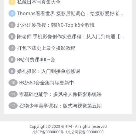
私藏日本写真集大全
3
Thomas看看世界 摄影后期调色：给摄影爱好者的色彩课 网盘下载
4
北外汪波教授：韩语0-Topik6全程班
5
陈老师 手机影像创作实战课程：从入门到精通【完结】
6
打包下载史上最全摄影教程
7
B站付费课400+套
8
婚礼摄影：入门到接单必修课
9
B站580套全集持续更新中
10
零基础也能学：多风格人像摄影系统课
11
召物少年美学课程：版式与视觉第五期
12
Copyright © 2023
蓝图网
- All rights reserved
京ICP备0000000号-1
京公网安备 00000000