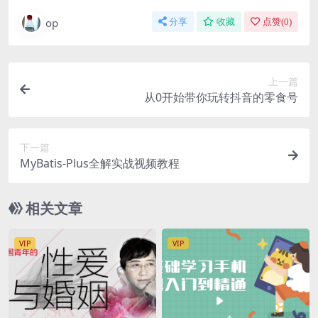
op
分享
收藏
点赞(
0
)
上一篇
从0开始带你玩转抖音的零食号
下一篇
MyBatis-Plus全解实战视频教程
相关文章
VIP
VIP