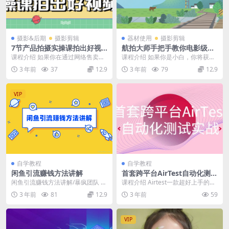
摄影&后期
摄影剪辑
器材使用
摄影剪辑
7节产品拍摄实操课拍出好视
航拍大师手把手教你电影级航
频
拍
课程介绍 如果你在通过网络售卖自
课程介绍 如果你是小白，你将获得
己的小商品，你可能已经意识到通
系统专业的航拍基本功练习体系和
3 年前
37
12.9
3 年前
79
12.9
过图片和描述来展示...
机器配件的选择，避...
VIP
自学教程
自学教程
闲鱼引流赚钱方法讲解
首套跨平台AirTest自动化测试
实战
闲鱼引流赚钱方法讲解/暴疯团队 闲
课程介绍 Airtest一款超好上手的跨
鱼淘宝客，简单暴力玩法完全躺赚
平台的UI自动化测试框架，更加适
3 年前
81
12.9
3 年前
59
用于游戏...
VIP