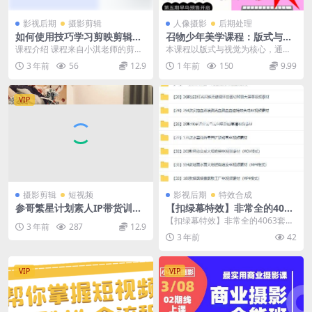
影视后期
摄影剪辑
人像摄影
后期处理
如何使用技巧学习剪映剪辑干
召物少年美学课程：版式与视
货
觉【第五期】
课程介绍 课程来自小淇老师的剪映
本课程以版式与视觉为核心，通过
教学短视频运营课。150节视频剪
系统化的教学帮助学员掌握美学设
3 年前
56
12.9
1 年前
150
9.99
辑+运营课程+零...
计的精髓。从课前班会...
VIP
摄影剪辑
短视频
影视后期
特效合成
参哥繁星计划素人IP带货训练
【扣绿幕特效】非常全的4063
营
套视频特效素材分享
【扣绿幕特效】非常全的4063套视
3 年前
287
12.9
频特效素材分享 玩这方面的兄弟可
3 年前
42
以存一份，素材...
VIP
VIP