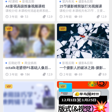
AE课程
影视后期
室内布光
摄影&后期
AE影视高级抠像视频课程
25节摄影精剪版打光视频课
课程介绍 本课程何清超老师系统讲
课程介绍 本课程共有25节，主要内
解了AE影视抠像中常用的蓝、绿背
容包括摄影技巧、后期剪辑和打光
3 年前
53
12.9
3 年前
69
12.9
景抠像，从最基础...
方案的讲解。学生...
VIP
VIP
后期处理
商业插画
影视后期
摄影&后期
cctalk老婆饼PS基础人像后期
一个摄影人的破冰之路-摄影营
班
销_蜜斯特白
3 年前
184
12.9
2 年前
69
9.9
VIP
VIP