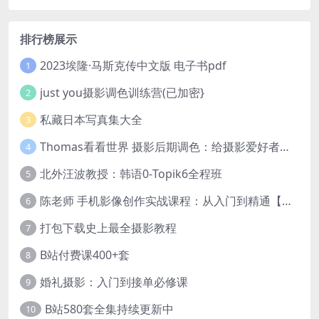
排行榜展示
2023埃隆·马斯克传中文版 电子书pdf
1
just you摄影调色训练营(已加密}
2
私藏日本写真集大全
3
Thomas看看世界 摄影后期调色：给摄影爱好者的色彩课 网盘下载
4
北外汪波教授：韩语0-Topik6全程班
5
陈老师 手机影像创作实战课程：从入门到精通【完结】
6
打包下载史上最全摄影教程
7
B站付费课400+套
8
婚礼摄影：入门到接单必修课
9
B站580套全集持续更新中
10