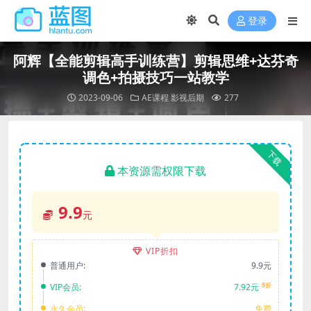
登录
阿辉【全能剪辑高手训练营】剪辑思维+达芬奇
调色+拍摄技巧一站教学
2023-09-06
AE课程
影视后期
277
下载
本资源需权限下载
9.9
元
VIP折扣
普通用户:
9.9元
8折
VIP会员:
7.92元
永久会员:
免费