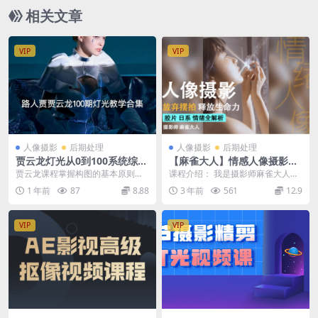
相关文章
VIP
VIP
人像摄影
后期处理
人像摄影
后期处理
贾云龙灯光从0到100系统综合
【麻雀大人】情感人像摄影综
网络课
合训练大课堂
贾云龙课程掌握构图的基本原则，
课程介绍： 我是摄影师麻雀大人先
如黄金分割、对称、对比、三分
和大家聊几句闲话在摄影的道路上
1 年前
87
8.88
3 年前
561
12.9
法、引导线构图等，并能...
你们是否经历过如下...
VIP
VIP