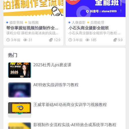
摄影剪辑
短视频
人像摄影
后期处理
帮你掌握短视频拍摄制作全流
小石头商业摄影全能班
程
课程介绍 课程来自葛冰南的实战短
小石头商业摄影全能班学习教程 颠
视频掌握方法，价值980元。帮助
覆你的摄影思维，让你一张图片提
3 年前
31
12.9
3 年前
185
9.9
你掌握短视频拍摄...
升10倍议价，从3...
热门
2025杜秀儿ps磨皮课
AE特效实战训练学习教程
王威零基础AE动画商业实训学习视频教程
影视制作全流程实战-AE特效合成系统学习教程