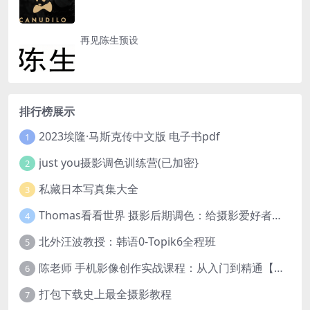
再见陈生预设
排行榜展示
2023埃隆·马斯克传中文版 电子书pdf
1
just you摄影调色训练营(已加密}
2
私藏日本写真集大全
3
Thomas看看世界 摄影后期调色：给摄影爱好者的色彩课 网盘下载
4
北外汪波教授：韩语0-Topik6全程班
5
陈老师 手机影像创作实战课程：从入门到精通【完结】
6
打包下载史上最全摄影教程
7