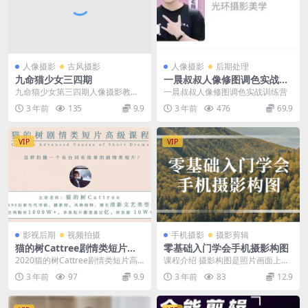
人像摄影
古风摄影
人像摄影
后期处理
九命猫少女三四期
一晨叔叔人像修图调色实战训
练营
九命猫少女第三四期人像摄影教程
一晨叔叔人像修图调色实战训练营
课程百度云网盘
3 年前
135
9.9
3 年前
476
69.9
VIP
VIP
影视后期
视频拍摄
手机摄影
摄影剪辑
猫的树Cattree剧情类短片高
零基础入门学会手机摄影构图
级课程价值1999【9节正课全
2020猫的树Cattree剧情类短片高
课程介绍 摄影构图是照片画面上的
高清】
级课程价值1999【9节正课全高
布局、结构。其具体含义是运用相
3 年前
97
9.9
3 年前
83
12.9
清】 怎...
机镜头的成像特征和...