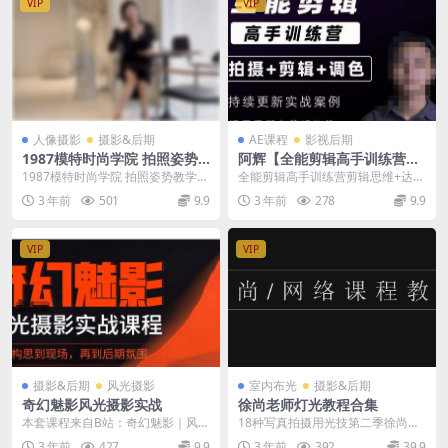
VIP
VIP
人像摄影
摄影&后期
AE课程
影视后期
1987模特时尚学院 拍照姿势
阿辉【全能剪辑高手训练营】
教学课程
剪辑思维+达芬奇调色+拍摄技
1987模特时尚学院 拍照姿势教学课
全能剪辑高手训练营剪辑思维+达芬
巧一站教学
程
奇调色+拍摄技巧一站教学 本课程
3 年前
501
9.9
3 年前
278
9.9
为学员提供一站式...
VIP
VIP
摄影&后期
风光摄影
室内布光
摄影&后期
奇幻魅影风光摄影实战
徐尚老师灯光教程合集
本套课程来自B站：奇幻魅影｜风光
18种写真拍摄用光技第二季徐尚网
摄影实战课程。 本套课程文件总计
络课程 徐尚老师第一季精剪版打光
3 年前
427
9.9
3 年前
392
39.9