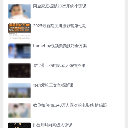
阿金家庭摄影2025系统小班课
2025最新蔡汶川摄影营第七期
homeboy视频美颜技巧全方案
岑宝蓝：仿电影感人像拍摄课
多肉爱吃三文鱼摄影课
教你如何拍出40万人喜欢的电影感 情侣照
JL叁月时尚高级人像课