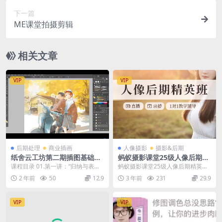
下一篇
ME课堂拍摄剪辑
相关文章
VIP
VIP
后期处理
商业插画
人像摄影
摄影&后期
纸舍云工坊第二期插图基础技
蚂蚁摄影课堂25级人像后期精
法演示与讲解2020年【画质还
英班
课程目录 01.第一讲：“归纳与表
蚂蚁摄影课堂25级人像后期精英班
可以只有视频】
现”，从写生过渡到角色.mp4 02.第
课程从零开始全面介绍人像后期修
2 年前
50
12.9
3 年前
231
29.9
二讲：...
图技法，包括Ph...
VIP
VIP