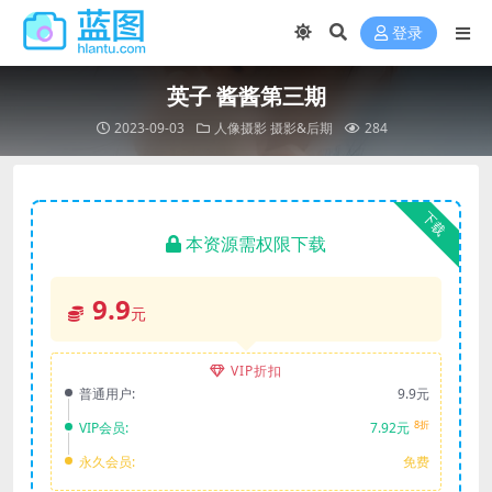
登录
英子 酱酱第三期
2023-09-03
人像摄影
摄影&后期
284
下载
本资源需权限下载
9.9
元
VIP折扣
普通用户:
9.9元
8折
VIP会员:
7.92元
永久会员:
免费