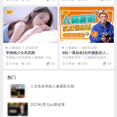
23G，文章底部...
课程 ├── 第...
VIP
VIP
人像摄影
后期处理
人像摄影
摄影&后期
李钱钱少女风四期
B站一晨叔叔I光环摄影的人像
摄影实战训练营教程
李钱钱少女风四期 人像摄影 少女摄
光环摄影美学《人像摄影实战训练
影后期制作
营》 人像摄影视频教程 课程目录
3 年前
182
9.9
3 年前
605
6.9
【先导片】如何拍...
热门
三文鱼多风格人像摄影后期
2025杜秀儿ps磨皮课