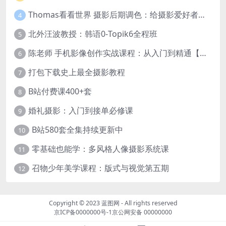
Thomas看看世界 摄影后期调色：给摄影爱好者的色彩课 网盘下载
4
北外汪波教授：韩语0-Topik6全程班
5
陈老师 手机影像创作实战课程：从入门到精通【完结】
6
打包下载史上最全摄影教程
7
B站付费课400+套
8
婚礼摄影：入门到接单必修课
9
B站580套全集持续更新中
10
零基础也能学：多风格人像摄影系统课
11
召物少年美学课程：版式与视觉第五期
12
Copyright © 2023
蓝图网
- All rights reserved
京ICP备0000000号-1
京公网安备 00000000