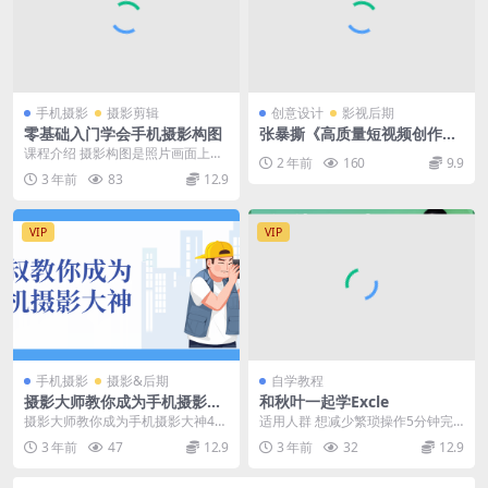
手机摄影
摄影剪辑
创意设计
影视后期
零基础入门学会手机摄影构图
张暴撕《高质量短视频创作
课》
课程介绍 摄影构图是照片画面上的
2 年前
160
9.9
布局、结构。其具体含义是运用相
3 年前
83
12.9
机镜头的成像特征和...
VIP
VIP
手机摄影
摄影&后期
自学教程
摄影大师教你成为手机摄影大
和秋叶一起学Excle
神48课
摄影大师教你成为手机摄影大神48
适用人群 想减少繁琐操作5分钟完
课 摄影作为一种迅速普及的兴趣爱
成2小时工作量的人 想高效准确的
3 年前
47
12.9
3 年前
32
12.9
好，它不仅是一种...
完成各类统计报表...