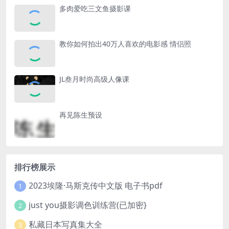
多肉爱吃三文鱼摄影课
教你如何拍出40万人喜欢的电影感 情侣照
JL叁月时尚高级人像课
再见陈生预设
排行榜展示
2023埃隆·马斯克传中文版 电子书pdf
1
just you摄影调色训练营(已加密}
2
私藏日本写真集大全
3