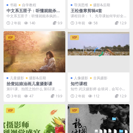
书籍
自学教程
导演思维
摄影&后期
中文系五匪子：听懂就能杀疯
王松傲寒剪辑4套
的作文语言课
中文系五匪子：听懂就能杀疯的作
课程目录： 1、先导课如何学好全
文语言课 126.3万 已完结 · 共20课
能创作人_[先导课]你想成为全能创
2 年前
140
9.9
3 年前
58
12.9
时 长...
作人吗？ 2、...
VIP
VIP
儿童摄影
摄影&后期
人像摄影
古风摄影
拾壹姑娘油画儿童摄影课
知竹课程
第01课、拍照之拍什么 第02课、相
知竹 武汉摄影师 会填词，会写小
机是拍照的东西 第03课、油画风儿
说，爱古典文学 ……
3 年前
47
19.9
2 年前
112
12.9
童摄影构图...
VIP
VIP