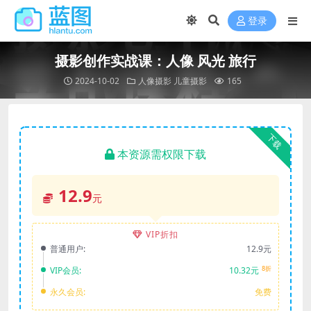
登录
摄影创作实战课：人像 风光 旅行
2024-10-02
人像摄影
儿童摄影
165
下载
本资源需权限下载
12.9
元
VIP折扣
普通用户:
12.9元
8折
VIP会员:
10.32元
永久会员:
免费