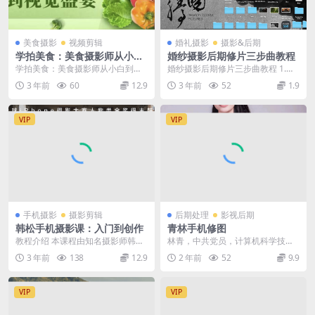
美食摄影
视频剪辑
婚礼摄影
摄影&后期
学拍美食：美食摄影师从小白
婚纱摄影后期修片三步曲教程
到视觉盛宴摄影课程
学拍美食：美食摄影师从小白到视
婚纱摄影后期修片三步曲教程 1.画
觉盛宴摄影课程 学拍美食：美食摄
面色彩统一 2.风格定调 3.光影重塑
3 年前
60
12.9
3 年前
52
1.9
影师从小白到视觉盛...
VIP
VIP
手机摄影
摄影剪辑
后期处理
影视后期
韩松手机摄影课：入门到创作
青林手机修图
教程介绍 本课程由知名摄影师韩松
林青，中共党员，计算机科学技术
主讲，是原画册工作室出品的手机
学院2020级博士生，主要研究方向
3 年前
138
12.9
2 年前
52
9.9
摄影全套系统课程，...
为计算机视觉、数...
VIP
VIP