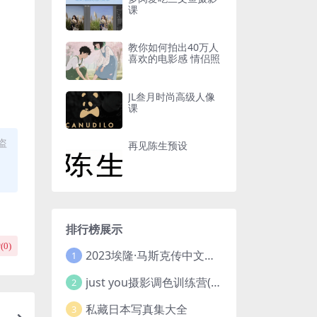
课
教你如何拍出40万人
喜欢的电影感 情侣照
JL叁月时尚高级人像
课
盗
再见陈生预设
排行榜展示
(
0
)
2023埃隆·马斯克传中文版 电子书pdf
1
just you摄影调色训练营(已加密}
2
私藏日本写真集大全
3