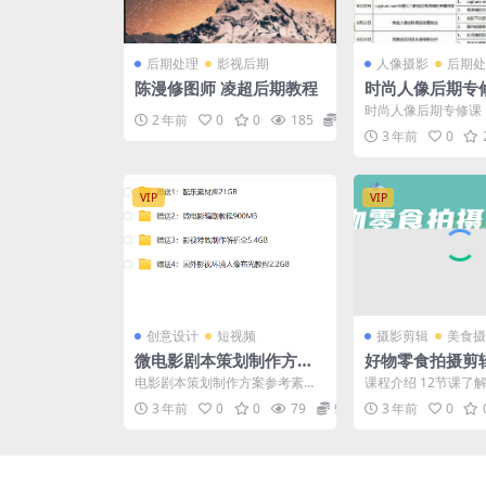
后期处理
影视后期
人像摄影
后期处
陈漫修图师 凌超后期教程
时尚人像后期专
时尚人像后期专修课
2 年前
0
0
185
12.9
3 年前
0
VIP
VIP
创意设计
短视频
摄影剪辑
美食摄
微电影剧本策划制作方案
好物零食拍摄剪
脚本分镜头招商合作拍摄
实战营
电影剧本策划制作方案参考素材
课程介绍 12节课了
设计参考素材
文件大小：解压后2.35GB+赠送
摄剪辑实战营拍摄+
3 年前
0
0
79
9.9
3 年前
0
大量资源 使用格...
用全流程，想做零食..