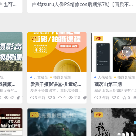
白也可日
白鹤tsuru人像PS精修cos后期第7期【画质不错
入500+
只有视频】
VIP
VIP
辑
儿童摄影
摄影&后期
人像摄影
摄影&后期
战视频课
爱燕子摄影课堂-儿童纪实
藏茗山第三期
摄影课程
手机设备的选
爱燕子摄影课堂 儿童纪实摄影课
藏茗山第三期如题没有介
色彩与光的
程【高清画质】
0
42
12.9
3 年前
0
0
118
16.9
3 年前
0
0
...
VIP
VIP