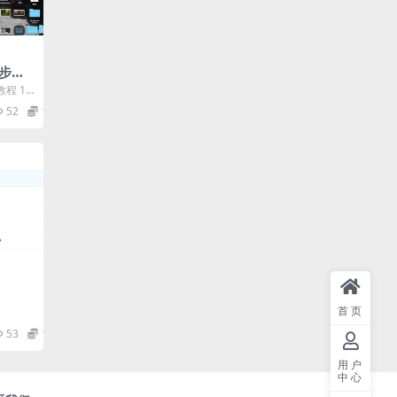
步曲
程 1.
3.光影
52
1.9
首页
53
12.9
用户
中心