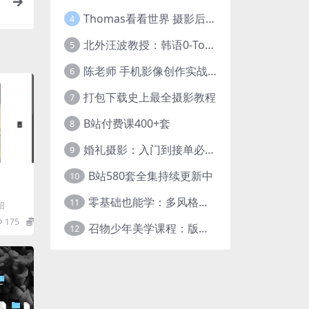
Thomas看看世界 摄影后期调色：给摄影爱好者的色彩课 网盘下载
4
北外汪波教授：韩语0-Topik6全程班
5
陈老师 手机影像创作实战课程：从入门到精通【完结】
6
打包下载史上最全摄影教程
7
B站付费课400+套
8
婚礼摄影：入门到接单必修课
9
B站580套全集持续更新中
10
零基础也能学：多风格人像摄影系统课
11
绍
175
9.9
召物少年美学课程：版式与视觉第五期
12