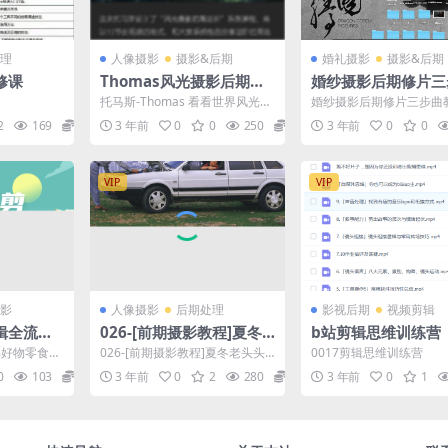
理
人像摄影
摄影&后期
婚礼摄影
摄影&后期
修课
Thomas风光摄影后期进
婚纱摄影后期修片三
阶
教程
托马斯-Thomas 看看世界风光摄
婚纱摄影后期修片三步曲教
影后期进阶课中文教程
画面色彩统一 2.风格定调 
2
169
69.9
3 年前
0
0
250
9.9
3 年前
0
0
重塑
VIP
VIP
影
人像摄影
后期处理
影视后期
视频剪辑
辑全流程
026-[前期摄影教程]夏冬
b站剪辑思维训练营
老头头电影感情侣婚纱系
解好物零食拍
026-[前期摄影教程]夏冬老头头
0017剪辑思维训练营
统网络课程
剪辑+软件使
电影感情侣婚纱系统网络课程
0
103
12.9
3 年前
0
2
280
6.9
3 年前
0
1
.