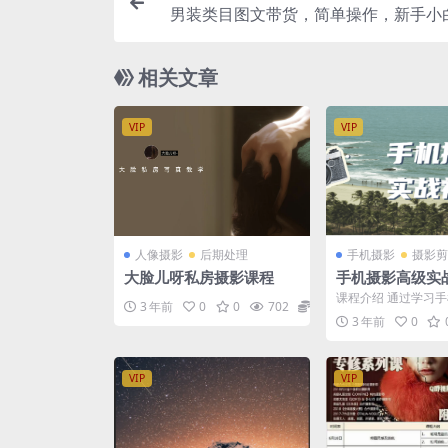
男装类目图文带货，简单操作，新手小
相关文章
VIP
VIP
人像摄影
后期处理
手机摄影
摄影剪
大脸儿呀私房摄影课程
手机摄影高级实
程
课程介绍 通过学习
3 年前
0
0
702
39.9
购，基本构图方法，
3 年前
0
运用，手机拍照软件，摄
VIP
VIP