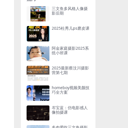
三文鱼多风格人像摄
影后期
2025杜秀儿ps磨皮课
阿金家庭摄影2025系
统小班课
2025最新蔡汶川摄影
营第七期
homeboy视频美颜技
巧全方案
岑宝蓝：仿电影感人
像拍摄课
多肉爱吃三文鱼摄影