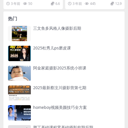
作，30节完整教程下载价值199元
es老师的古风人像摄影教程11期，
3 年前
50
6.6
3 年前
445
12.9
手机摄影爱好者，...
如果没听...
热门
三文鱼多风格人像摄影后期
2025杜秀儿ps磨皮课
阿金家庭摄影2025系统小班课
2025最新蔡汶川摄影营第七期
homeboy视频美颜技巧全方案
胖丁基础课程零基础摄影前期后期