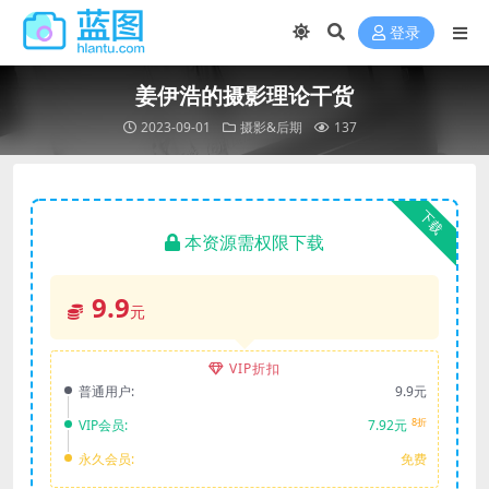
登录
姜伊浩的摄影理论干货
2023-09-01
摄影&后期
137
下载
本资源需权限下载
9.9
元
VIP折扣
普通用户:
9.9元
8折
VIP会员:
7.92元
永久会员:
免费