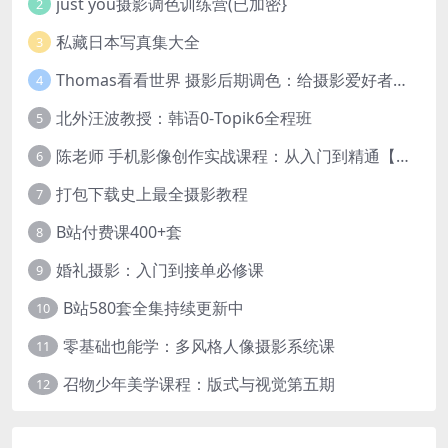
just you摄影调色训练营(已加密}
2
私藏日本写真集大全
3
Thomas看看世界 摄影后期调色：给摄影爱好者的色彩课 网盘下载
4
北外汪波教授：韩语0-Topik6全程班
5
陈老师 手机影像创作实战课程：从入门到精通【完结】
6
打包下载史上最全摄影教程
7
B站付费课400+套
8
婚礼摄影：入门到接单必修课
9
B站580套全集持续更新中
10
零基础也能学：多风格人像摄影系统课
11
召物少年美学课程：版式与视觉第五期
12