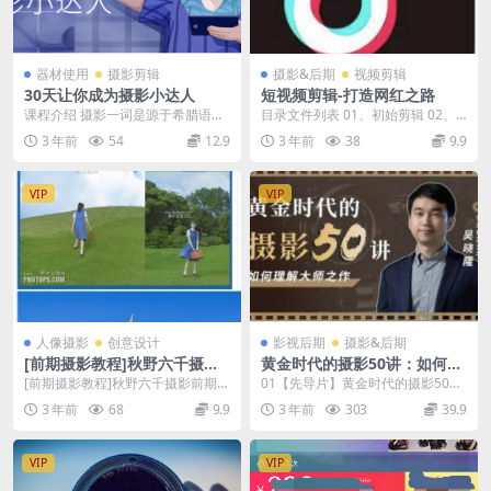
器材使用
摄影剪辑
摄影&后期
视频剪辑
30天让你成为摄影小达人
短视频剪辑-打造网红之路
课程介绍 摄影一词是源于希腊语，
目录文件列表 01、初始剪辑 02、
两字一起的意思是“以光线绘图”。摄
抖音技术流-特效 03、章剪辑强化 0
3 年前
54
12.9
3 年前
38
9.9
影是指使用某种...
4、转...
VIP
VIP
人像摄影
创意设计
影视后期
摄影&后期
[前期摄影教程]秋野六千摄影
黄金时代的摄影50讲：如何理
前期后期第五期
解大师之作
[前期摄影教程]秋野六千摄影前期后
01【先导片】黄金时代的摄影50
期第五期
讲：如何理解大师之作.mp4 02 准
3 年前
68
9.9
3 年前
303
39.9
备好进入摄...
VIP
VIP