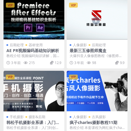
VIP
VIP
后期处理
器材使用
人像摄影
后期处理
AE PR视频编码基础知识解析
最新三五修图师魔盒
教程介绍 视频编码知识讲解，国内
火爆抖音人像修图教程《修图师魔
很多AE CG资源大部分是国外教
盒》 001整理好你的ps （1-10）ps
3 年前
215
12.9
3 年前
98
9.9
程，本套课程已经...
常用工...
VIP
VIP
手机摄影
摄影&后期
人像摄影
古风摄影
韩松手机摄影全系课：入门到
疯子charles摄影教程11期
创作
韩松手机摄影全系课：入门到创
教程介绍 本套课程为网红疯子charl