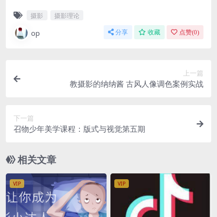
摄影
摄影理论
op
分享
收藏
点赞(
0
)
上一篇
教摄影的纳纳酱 古风人像调色案例实战
下一篇
召物少年美学课程：版式与视觉第五期
相关文章
VIP
VIP