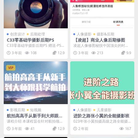
创意设计
后期处理
人像摄影
摄影&后期
C33零基础学摄影后期PS
【凌超】商业人像后期修图
C33零基础学摄影后期PS 赠送-PS
凌超人像修图秘技中国顶尖的时尚
基础入门课 42课时 500元 照片一定
修图师11节课摄影后期PS调色教程
3 年前
108
12.9
3 年前
213
9.9
要...
【1080P】
VIP
影视后期
短视频
人像摄影
儿童摄影
航拍高高手从新手到大师跟我
进阶之路张小翼的全能摄影班
学航拍
课程介绍 本课程旨在针对航拍领域
023年张小翼拍摄高级之路全能摄
的初学者，从基础的技能和理论出
影班网络资源介绍： 课程内容文件
3 年前
41
12.9
2 年前
167
发，逐步提升自己的...
目录 001节安...