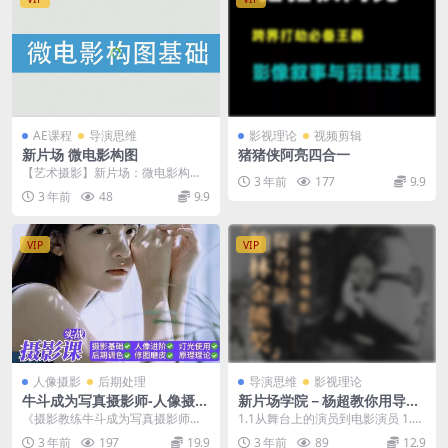
AE课程
导演思维
影视理论
视频剪辑
新片场 微电影构图
猪猪侠阿亮四合一
【艺术摄影】新片场：微电影构图
3 年前
177
9.9
课程目录 课时1 三分法则.avi 课时2
3 年前
48
9.9
定场...
VIP
VIP
人像摄影
后期处理
导演思维
影视理论
牛斗成为写真摄影师-人像摄影
新片场学院－杨超教你用导演
与后期修图调色实战课程
思维看电影，十大专题破解电
《摄影教练牛斗成为写真摄影师人
1.1从舞台上的演员到电影演员 1.2
影密码（完结）
像摄影与后期修图调色实战课》每
电影中人的一切魅力，都在真实的
3 年前
197
19.9
3 年前
89
12.9