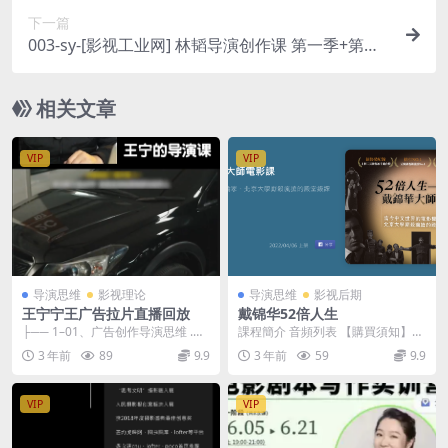
下一篇
003-sy-[影视工业网] 林韬导演创作课 第一季+第二
季9课时全 598
相关文章
VIP
VIP
导演思维
影视理论
导演思维
影视后期
王宁宁王广告拉片直播回放
戴锦华52倍人生
├── 1–01、广告创作导演思维 .m
課程簡介 音頻列表 【購買須知】
p4 ├── 10̵...
．本課程共105集，原價840點 ．
3 年前
89
9.9
3 年前
59
9.9
本課程形式...
VIP
VIP