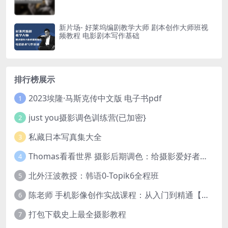
新片场- 好莱坞编剧教学大师 剧本创作大师班视
频教程 电影剧本写作基础
排行榜展示
2023埃隆·马斯克传中文版 电子书pdf
1
just you摄影调色训练营(已加密}
2
私藏日本写真集大全
3
Thomas看看世界 摄影后期调色：给摄影爱好者的色彩课 网盘下载
4
北外汪波教授：韩语0-Topik6全程班
5
陈老师 手机影像创作实战课程：从入门到精通【完结】
6
打包下载史上最全摄影教程
7