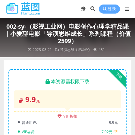
登录
002-sy-（影视工业网）电影创作心理学精品课
｜小爱聊电影「导演思维成长」系列课程（价值
2599）
2023-08-21
导演思维
影视理论
431
下载
本资源需权限下载
9.9
元
VIP折扣
普通用户:
9.9元
8折
VIP会员:
7.92元