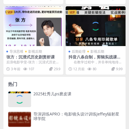
节课都是有实景拍摄教...
基础上 1...
VIP
VIP
导演思维
影视后期
后期处理
影视后期
张方：沉浸式历史剧赏析课
抖音八条自制，剪辑实战课，
思维引导突破剪辑瓶颈（带素
后浪电影学堂-张方：沉浸式历史剧
在教学过程中，并非单纯地传授
材）
赏析课.
软件操作技巧，而是致力于培养学
3 年前
107
29.9
12 月前
80
9.99
员从宏观视...
热门
2025杜秀儿ps磨皮课
导演训练APRO：电影镜头设计训练Jeffey辐射星
球学院