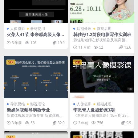
人像摄影
器材使用
后期处理
影视后期
火柴人41节 未来感高级人像-
韩佳彤1.2阶段电影写作实训班
高级人像由浅及深摄影班
韩佳彤老师在影视编剧及教育领域
3 年前
106
19.9
成绩斐然。她拥有中央戏剧学院电
11 月前
52
12.6
影电视系影视编导专业...
VIP
VIP
导演思维
影视理论
人像摄影
后期处理
新媒体视频导演微专业
李觅青人像摄影课3期
新媒体视频导演微专业 新媒体视频
《李觅青人像摄影课》第三期 28节
导演微专业，由咔图摄影教育中心
课程 每节课近2个小时。讲解人像
3 年前
58
32.9
3 年前
756
9.9
联合原CCTV大型...
摄影情绪片的创...
VIP
VIP