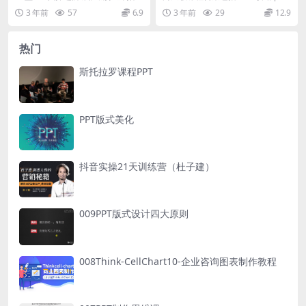
攻略）
思维 难度： 中级 学习任务数：2
略 ppt攻略 Excel攻略 AE攻略等...
3 年前
57
6.9
3 年前
29
12.9
8 学习人...
热门
斯托拉罗课程PPT
PPT版式美化
抖音实操21天训练营（杜子建）
009PPT版式设计四大原则
008Think-CellChart10-企业咨询图表制作教程