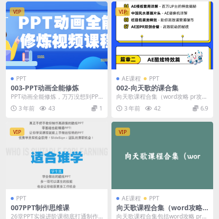
VIP
VIP
PPT
AE课程
PPT
003-PPT动画全能修炼
002-向天歌的课合集
PPT动画全能修炼，万万没想到PPT
向天歌课程合集（word攻略 pr攻略
竟然还是一款动画软件资源简介：
ppt攻略 Excel攻略 AE攻略PS...
3 年前
43
1
3 年前
42
6.9
如此亲民的...
VIP
VIP
PPT
AE课程
PPT
007PPT制作思维课
向天歌课程合集（word攻略
pr攻略 ppt攻略 Excel攻略 AE
26堂PPT实操进阶课彻底打通制作
向天歌课程合集包括word攻略 pr攻