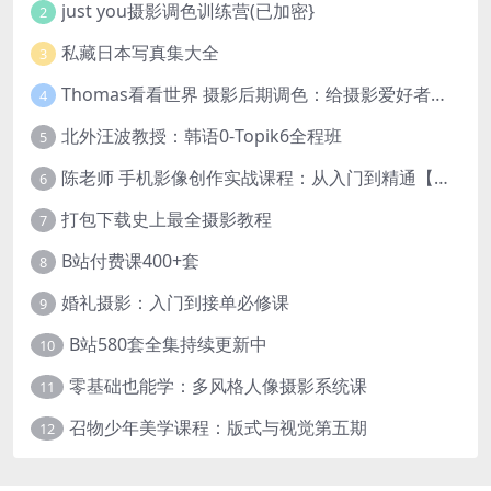
just you摄影调色训练营(已加密}
2
私藏日本写真集大全
3
Thomas看看世界 摄影后期调色：给摄影爱好者的色彩课 网盘下载
4
北外汪波教授：韩语0-Topik6全程班
5
陈老师 手机影像创作实战课程：从入门到精通【完结】
6
打包下载史上最全摄影教程
7
B站付费课400+套
8
婚礼摄影：入门到接单必修课
9
B站580套全集持续更新中
10
零基础也能学：多风格人像摄影系统课
11
召物少年美学课程：版式与视觉第五期
12