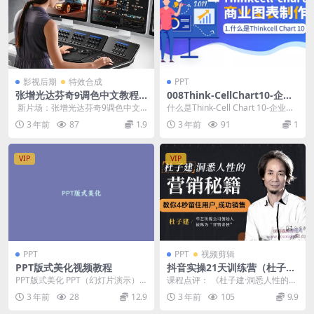
影视后期
特效合成
PPT
张增光达芬奇9调色中文教程1
008Think-CellChart10-企业
080P
咨询图表制作教程
新片场：张增光达芬奇9调色中文
什么是Think-Cell Chart 10-企业咨
教程1080P（32集全集）+素材百度
询图表制作教程 本节课讲解【...
3 年前
87
1.9
3 年前
91
1
云盘 &n...
VIP
VIP
PPT
PPT
视频剪辑
PPT版式美化视频教程
抖音实操21天训练营（杜子
建）
PPT版式美化 PPT（幻灯片演示）
课程点评： 《杜子建·洞悉人性的营
是一种广泛用于展示内容和传达信
销秘籍》教你4秒留住客户成功销
3 年前
28
12.9
3 年前
105
9.9
息的工具。然而...
售，独创“破拆&...