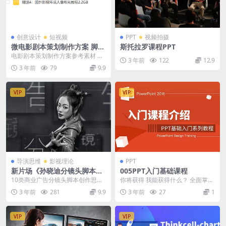
创意设计
短视频
PPT
视频拍摄
微电影剧本策划制作方案 脚本
斯托拉罗课程PPT
分镜头招商合作拍摄设计参考
电影剧本策划制作方案参考素材 文
3 年前
122
12.9
素材
件大小：解压后2.35GB+赠送大量
3 年前
79
9.9
资源 使用格...
VIP
VIP
导演思维
影视理论
PPT
新片场《孙晓迪分镜头脚本》
005PPT入门基础课程
掌握10种类型商业广告创作思
10类商业广告分镜头脚本创作思路
你将获得 我能获得什么？ 全面掌握
路
在过去的高校教学中，分镜头脚本
PPT软件各种功能操作技巧 掌握PP
3 年前
281
9.9
3 年前
27
1
创作类的课程较少...
T相关的基...
VIP
VIP